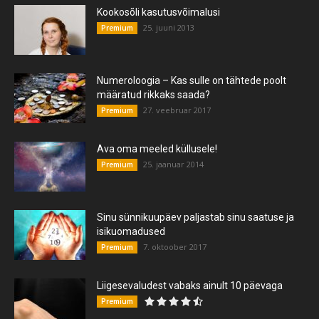
Kookosõli kasutusvõimalusi
25. juuni 2013
Premium
Numeroloogia – Kas sulle on tähtede poolt
määratud rikkaks saada?
27. veebruar 2017
Premium
Ava oma meeled küllusele!
25. jaanuar 2014
Premium
Sinu sünnikuupäev paljastab sinu saatuse ja
isikuomadused
7. oktoober 2017
Premium
Liigesevaludest vabaks ainult 10 päevaga
Premium