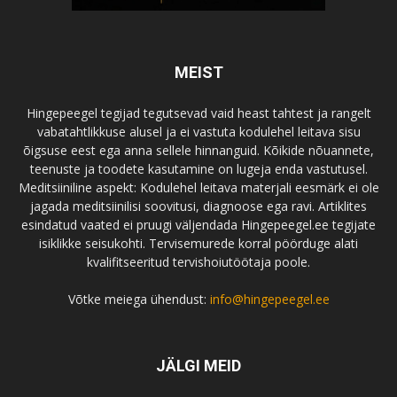
MEIST
Hingepeegel tegijad tegutsevad vaid heast tahtest ja rangelt
vabatahtlikkuse alusel ja ei vastuta kodulehel leitava sisu
õigsuse eest ega anna sellele hinnanguid. Kõikide nõuannete,
teenuste ja toodete kasutamine on lugeja enda vastutusel.
Meditsiiniline aspekt: Kodulehel leitava materjali eesmärk ei ole
jagada meditsiinilisi soovitusi, diagnoose ega ravi. Artiklites
esindatud vaated ei pruugi väljendada Hingepeegel.ee tegijate
isiklikke seisukohti. Tervisemurede korral pöörduge alati
kvalifitseeritud tervishoiutöötaja poole.
Võtke meiega ühendust:
info@hingepeegel.ee
JÄLGI MEID