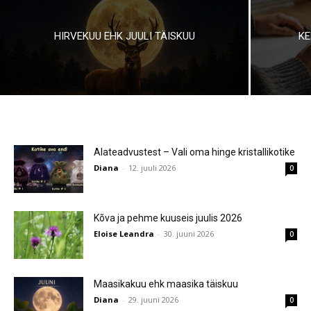
HIRVEKUU EHK JUULI TÄISKUU
KE
Alateadvustest – Vali oma hinge kristallikotike
Diana
-
12. juuli 2026
0
Kõva ja pehme kuuseis juulis 2026
Eloise Leandra
-
30. juuni 2026
0
Maasikakuu ehk maasika täiskuu
Diana
-
29. juuni 2026
0