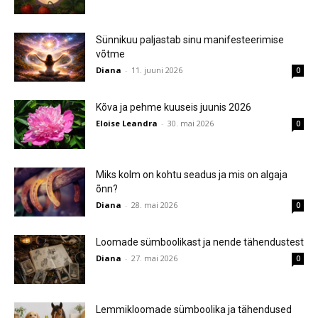
Sünnikuu paljastab sinu manifesteerimise
võtme
Diana
-
11. juuni 2026
0
Kõva ja pehme kuuseis juunis 2026
Eloise Leandra
-
30. mai 2026
0
Miks kolm on kohtu seadus ja mis on algaja
õnn?
Diana
-
28. mai 2026
0
Loomade sümboolikast ja nende tähendustest
Diana
-
27. mai 2026
0
Lemmikloomade sümboolika ja tähendused