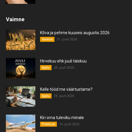
Vaimne
Kõva ja pehme kuuseis augustis 2026
31. juuli 2026
Vaimne
Hirvekuu ehk juuli täiskuu
28. juuli 2026
Ajatu
Kelle tööd me väärtustame?
18. juuli 2026
Ajatu
Kiri oma tuleviku minale
16. juuli 2026
Premium