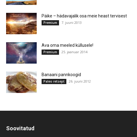
Päike – hädavajalik osa meie heast tervisest
7. juuni 2013
Premium
Ava oma meeled küllusele!
25. jaanuar 2014
Premium
Banaani pannkoogid
26. juuni 2012
Paleo retsept
Soovitatud