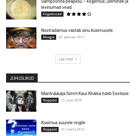
Šampoonita peapesu – kogemus, üleminek ja
levinumad vead
Kogemused
Nostradamus vastab sinu küsimusele
20. jaanuar 2017
Maagia
Lae veel
JUHUSLIKUD
Mantralaulja Simrit Kaur Khalsa tuleb Eestisse
13. juuli 2018
Noppeid
Küsimus suurele ringile
31. märts 2016
Noppeid