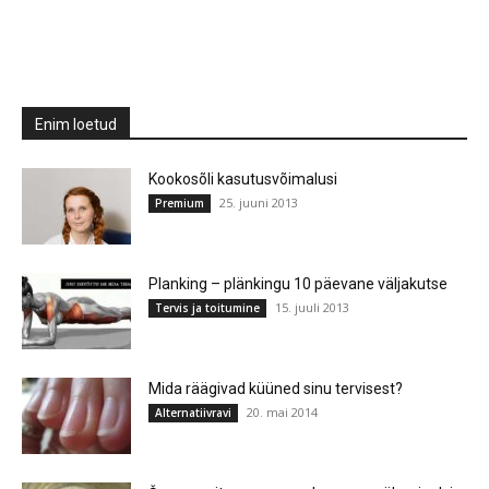
Enim loetud
Kookosõli kasutusvõimalusi
25. juuni 2013
Premium
Planking – plänkingu 10 päevane väljakutse
15. juuli 2013
Tervis ja toitumine
Mida räägivad küüned sinu tervisest?
20. mai 2014
Alternatiivravi