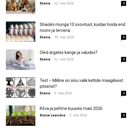
Diana
-
22. mai 2026
0
Shaolini munga 10 soovitust, kuidas hoida end
noore ja tervena
Diana
-
19. mai 2026
0
Oled ärgates kange ja valudes?
Diana
-
12. mai 2026
0
Test – Milline on sinu valik keltide maagilisest
pitserist?
Diana
-
9. mai 2026
4
Kõva ja pehme kuuseis mais 2026
Eloise Leandra
-
2. mai 2026
0