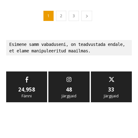
1
2
3
Esimene samm vabaduseni, on teadvustada endale, 
et elame manipuleeritud maailmas.
24,958
48
33
Fänni
Järgijaid
Järgijaid