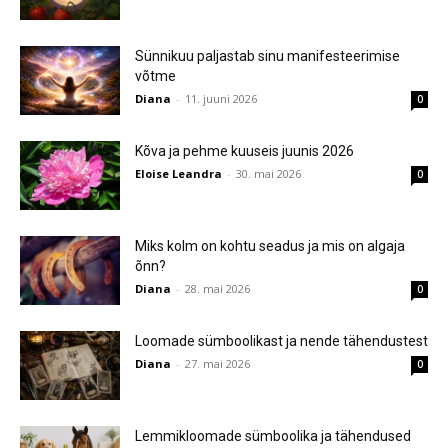
Sünnikuu paljastab sinu manifesteerimise
võtme
Diana
-
11. juuni 2026
0
Kõva ja pehme kuuseis juunis 2026
Eloise Leandra
-
30. mai 2026
0
Miks kolm on kohtu seadus ja mis on algaja
õnn?
Diana
-
28. mai 2026
0
Loomade sümboolikast ja nende tähendustest
Diana
-
27. mai 2026
0
Lemmikloomade sümboolika ja tähendused