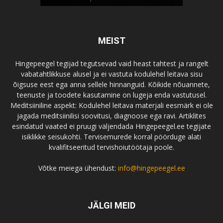
MEIST
Hingepeegel tegijad tegutsevad vaid heast tahtest ja rangelt
vabatahtlikkuse alusel ja ei vastuta kodulehel leitava sisu
õigsuse eest ega anna sellele hinnanguid. Kõikide nõuannete,
teenuste ja toodete kasutamine on lugeja enda vastutusel.
Meditsiiniline aspekt: Kodulehel leitava materjali eesmärk ei ole
jagada meditsiinilisi soovitusi, diagnoose ega ravi. Artiklites
esindatud vaated ei pruugi väljendada Hingepeegel.ee tegijate
isiklikke seisukohti. Tervisemurede korral pöörduge alati
kvalifitseeritud tervishoiutöötaja poole.
Võtke meiega ühendust:
info@hingepeegel.ee
JÄLGI MEID