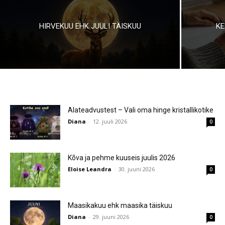
HIRVEKUU EHK JUULI TÄISKUU
KE
Alateadvustest – Vali oma hinge kristallikotike
Diana
-
12. juuli 2026
0
Kõva ja pehme kuuseis juulis 2026
Eloise Leandra
-
30. juuni 2026
0
Maasikakuu ehk maasika täiskuu
Diana
-
29. juuni 2026
0