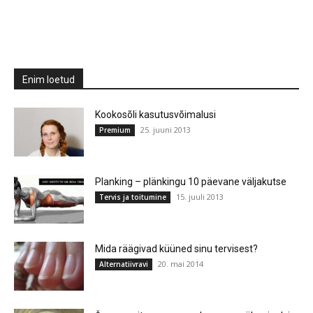
Enim loetud
Kookosõli kasutusvõimalusi
25. juuni 2013
Premium
Planking – plänkingu 10 päevane väljakutse
15. juuli 2013
Tervis ja toitumine
Mida räägivad küüned sinu tervisest?
20. mai 2014
Alternatiivravi