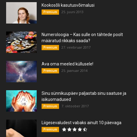
Kookosõli kasutusvõimalusi
25. juuni 2013
Premium
Numeroloogia – Kas sulle on tähtede poolt
määratud rikkaks saada?
27. veebruar 2017
Premium
Ava oma meeled küllusele!
25. jaanuar 2014
Premium
Sinu sünnikuupäev paljastab sinu saatuse ja
isikuomadused
7. oktoober 2017
Premium
Liigesevaludest vabaks ainult 10 päevaga
Premium