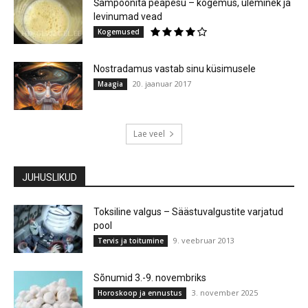
Šampoonita peapesu – kogemus, üleminek ja
levinumad vead
Kogemused
Nostradamus vastab sinu küsimusele
20. jaanuar 2017
Maagia
Lae veel
JUHUSLIKUD
Toksiline valgus – Säästuvalgustite varjatud
pool
9. veebruar 2013
Tervis ja toitumine
Sõnumid 3.-9. novembriks
3. november 2025
Horoskoop ja ennustus