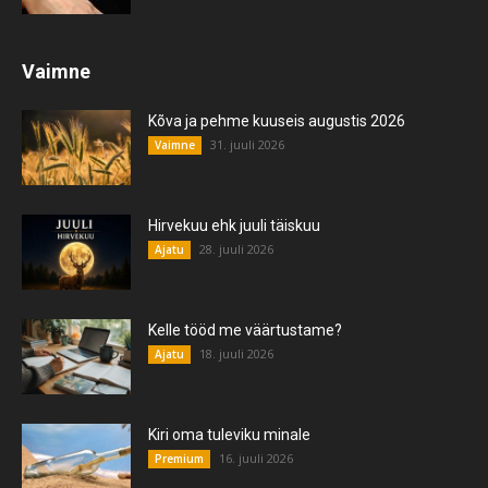
Vaimne
Kõva ja pehme kuuseis augustis 2026
31. juuli 2026
Vaimne
Hirvekuu ehk juuli täiskuu
28. juuli 2026
Ajatu
Kelle tööd me väärtustame?
18. juuli 2026
Ajatu
Kiri oma tuleviku minale
16. juuli 2026
Premium