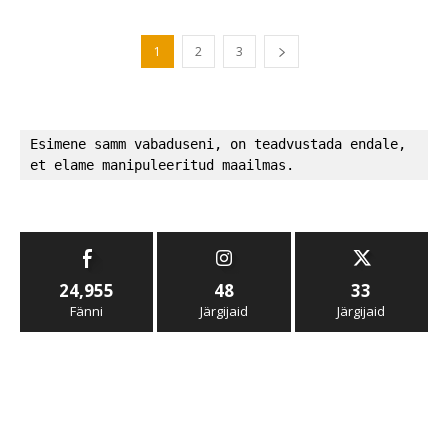
1
2
3
Esimene samm vabaduseni, on teadvustada endale, 
et elame manipuleeritud maailmas.
24,955
48
33
Fänni
Järgijaid
Järgijaid