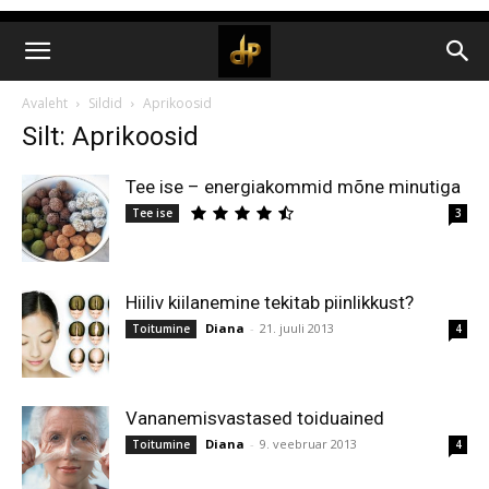
Avaleht
Sildid
Aprikoosid
Silt: Aprikoosid
Tee ise – energiakommid mõne minutiga
Tee ise
3
Hiiliv kiilanemine tekitab piinlikkust?
Diana
-
21. juuli 2013
Toitumine
4
Vananemisvastased toiduained
Diana
-
9. veebruar 2013
Toitumine
4