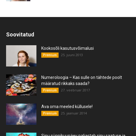
Soovitatud
Kookosõli kasutusvõimalusi
25. juuni 2013
Premium
Numeroloogia – Kas sulle on tähtede poolt
määratud rikkaks saada?
27. veebruar 2017
Premium
Ava oma meeled küllusele!
25. jaanuar 2014
Premium
Sinu sünnikuupäev paljastab sinu saatuse ja