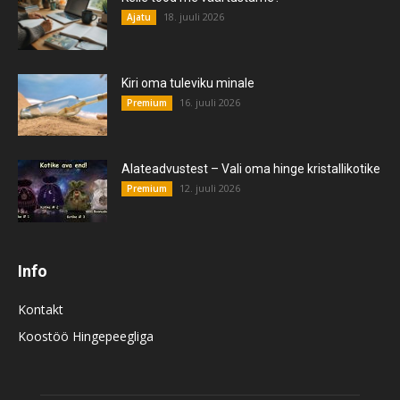
18. juuli 2026
Ajatu
Kiri oma tuleviku minale
16. juuli 2026
Premium
Alateadvustest – Vali oma hinge kristallikotike
12. juuli 2026
Premium
Info
Kontakt
Koostöö Hingepeegliga