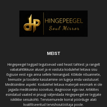
MEIST
Hingepeegel tegijad tegutsevad vaid heast tahtest ja rangelt
vabatahtlikkuse alusel ja ei vastuta kodulehel leitava sisu
õigsuse eest ega anna sellele hinnanguid. Kõikide nõuannete,
teenuste ja toodete kasutamine on lugeja enda vastutusel.
Meditsiiniline aspekt: Kodulehel leitava materjali eesmärk ei ole
jagada meditsiinilisi soovitusi, diagnoose ega ravi. Artiklites
esindatud vaated ei pruugi väljendada Hingepeegel.ee tegijate
isiklikke seisukohti. Tervisemurede korral pöörduge alati
kvalifitseeritud tervishoiutöötaja poole.