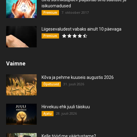
isikuomadused
7. oktoober 2017
Premium
Liigesevaludest vabaks ainult 10 päevaga
Premium
Vaimne
Kõva ja pehme kuuseis augustis 2026
31. juuli 2026
Õpetused
Hirvekuu ehk juuli täiskuu
28. juuli 2026
Ajatu
Kelle tööd me väärtustame?