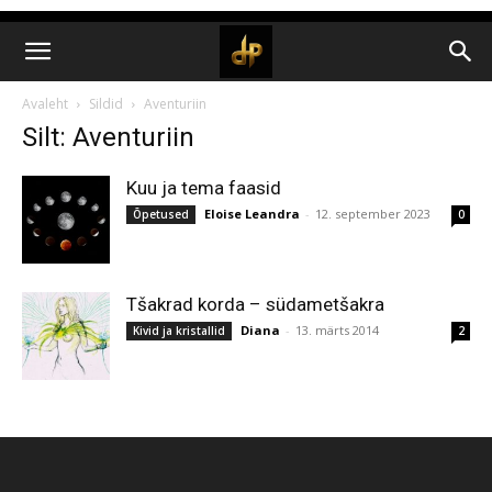
Avaleht
Sildid
Aventuriin
Silt: Aventuriin
Kuu ja tema faasid
Eloise Leandra
-
12. september 2023
Õpetused
0
Tšakrad korda – südametšakra
Diana
-
13. märts 2014
Kivid ja kristallid
2