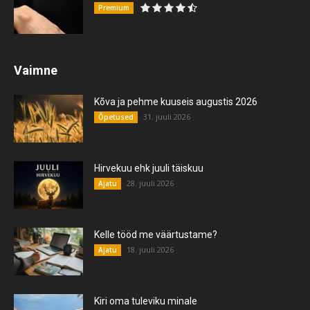
Premium
Vaimne
Kõva ja pehme kuuseis augustis 2026
31. juuli 2026
Õpetused
Hirvekuu ehk juuli täiskuu
28. juuli 2026
Ajatu
Kelle tööd me väärtustame?
18. juuli 2026
Ajatu
Kiri oma tuleviku minale