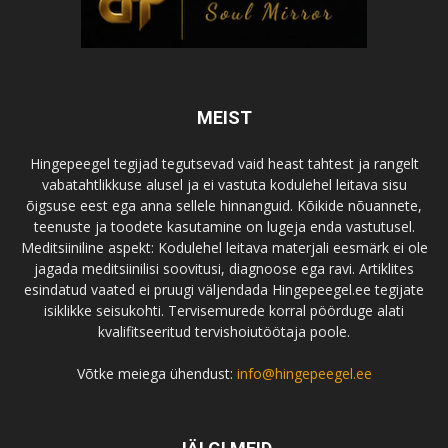
MEIST
Hingepeegel tegijad tegutsevad vaid heast tahtest ja rangelt
vabatahtlikkuse alusel ja ei vastuta kodulehel leitava sisu
õigsuse eest ega anna sellele hinnanguid. Kõikide nõuannete,
teenuste ja toodete kasutamine on lugeja enda vastutusel.
Meditsiiniline aspekt: Kodulehel leitava materjali eesmärk ei ole
jagada meditsiinilisi soovitusi, diagnoose ega ravi. Artiklites
esindatud vaated ei pruugi väljendada Hingepeegel.ee tegijate
isiklikke seisukohti. Tervisemurede korral pöörduge alati
kvalifitseeritud tervishoiutöötaja poole.
Võtke meiega ühendust:
info@hingepeegel.ee