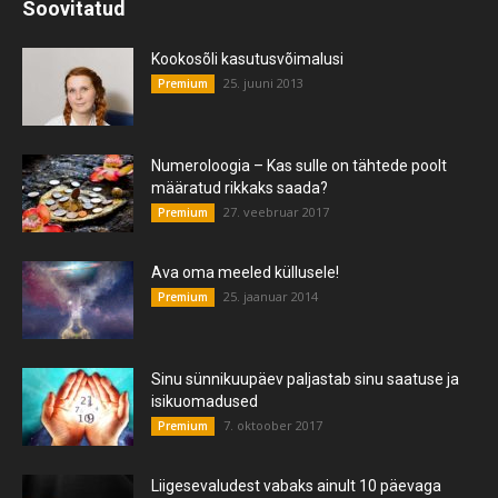
Soovitatud
Kookosõli kasutusvõimalusi
25. juuni 2013
Premium
Numeroloogia – Kas sulle on tähtede poolt
määratud rikkaks saada?
27. veebruar 2017
Premium
Ava oma meeled küllusele!
25. jaanuar 2014
Premium
Sinu sünnikuupäev paljastab sinu saatuse ja
isikuomadused
7. oktoober 2017
Premium
Liigesevaludest vabaks ainult 10 päevaga