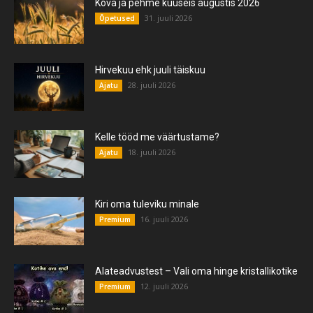
Kõva ja pehme kuuseis augustis 2026
31. juuli 2026
Õpetused
Hirvekuu ehk juuli täiskuu
28. juuli 2026
Ajatu
Kelle tööd me väärtustame?
18. juuli 2026
Ajatu
Kiri oma tuleviku minale
16. juuli 2026
Premium
Alateadvustest – Vali oma hinge kristallikotike
12. juuli 2026
Premium