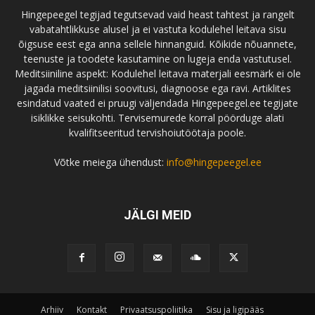
Hingepeegel tegijad tegutsevad vaid heast tahtest ja rangelt
vabatahtlikkuse alusel ja ei vastuta kodulehel leitava sisu
õigsuse eest ega anna sellele hinnanguid. Kõikide nõuannete,
teenuste ja toodete kasutamine on lugeja enda vastutusel.
Meditsiiniline aspekt: Kodulehel leitava materjali eesmärk ei ole
jagada meditsiinilisi soovitusi, diagnoose ega ravi. Artiklites
esindatud vaated ei pruugi väljendada Hingepeegel.ee tegijate
isiklikke seisukohti. Tervisemurede korral pöörduge alati
kvalifitseeritud tervishoiutöötaja poole.
Võtke meiega ühendust:
info@hingepeegel.ee
JÄLGI MEID
Arhiiv
Kontakt
Privaatsuspoliitika
Sisu ja ligipääs