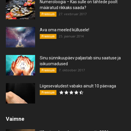
Numeroloogia – Kas sulle on tähtede poolt
määratud rikkaks saada?
27. veebruar 2017
Premium
Ava oma meeled küllusele!
25. jaanuar 2014
Premium
Sinu sünnikuupäev paljastab sinu saatuse ja
isikuomadused
7. oktoober 2017
Premium
Liigesevaludest vabaks ainult 10 päevaga
Premium
Vaimne