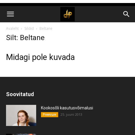
Avaleht
Sildid
Beltane
Silt: Beltane
Midagi pole kuvada
Soovitatud
Kookosõli kasutusvõimalusi
25. juuni 2013
Premium