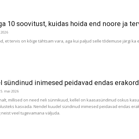
a 10 soovitust, kuidas hoida end noore ja te
 2026
d, et tervis on kõige tähtsam vara, aga kui paljud selle tõdemuse järgi k
l sündinud inimesed peidavad endas erakord
15. mai 2026
lt, millised on need neli sünnikuud, kellel on kaasasündinud oskus kasu
usteks kasvada. Nendel kuudel sündinud inimesed peidavad endas erakor
g neist veel tugevamana väljuda.