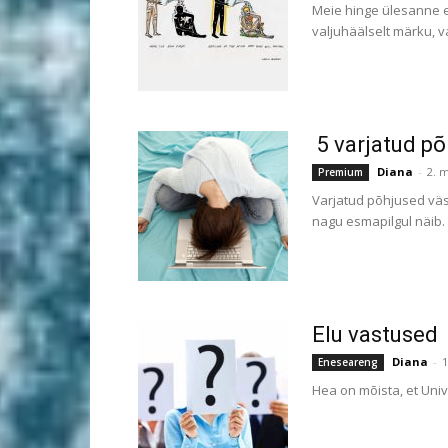
Meie hinge ülesanne ei
valjuhäälselt märku, 
5 varjatud põ
Diana
-
2. 
Premium
Varjatud põhjused väsi
nagu esmapilgul näib. S
Elu vastused
Diana
-
1
Eneseareng
Hea on mõista, et Unive