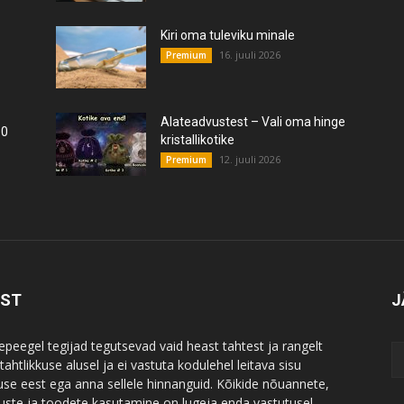
Kiri oma tuleviku minale
16. juuli 2026
Premium
Alateadvustest – Vali oma hinge
10
kristallikotike
12. juuli 2026
Premium
IST
J
epeegel tegijad tegutsevad vaid heast tahtest ja rangelt
ahtlikkuse alusel ja ei vastuta kodulehel leitava sisu
use eest ega anna sellele hinnanguid. Kõikide nõuannete,
uste ja toodete kasutamine on lugeja enda vastutusel.