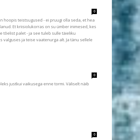
0
 hoopis teistsugused - ei pruugi olla seda, et hea
danud. Et kriisiolukorras on su ümber inimesed, kes
tõelist palet - ja see tuleb sulle täieliku
alguses ja teise vaatenurga alt. Ja tänu sellele
0
oleks justkui vaikusega enne tormi. Väliselt näib
0