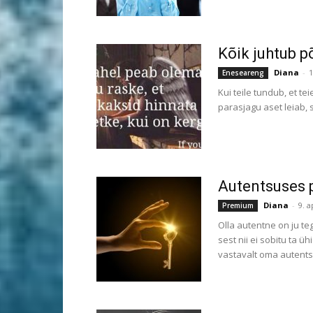
Kõik juhtub 
Diana
-
1
Eneseareng
Kui teile tundub, et te
parasjagu aset leiab, si
Autentsuses p
Diana
-
9. a
Premium
Olla autentne on ju teg
sest nii ei sobitu ta
vastavalt oma autents