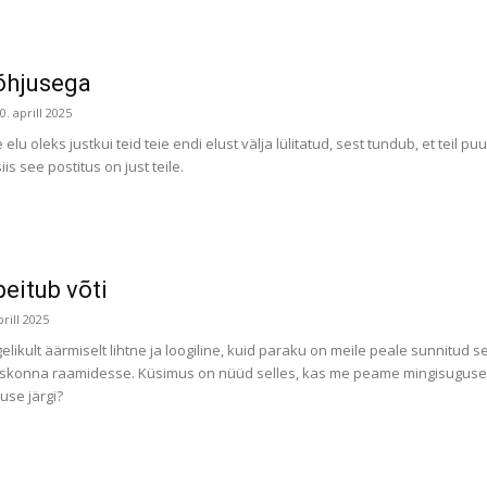
põhjusega
0. aprill 2025
ie elu oleks justkui teid teie endi elust välja lülitatud, sest tundub, et teil
is see postitus on just teile.
eitub võti
prill 2025
elikult äärmiselt lihtne ja loogiline, kuid paraku on meile peale sunnitud s
 ühiskonna raamidesse. Küsimus on nüüd selles, kas me peame mingisuguses
use järgi?