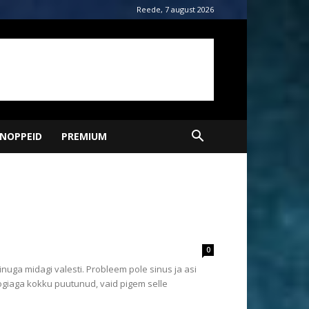
Reede, 7 august 2026
NOPPEID
PREMIUM
0
nuga midagi valesti. Probleem pole sinus ja asi
loogiaga kokku puutunud, vaid pigem selle