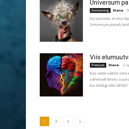
Universum pa
Diana
-
8
Eneseareng
Kui tunnete, et elus ki
Universum paneb teid pr
Viis elumuutv
Diana
-
5. a
Premium
Kas olete valmis oma 
vähemalt teises suunas
kui midagi viltu läheb?
1
2
3