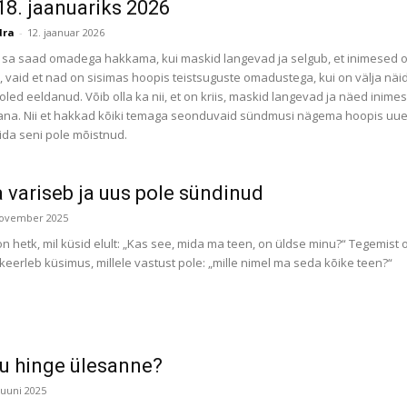
8. jaanuariks 2026
dra
-
12. jaanuar 2026
s sa saad omadega hakkama, kui maskid langevad ja selgub, et inimesed on
, vaid et nad on sisimas hoopis teistsuguste omadustega, kui on välja näi
 oled eeldanud. Võib olla ka nii, et on kriis, maskid langevad ja näed inimese 
vana. Nii et hakkad kõiki temaga seonduvaid sündmusi nägema hoopis uues v
da seni pole mõistnud.
 variseb ja uus pole sündinud
november 2025
on hetk, mil küsid elult: „Kas see, mida ma teen, on üldse minu?“ Tegemist 
 keerleb küsimus, millele vastust pole: „mille nimel ma seda kõike teen?“
nu hinge ülesanne?
juuni 2025