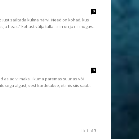
0
leb just säilitada külma närvi. Need on kohad, kus
 ja heast“ kohast välja tulla - siin on ju nii mugav…
0
id asjad viimaks liikuma paremas suunas või
tusega algust, sest kardetakse, et mis siis saab,
Lk 1 of 3