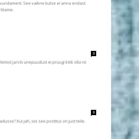
lu vundament. See vaikne kutse ei anna endast
 võtame.
0
emist ja/või unepuudust ei pruugi kõik olla nii
0
dusse? Kui jah, siis see postitus on just teile.