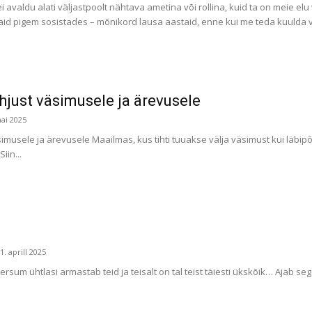
 avaldu alati väljastpoolt nähtava ametina või rollina, kuid ta on meie e
vaid pigem sosistades – mõnikord lausa aastaid, enne kui me teda kuulda
hjust väsimusele ja ärevusele
mai 2025
musele ja ärevusele Maailmas, kus tihti tuuakse välja väsimust kui läbipõl
iin...
1. aprill 2025
rsum ühtlasi armastab teid ja teisalt on tal teist täiesti ükskõik… Ajab sega