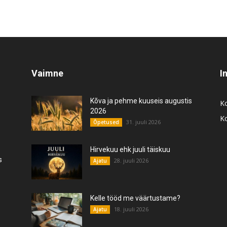
Vaimne
I
Kõva ja pehme kuuseis augustis
K
2026
K
31. juuli 2026
Õpetused
Hirvekuu ehk juuli täiskuu
s
28. juuli 2026
Ajatu
Kelle tööd me väärtustame?
18. juuli 2026
Ajatu