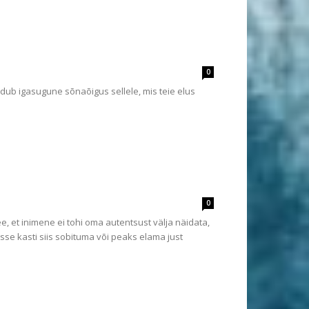
0
 puudub igasugune sõnaõigus sellele, mis teie elus
0
ee, et inimene ei tohi oma autentsust välja näidata,
se kasti siis sobituma või peaks elama just