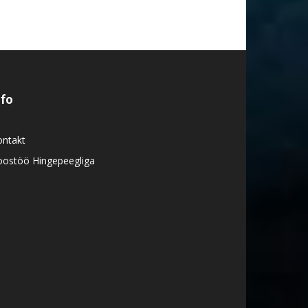
nfo
ontakt
oostöö Hingepeegliga