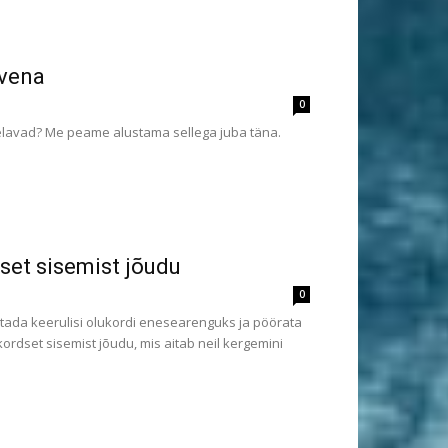
rvena
0
a elavad? Me peame alustama sellega juba täna.
set sisemist jõudu
0
tada keerulisi olukordi enesearenguks ja pöörata
dset sisemist jõudu, mis aitab neil kergemini