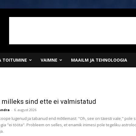
JA TOITUMINE
VAIMNE
MAAILM JA TEHNOLOOGIA
 milleks sind ette ei valmistatud
eandra
-
6. august 2026
oope lugenud ja tabanud end mõtlemast: "Oh, see on täiesti vale," pole si
oogia "ei tööta". Probleem on selles, et enamik inimesi pole tegeliku astro
a.