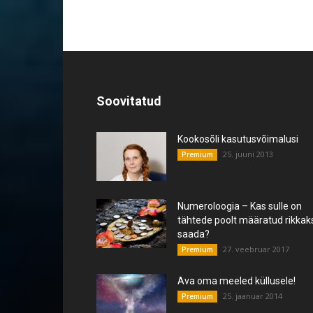
Soovitatud
Kookosõli kasutusvõimalusi
25. juuni 2013
Premium
Numeroloogia – Kas sulle on
tähtede poolt määratud rikkak
saada?
27. veebruar 2017
Premium
Ava oma meeled küllusele!
25. jaanuar 2014
Premium