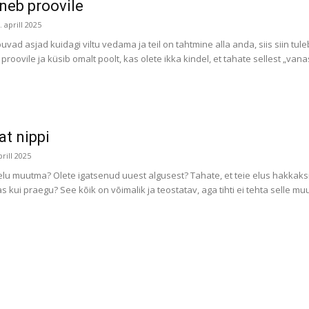
neb proovile
. aprill 2025
puvad asjad kuidagi viltu vedama ja teil on tahtmine alla anda, siis siin tu
oovile ja küsib omalt poolt, kas olete ikka kindel, et tahate sellest „vanast
at nippi
prill 2025
elu muutma? Olete igatsenud uuest algusest? Tahate, et teie elus hakkaks
 kui praegu? See kõik on võimalik ja teostatav, aga tihti ei tehta selle muu