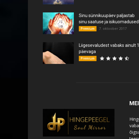
Sinu sünnikuupäev paljastab
sinu saatuse ja isikuomadused
7. oktoober 2017
Premium
Liigesevaludest vabaks ainult 
päevaga
Premium
ME
Hing
vabat
õigs
teen