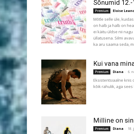
Sõnumid 12.-1
Eloise Lean
Premium
Mõtle selle üle, kuida
on halb ja halb on hea
ei käitu üldse nii nagu
üllatusena. Silmi ava
ka aru saama seda, mi
Kui vana mina
Diana
-
6. 
Premium
Eksistentsiaalne kriis 
kõik rahulik, aga sees
Milline on si
Diana
-
18. 
Premium