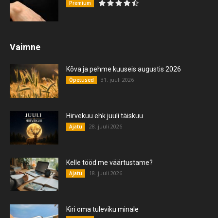
Premium
Vaimne
Kõva ja pehme kuuseis augustis 2026
31. juuli 2026
Õpetused
Hirvekuu ehk juuli täiskuu
28. juuli 2026
Ajatu
Kelle tööd me väärtustame?
18. juuli 2026
Ajatu
Kiri oma tuleviku minale