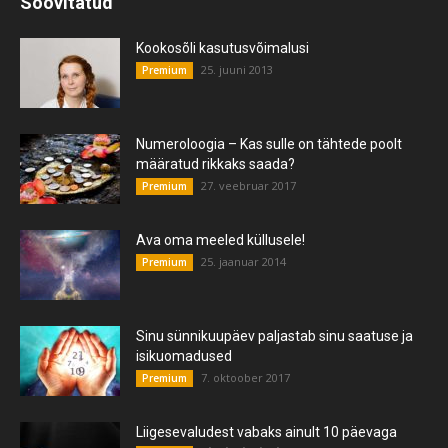
Soovitatud
Kookosõli kasutusvõimalusi
25. juuni 2013
Premium
Numeroloogia – Kas sulle on tähtede poolt
määratud rikkaks saada?
27. veebruar 2017
Premium
Ava oma meeled küllusele!
25. jaanuar 2014
Premium
Sinu sünnikuupäev paljastab sinu saatuse ja
isikuomadused
7. oktoober 2017
Premium
Liigesevaludest vabaks ainult 10 päevaga