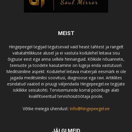
MEIST
Hingepeegel tegijad tegutsevad vaid heast tahtest ja rangelt
vabatahtlikkuse alusel ja ei vastuta kodulehel leitava sisu
õigsuse eest ega anna sellele hinnanguid. Kõikide nõuannete,
teenuste ja toodete kasutamine on lugeja enda vastutusel.
Meditsiiniline aspekt: Kodulehel leitava materjali eesmärk ei ole
jagada meditsiinilisi soovitusi, diagnoose ega ravi. Artiklites
esindatud vaated ei pruugi väljendada Hingepeegel.ee tegijate
isiklikke seisukohti. Tervisemurede korral pöörduge alati
kvalifitseeritud tervishoiutöötaja poole.
Võtke meiega ühendust:
info@hingepeegel.ee
JÄLGI MEID