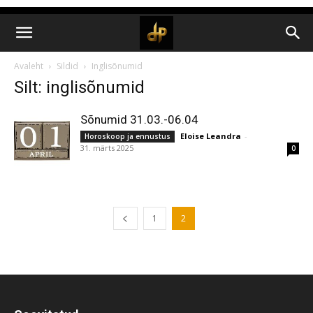
Avaleht
Sildid
Inglisõnumid
Silt: inglisõnumid
Sõnumid 31.03.-06.04
Eloise Leandra
-
Horoskoop ja ennustus
31. märts 2025
0
1
2