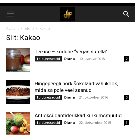
Avaleht
Sildid
Kakao
Silt: Kakao
Tee ise – kodune “vegan nutella”
Diana
-
10. jaanuar 2018
Toiduretseptid
2
Hingepeegli hõrk šokolaadivahukook,
mida sa pole veel saanud
Diana
-
21. oktoober 2016
Toiduretseptid
0
Antioksüdantiderikkad kurkumsmuutid
Diana
-
22. detsember 2015
Toiduretseptid
1