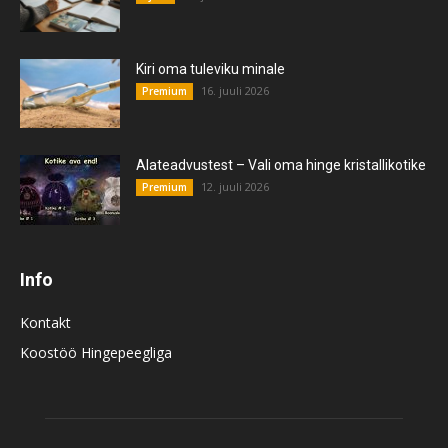
Kiri oma tuleviku minale
16. juuli 2026
Premium
Alateadvustest – Vali oma hinge kristallikotike
12. juuli 2026
Premium
Info
Kontakt
Koostöö Hingepeegliga