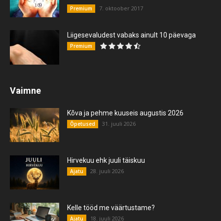
7. oktoober 2017
Premium
Liigesevaludest vabaks ainult 10 päevaga
Premium
Vaimne
Kõva ja pehme kuuseis augustis 2026
31. juuli 2026
Õpetused
Hirvekuu ehk juuli täiskuu
28. juuli 2026
Ajatu
Kelle tööd me väärtustame?
18. juuli 2026
Ajatu