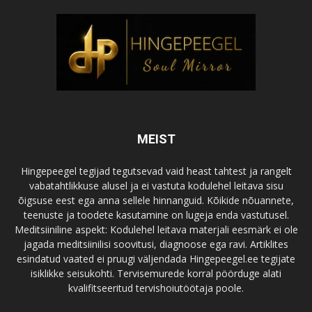
MEIST
Hingepeegel tegijad tegutsevad vaid heast tahtest ja rangelt
vabatahtlikkuse alusel ja ei vastuta kodulehel leitava sisu
õigsuse eest ega anna sellele hinnanguid. Kõikide nõuannete,
teenuste ja toodete kasutamine on lugeja enda vastutusel.
Meditsiiniline aspekt: Kodulehel leitava materjali eesmärk ei ole
jagada meditsiinilisi soovitusi, diagnoose ega ravi. Artiklites
esindatud vaated ei pruugi väljendada Hingepeegel.ee tegijate
isiklikke seisukohti. Tervisemurede korral pöörduge alati
kvalifitseeritud tervishoiutöötaja poole.