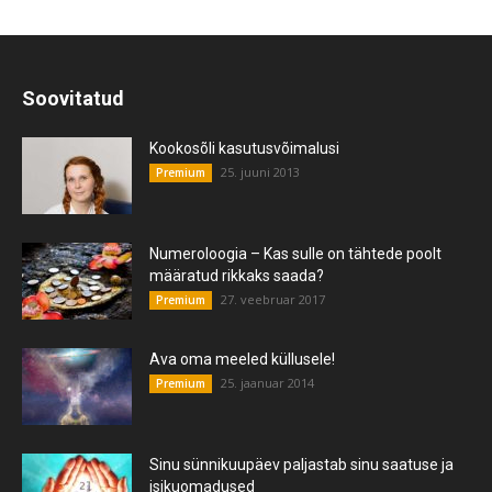
Soovitatud
Kookosõli kasutusvõimalusi
25. juuni 2013
Premium
Numeroloogia – Kas sulle on tähtede poolt
määratud rikkaks saada?
27. veebruar 2017
Premium
Ava oma meeled küllusele!
25. jaanuar 2014
Premium
Sinu sünnikuupäev paljastab sinu saatuse ja
isikuomadused