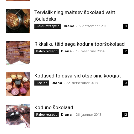
Tervislik ning maitsev šokolaadivaht
jõuludeks
Diana
-
6. detsember 2015
Toiduretseptid
0
Rikkaliku täidisega kodune tooršokolaad
Diana
-
18. veebruar 2014
Paleo retsept
2
Kodused toiduvärvid otse sinu köögist
Diana
-
22. detsember 2013
Tee ise
0
Kodune šokolaad
Diana
-
26. jaanuar 2013
Paleo retsept
12