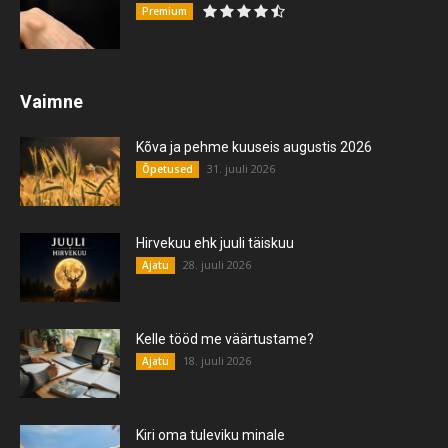
Premium
Vaimne
Kõva ja pehme kuuseis augustis 2026
31. juuli 2026
Õpetused
Hirvekuu ehk juuli täiskuu
28. juuli 2026
Ajatu
Kelle tööd me väärtustame?
18. juuli 2026
Ajatu
Kiri oma tuleviku minale