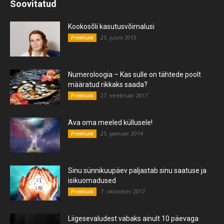
Soovitatud
Kookosõli kasutusvõimalusi
25. juuni 2013
Premium
Numeroloogia – Kas sulle on tähtede poolt
määratud rikkaks saada?
27. veebruar 2017
Premium
Ava oma meeled küllusele!
25. jaanuar 2014
Premium
Sinu sünnikuupäev paljastab sinu saatuse ja
isikuomadused
7. oktoober 2017
Premium
Liigesevaludest vabaks ainult 10 päevaga