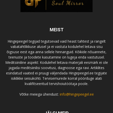
MEIST
Hingepeegel tegijad tegutsevad vaid heast tahtest ja rangelt
vabatahtlikkuse alusel ja ei vastuta kodulehel leitava sisu
õigsuse eest ega anna sellele hinnanguid. Kõikide nõuannete,
teenuste ja toodete kasutamine on lugeja enda vastutusel.
Meditsiiniline aspekt: Kodulehel leitava materjali eesmärk ei ole
jagada meditsiinilisi soovitusi, diagnoose ega ravi. Artiklites
esindatud vaated ei pruugi väljendada Hingepeegel.ee tegijate
isiklikke seisukohti. Tervisemurede korral pöörduge alati
kvalifitseeritud tervishoiutöötaja poole.
Võtke meiega ühendust:
info@hingepeegel.ee