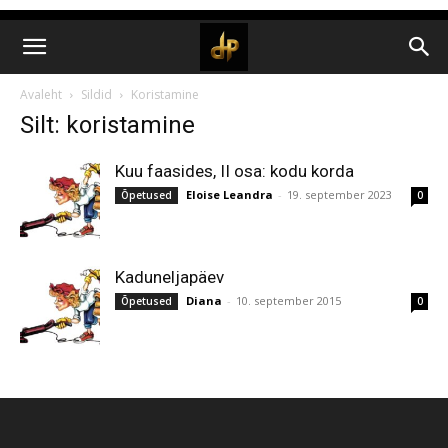
Avaleht
Sildid
Koristamine
Silt: koristamine
Kuu faasides, II osa: kodu korda
Eloise Leandra
-
19. september 2023
Õpetused
0
Kaduneljapäev
Diana
-
10. september 2015
Õpetused
0