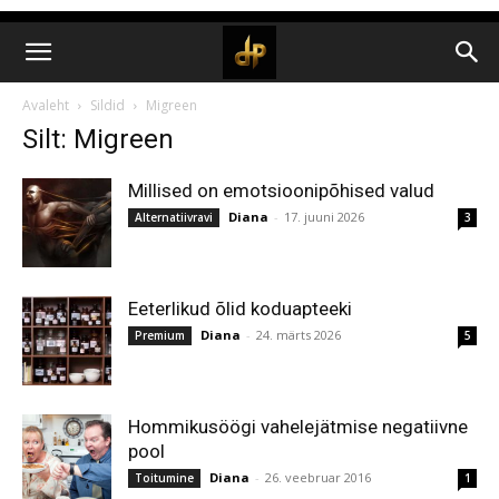
Avaleht
Sildid
Migreen
Silt: Migreen
Millised on emotsioonipõhised valud
Diana
-
17. juuni 2026
Alternatiivravi
3
Eeterlikud õlid koduapteeki
Diana
-
24. märts 2026
Premium
5
Hommikusöögi vahelejätmise negatiivne
pool
Diana
-
26. veebruar 2016
Toitumine
1