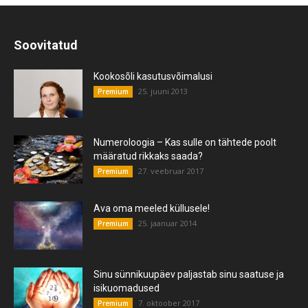
Soovitatud
Kookosõli kasutusvõimalusi
25. juuni 2013
Premium
Numeroloogia – Kas sulle on tähtede poolt
määratud rikkaks saada?
27. veebruar 2017
Premium
Ava oma meeled küllusele!
25. jaanuar 2014
Premium
Sinu sünnikuupäev paljastab sinu saatuse ja
isikuomadused
7. oktoober 2017
Premium