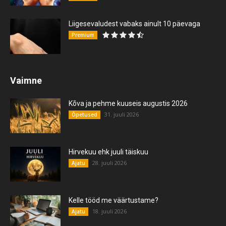
Liigesevaludest vabaks ainult 10 päevaga
Premium
Vaimne
Kõva ja pehme kuuseis augustis 2026
31. juuli 2026
Õpetused
Hirvekuu ehk juuli täiskuu
28. juuli 2026
Ajatu
Kelle tööd me väärtustame?
18. juuli 2026
Ajatu