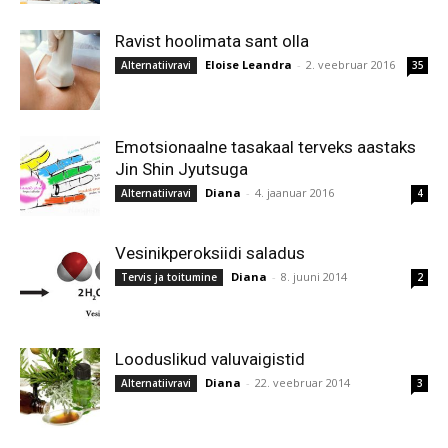
Ravist hoolimata sant olla
Eloise Leandra
-
2. veebruar 2016
Alternatiivravi
35
Emotsionaalne tasakaal terveks aastaks
Jin Shin Jyutsuga
Diana
-
4. jaanuar 2016
Alternatiivravi
4
Vesinikperoksiidi saladus
Diana
-
8. juuni 2014
Tervis ja toitumine
2
Looduslikud valuvaigistid
Diana
-
22. veebruar 2014
Alternatiivravi
3