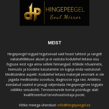
MEIST
Hingepeegel tegijad tegutsevad vaid heast tahtest ja rangelt
vabatahtlikkuse alusel ja ei vastuta kodulehel leitava sisu
õigsuse eest ega anna sellele hinnanguid. Kõikide nõuannete,
teenuste ja toodete kasutamine on lugeja enda vastutusel.
Meditsiiniline aspekt: Kodulehel leitava materjali eesmärk ei ole
jagada meditsiinilisi soovitusi, diagnoose ega ravi. Artiklites
esindatud vaated ei pruugi väljendada Hingepeegel.ee tegijate
isiklikke seisukohti. Tervisemurede korral pöörduge alati
kvalifitseeritud tervishoiutöötaja poole.
Võtke meiega ühendust:
info@hingepeegel.ee