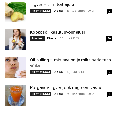
Ingver – ülim toit ajule
Diana
-
19. september 2013
Alternatiivravi
7
Kookosõli kasutusvõimalusi
Diana
-
25. juuni 2013
Premium
20
Oil pulling – mis see on ja miks seda teha
võiks
Diana
-
3. juuni 2013
Alternatiivravi
7
Porgandi-ingverijook migreeni vastu
Diana
-
28. detsember 2012
Alternatiivravi
1