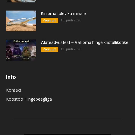
Kiri oma tuleviku minale
16. juuli 2026
Premium
Alateadvustest – Vali oma hinge kristallikotike
12. juuli 2026
Premium
Info
Kontakt
Koostöö Hingepeegliga