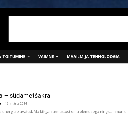
JA TOITUMINE
VAIMNE
MAAILM JA TEHNOLOOGIA
a – südametšakra
a
-
13. märts 2014
 energiale avatud. Ma kiirgan armastust oma olemusega ning sammun om