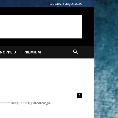
Laupäev, 8 august 2026
NOPPEID
PREMIUM
2
a teel kerguse ning austusega.