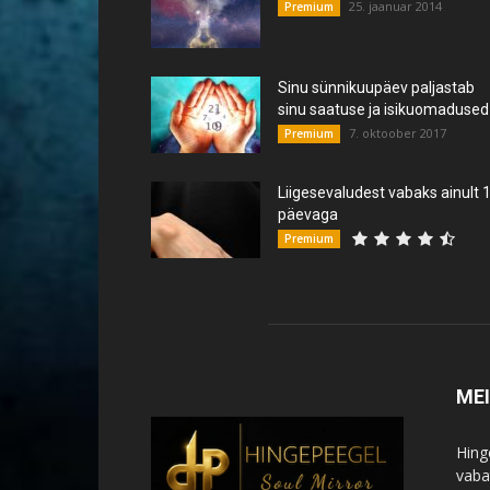
25. jaanuar 2014
Premium
Sinu sünnikuupäev paljastab
sinu saatuse ja isikuomadused
7. oktoober 2017
Premium
Liigesevaludest vabaks ainult 
päevaga
Premium
ME
Hing
vabat