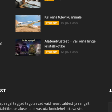
Kiri oma tuleviku minale
16. juuli 2026
Premium
Alateadvustest – Vali oma hinge
10
kristallikotike
12. juuli 2026
Premium
IST
J
epeegel tegijad tegutsevad vaid heast tahtest ja rangelt
ahtlikkuse alusel ja ei vastuta kodulehel leitava sisu