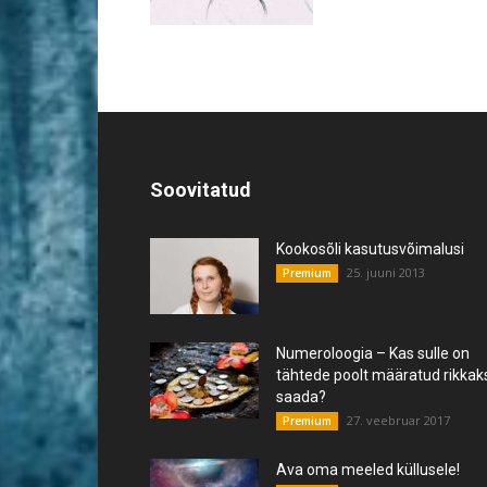
Soovitatud
Kookosõli kasutusvõimalusi
25. juuni 2013
Premium
Numeroloogia – Kas sulle on
tähtede poolt määratud rikkak
saada?
27. veebruar 2017
Premium
Ava oma meeled küllusele!