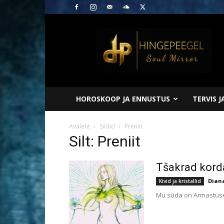
Hingepeegel
HOROSKOOP JA ENNUSTUS
TERVIS 
Avaleht
Sildid
Preniit
Silt: Preniit
Tšakrad kord
Dian
Kivid ja kristallid
Mu süda on Armastuse