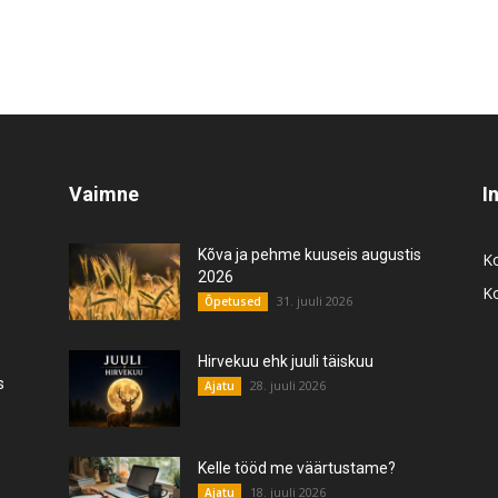
Vaimne
I
Kõva ja pehme kuuseis augustis
K
2026
K
31. juuli 2026
Õpetused
Hirvekuu ehk juuli täiskuu
s
28. juuli 2026
Ajatu
Kelle tööd me väärtustame?
18. juuli 2026
Ajatu