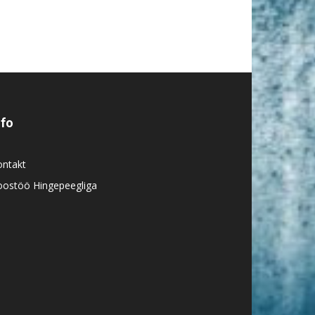
nfo
ontakt
oostöö Hingepeegliga