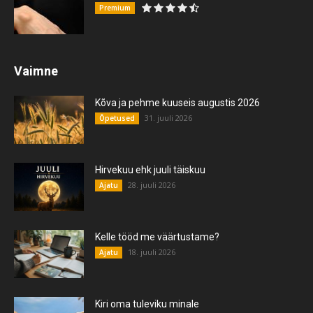
Premium
Vaimne
Kõva ja pehme kuuseis augustis 2026
31. juuli 2026
Õpetused
Hirvekuu ehk juuli täiskuu
28. juuli 2026
Ajatu
Kelle tööd me väärtustame?
18. juuli 2026
Ajatu
Kiri oma tuleviku minale