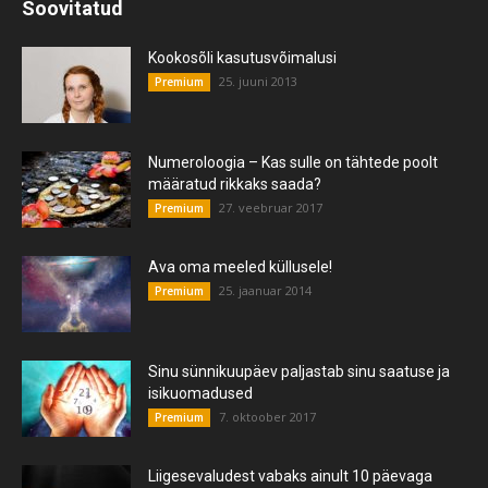
Soovitatud
Kookosõli kasutusvõimalusi
25. juuni 2013
Premium
Numeroloogia – Kas sulle on tähtede poolt
määratud rikkaks saada?
27. veebruar 2017
Premium
Ava oma meeled küllusele!
25. jaanuar 2014
Premium
Sinu sünnikuupäev paljastab sinu saatuse ja
isikuomadused
7. oktoober 2017
Premium
Liigesevaludest vabaks ainult 10 päevaga