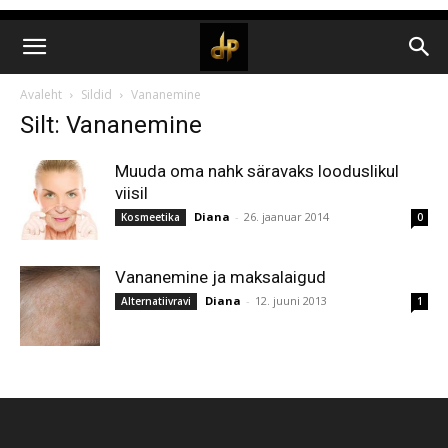
Avaleht
Sildid
Vananemine
Silt: Vananemine
Muuda oma nahk säravaks looduslikul
viisil
Diana
-
26. jaanuar 2014
Kosmeetika
0
Vananemine ja maksalaigud
Diana
-
12. juuni 2013
Alternatiivravi
1