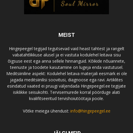
MEIST
Hingepeegel tegijad tegutsevad vaid heast tahtest ja rangelt
vabatahtlikkuse alusel ja ei vastuta kodulehel leitava sisu
õigsuse eest ega anna sellele hinnanguid. Kõikide nõuannete,
teenuste ja toodete kasutamine on lugeja enda vastutusel.
Meditsiiniline aspekt: Kodulehel leitava materjali eesmärk ei ole
jagada meditsiinilisi soovitusi, diagnoose ega ravi. Artiklites
esindatud vaated ei pruugi väljendada Hingepeegel.ee tegijate
isiklikke seisukohti. Tervisemurede korral pöörduge alati
kvalifitseeritud tervishoiutöötaja poole.
Võtke meiega ühendust:
info@hingepeegel.ee