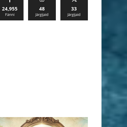
24,955
48
33
Fänni
Järgijaid
Järgijaid