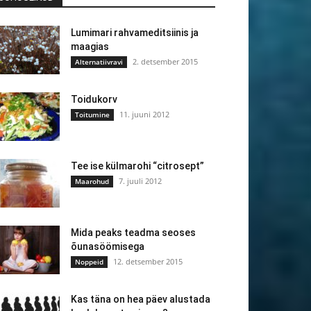
Lumimari rahvameditsiinis ja
maagias
2. detsember 2015
Alternatiivravi
Toidukorv
11. juuni 2012
Toitumine
Tee ise külmarohi “citrosept”
7. juuli 2012
Maarohud
Mida peaks teadma seoses
õunasöömisega
12. detsember 2015
Noppeid
Kas täna on hea päev alustada