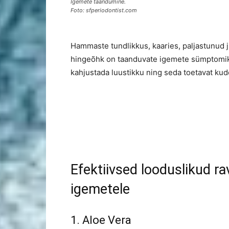
Igemete taandumine.
Foto: sfperiodontist.com
Hammaste tundlikkus, kaaries, paljastunud j
hingeõhk on taanduvate igemete sümptomiks.
kahjustada luustikku ning seda toetavat ku
Efektiivsed looduslikud r
igemetele
1. Aloe Vera