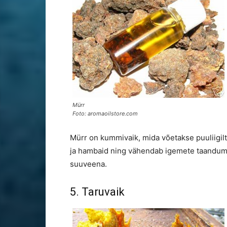
Mürr
Foto: aromaoilstore.com
Mürr on kummivaik, mida võetakse puuliigil
ja hambaid ning vähendab igemete taandumis
suuveena.
5. Taruvaik