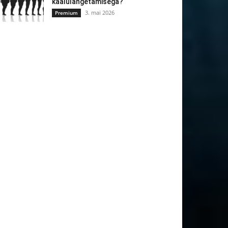
kaalulangetamisega?
3. mai 2026
Premium