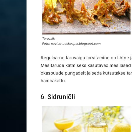
Taruvaik
Foto: novice-beekeeper.blogspot.com
Regulaarne taruvaigu tarvitamine on lihtne
Mesitarude katmiseks kasutavad mesilased 
okaspuude pungadelt ja seda kutsutakse taru
hambakattu.
6. Sidruniõli