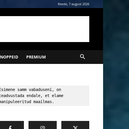
Reede, 7 august 2026
NOPPEID
PREMIUM
Esimene samm vabaduseni, on 
teadvustada endale, et elame 
manipuleeritud maailmas.