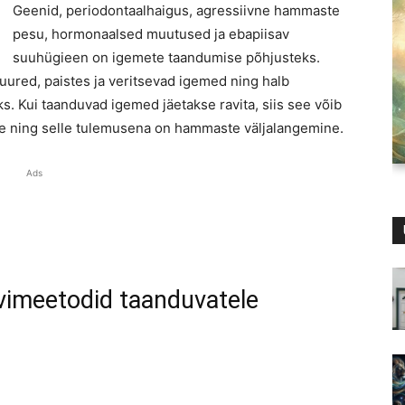
Geenid, periodontaalhaigus, agressiivne hammaste
pesu, hormonaalsed muutused ja ebapiisav
suuhügieen on igemete taandumise põhjusteks.
uured, paistes ja veritsevad igemed ning halb
 Kui taanduvad igemed jäetakse ravita, siis see võib
de ning selle tulemusena on hammaste väljalangemine.
Ads
avimeetodid taanduvatele