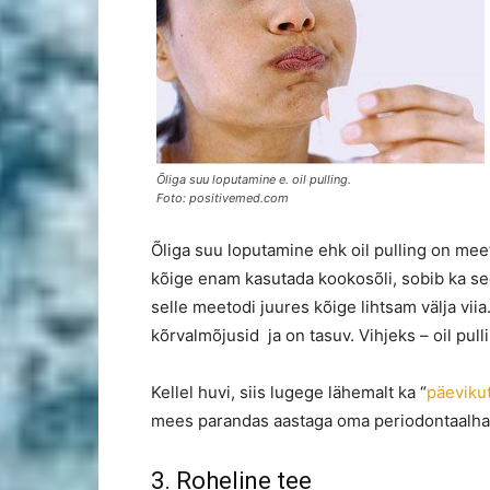
Õliga suu loputamine e. oil pulling.
Foto: positivemed.com
Õliga suu loputamine ehk oil pulling on mee
kõige enam kasutada kookosõli, sobib ka se
selle meetodi juures kõige lihtsam välja vii
kõrvalmõjusid ja on tasuv. Vihjeks – oil pul
Kellel huvi, siis lugege lähemalt ka “
päeviku
mees parandas aastaga oma periodontaalha
3. Roheline tee