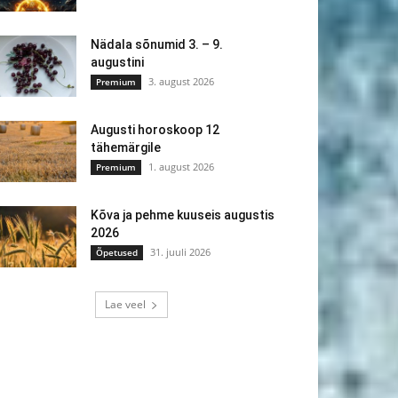
Nädala sõnumid 3. – 9.
augustini
3. august 2026
Premium
Augusti horoskoop 12
tähemärgile
1. august 2026
Premium
Kõva ja pehme kuuseis augustis
2026
31. juuli 2026
Õpetused
Lae veel