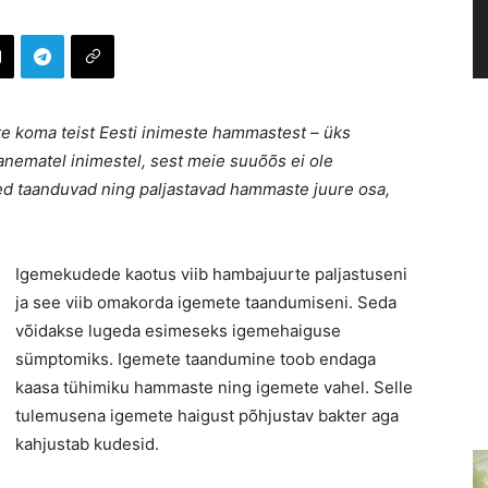
e koma teist Eesti inimeste hammastest – üks
nematel inimestel, sest meie suuõõs ei ole
ed taanduvad ning paljastavad hammaste juure osa,
Igemekudede kaotus viib hambajuurte paljastuseni
ja see viib omakorda igemete taandumiseni. Seda
võidakse lugeda esimeseks igemehaiguse
sümptomiks. Igemete taandumine toob endaga
kaasa tühimiku hammaste ning igemete vahel. Selle
tulemusena igemete haigust põhjustav bakter aga
kahjustab kudesid.