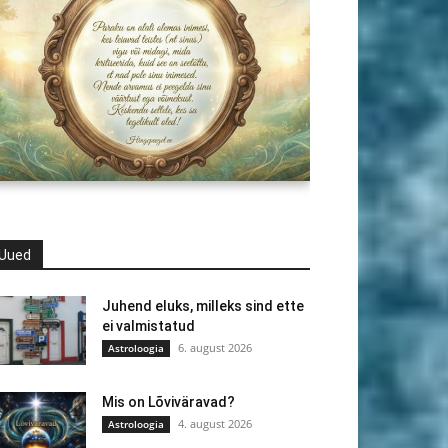
Uued
Juhend eluks, milleks sind ette
ei valmistatud
6. august 2026
Astroloogia
Mis on Lõviväravad?
4. august 2026
Astroloogia