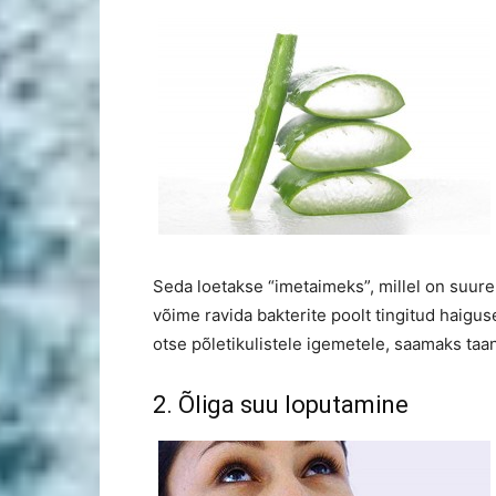
Seda loetakse “imetaimeks”, millel on suure
võime ravida bakterite poolt tingitud haigus
otse põletikulistele igemetele, saamaks ta
2. Õliga suu loputamine