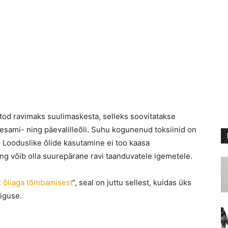
tod ravimaks suulimaskesta, selleks soovitatakse
esami- ning päevalilleõli. Suhu kogunenud toksiinid on
a. Looduslike õlide kasutamine ei too kaasa
ling võib olla suurepärane ravi taanduvatele igemetele.
t õliaga tõmbamisest
“, seal on juttu sellest, kuidas üks
iguse.