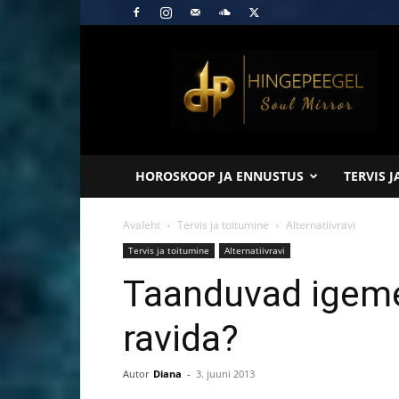
Hingepeegel
HOROSKOOP JA ENNUSTUS
TERVIS 
Avaleht
Tervis ja toitumine
Alternatiivravi
Tervis ja toitumine
Alternatiivravi
Taanduvad igeme
ravida?
Autor
Diana
-
3. juuni 2013