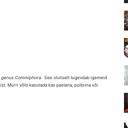
t
genus Commiphora.
See oluliselt tugevdab igemeid
t. Mürri võib kasutada kas pastana, pulbrina või