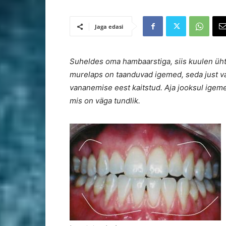
Jaga edasi
Suheldes oma hambaarstiga, siis kuulen üht
murelaps on taanduvad igemed, seda just va
vananemise eest kaitstud. Aja jooksul igem
mis on väga tundlik.