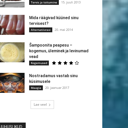
15. juuli 2013
Tervis ja toitumine
Mida räägivad küüned sinu
tervisest?
20. mai 2014
Alternatiivravi
Šampoonita peapesu –
kogemus, üleminek ja levinumad
vead
Kogemused
Nostradamus vastab sinu
küsimusele
20. jaanuar 2017
Maagia
Lae veel
JUHUSLIKUD