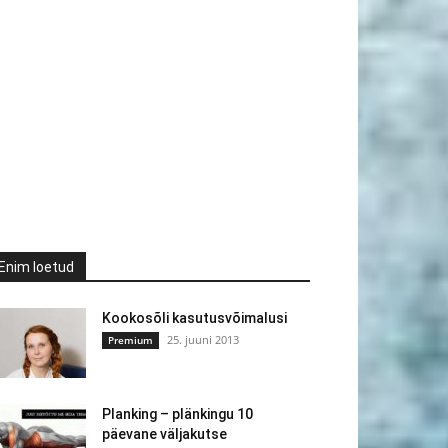
Enim loetud
Kookosõli kasutusvõimalusi
25. juuni 2013
Premium
Planking – plänkingu 10
päevane väljakutse