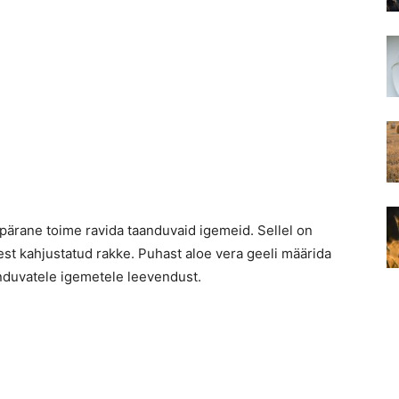
pärane toime ravida taanduvaid igemeid. Sellel on
est kahjustatud rakke. Puhast aloe vera geeli määrida
anduvatele igemetele leevendust.