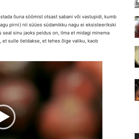
lustada õuna söömist otsast sabani või vastupidi, kumb
gu pirni) nii süües südamikku nagu ei eksisteerikski
is seal sinu jaoks peidus on, ilma et midagi minema
 et sulle öeldakse, et tehes õige valiku, kaob