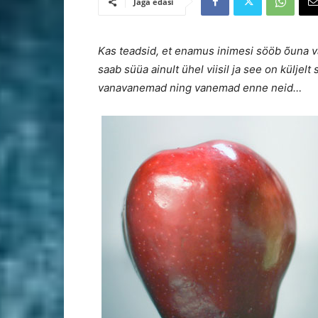
Jaga edasi
Kas teadsid, et enamus inimesi sööb õuna val
saab süüa ainult ühel viisil ja see on külje
vanavanemad ning vanemad enne neid…