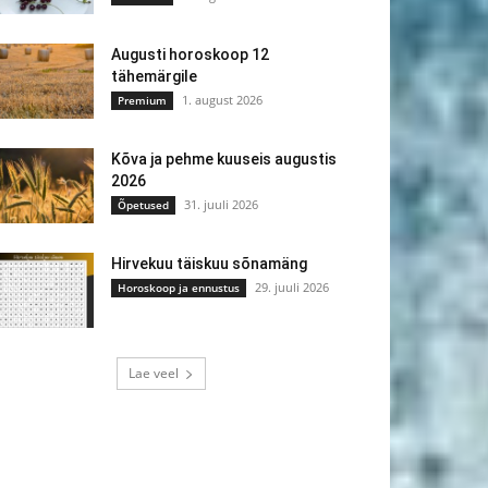
Augusti horoskoop 12
tähemärgile
1. august 2026
Premium
Kõva ja pehme kuuseis augustis
2026
31. juuli 2026
Õpetused
Hirvekuu täiskuu sõnamäng
29. juuli 2026
Horoskoop ja ennustus
Lae veel