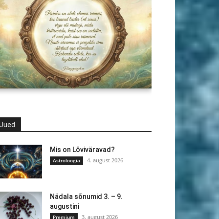
Uued
Mis on Lõviväravad?
4. august 2026
Astroloogia
Nädala sõnumid 3. – 9.
augustini
3. august 2026
Premium