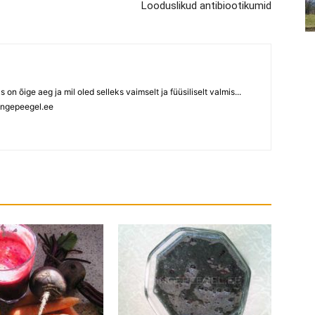
Looduslikud antibiootikumid
ks on õige aeg ja mil oled selleks vaimselt ja füüsiliselt valmis...
ngepeegel.ee