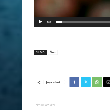
00:00
SILDID
Õun
Jaga edasi
Eelmine artikkel