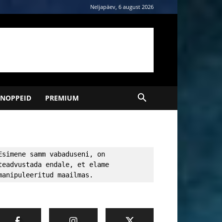
Neljapäev, 6 august 2026
NOPPEID
PREMIUM
Esimene samm vabaduseni, on 
teadvustada endale, et elame 
manipuleeritud maailmas.