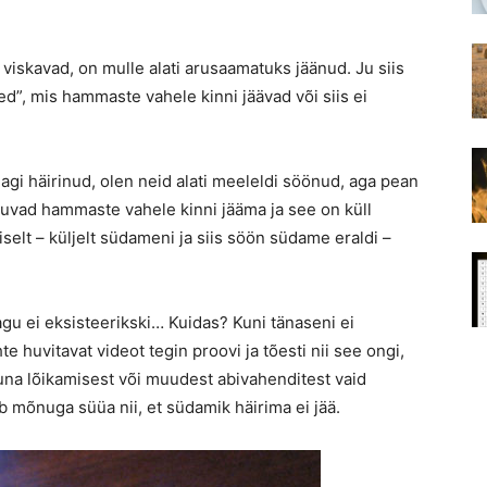
skavad, on mulle alati arusaamatuks jäänud. Ju siis
”, mis hammaste vahele kinni jäävad või siis ei
i häirinud, olen neid alati meeleldi söönud, aga pean
ipuvad hammaste vahele kinni jääma ja see on küll
iselt – küljelt südameni ja siis söön südame eraldi –
agu ei eksisteerikski… Kuidas? Kuni tänaseni ei
 huvitavat videot tegin proovi ja tõesti nii see ongi,
õuna lõikamisest või muudest abivahenditest vaid
 mõnuga süüa nii, et südamik häirima ei jää.