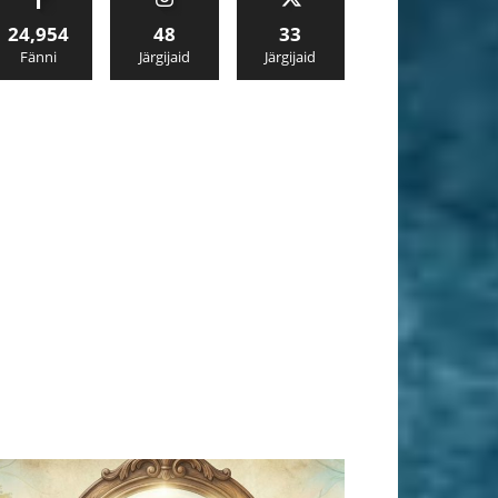
24,954
48
33
Fänni
Järgijaid
Järgijaid