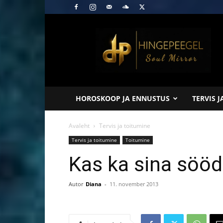
Hingepeegel
HOROSKOOP JA ENNUSTUS
TERVIS 
Avaleht
Tervis ja toitumine
Tervis ja toitumine
Toitumine
Kas ka sina sööd
Autor
Diana
-
11. november 2013