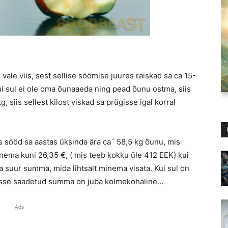
ale viis, sest sellise söömise juures raiskad sa ca 15-
ui sul ei ole oma õunaaeda ning pead õunu ostma, siis
g, siis sellest kilost viskad sa prügisse igal korral
is sööd sa aastas üksinda ära ca´ 58,5 kg õunu, mis
inema kuni 26,35 €, ( mis teeb kokku üle 412 EEK) kui
a suur summa, mida lihtsalt minema visata. Kui sul on
gisse saadetud summa on juba kolmekohaline…
Ads