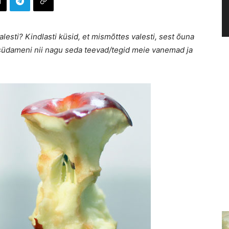
esti? Kindlasti küsid, et mismõttes valesti, sest õuna
lt südameni nii nagu seda teevad/tegid meie vanemad ja