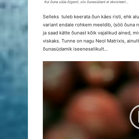
Kui õuna süüa õigesti, siis õunasüdant ei eksisteeri…
Selleks tuleb keerata õun käes risti, ehk a
variant endale rohkem meeldib, (söö õuna na
ja saad kätte õunast kõik vajalikud ained, m
viskaks. Tunne on nagu Neol Matrixis, ainult,
õunasüdamik iseeneselikult…
Video
Player