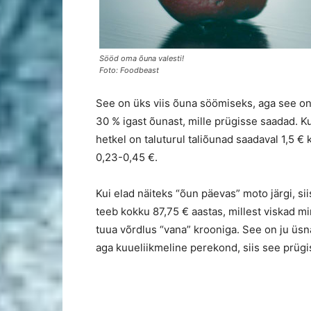
Sööd oma õuna valesti!
Foto: Foodbeast
See on üks viis õuna söömiseks, aga see on v
30 % igast õunast, mille prügisse saadad. K
hetkel on taluturul taliõunad saadaval 1,5 € k
0,23-0,45 €.
Kui elad näiteks “õun päevas” moto järgi, si
teeb kokku 87,75 € aastas, millest viskad m
tuua võrdlus “vana” krooniga. See on ju üsn
aga kuueliikmeline perekond, siis see prü