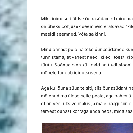
Miks inimesed üldse õunasüdamed minema vi
on üheks põhjusek seemneid eraldavad “kiled
meeldi seemned. Võta sa kinni.
Mind ennast pole näiteks õunasüdamed kunag
tunnistama, et vahest need “kiled” tõesti k
tüütu. Söönud olen küll neid nn traditsioonil
mõnele tundub idiootsusena.
Aga kui õuna süüa teisiti, siis õunasüdant n
mõlenud ma üldse selle peale, aga nähes ühte
et on veel üks võimalus ja ma ei räägi siin 
tervest õunast korraga enda peos, mida saab