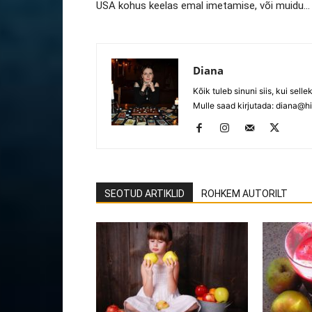
USA kohus keelas emal imetamise, või muidu…
Diana
Kõik tuleb sinuni siis, kui selle
Mulle saad kirjutada:
diana@hi
SEOTUD ARTIKLID
ROHKEM AUTORILT