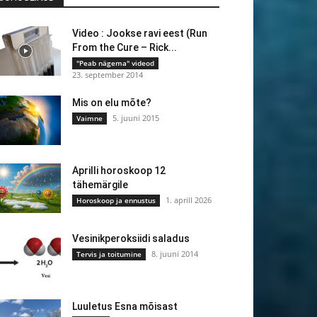
Video : Jookse ravi eest (Run
From the Cure – Rick...
"Peab nägema" videod
23. september 2014
Mis on elu mõte?
5. juuni 2015
Vaimne
Aprilli horoskoop 12
tähemärgile
1. aprill 2026
Horoskoop ja ennustus
Vesinikperoksiidi saladus
8. juuni 2014
Tervis ja toitumine
Luuletus Esna mõisast