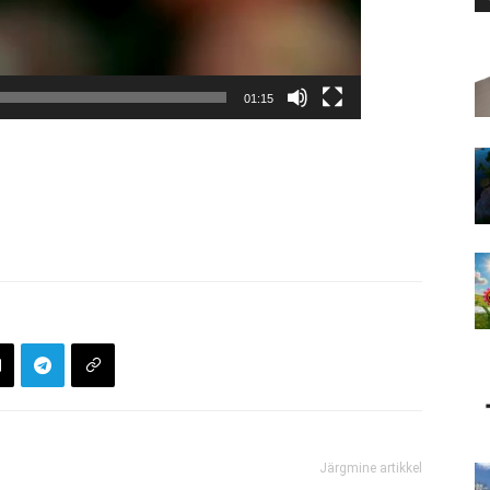
01:15
Järgmine artikkel