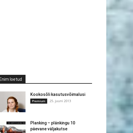
Enim loetud
Kookosõli kasutusvõimalusi
25. juuni 2013
Premium
Planking – plänkingu 10
päevane väljakutse