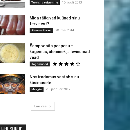
15. juuli 2013
Tervis ja toitumine
Mida räägivad küüned sinu
tervisest?
20. mai 2014
Alternatiivravi
Šampoonita peapesu –
kogemus, üleminek ja levinumad
vead
Kogemused
Nostradamus vastab sinu
küsimusele
20. jaanuar 2017
Maagia
Lae veel
JUHUSLIKUD