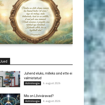
Uued
Juhend eluks, milleks sind ette ei
valmistatud
6. august 2026
Astroloogia
Mis on Lõviväravad?
4. august 2026
Astroloogia