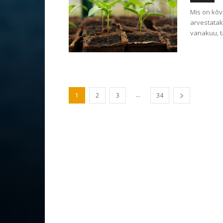
Mis on kõv
arvestatak
vanakuu, tä
...
1
2
3
34