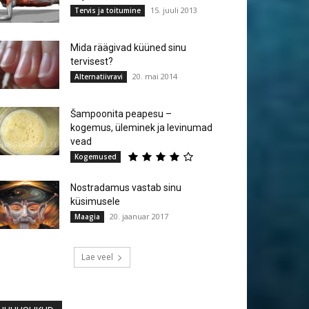
15. juuli 2013
Tervis ja toitumine
Mida räägivad küüned sinu
tervisest?
20. mai 2014
Alternatiivravi
Šampoonita peapesu –
kogemus, üleminek ja levinumad
vead
Kogemused
Nostradamus vastab sinu
küsimusele
20. jaanuar 2017
Maagia
Lae veel