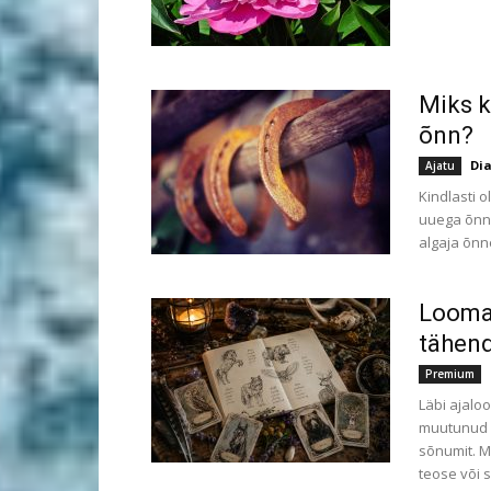
Miks k
õnn?
Di
Ajatu
Kindlasti o
uuega õnne
algaja õnn
Looma
tähend
Premium
Läbi ajalo
muutunud n
sõnumit. M
teose või 