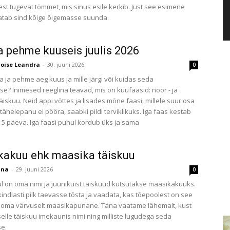
st tugevat tõmmet, mis sinus esile kerkib. Just see esimene
hatab sind kõige õigemasse suunda.
a pehme kuuseis juulis 2026
loise Leandra
-
30. juuni 2026
0
a ja pehme aeg kuus ja mille järgi või kuidas seda
se? Inimesed reeglina teavad, mis on kuufaasid: noor - ja
äiskuu. Neid appi võttes ja lisades mõne faasi, millele suur osa
tähelepanu ei pööra, saabki pildi terviklikuks. Iga faas kestab
 päeva. Iga faasi puhul kordub üks ja sama
akuu ehk maasika täiskuu
ana
-
29. juuni 2026
0
uul on oma nimi ja juunikuist täiskuud kutsutakse maasikakuuks.
kindlasti pilk taevasse tõsta ja vaadata, kas tõepoolest on see
 oma värvuselt maasikapunane. Täna vaatame lähemalt, kust
selle täiskuu imekaunis nimi ning milliste lugudega seda
e.