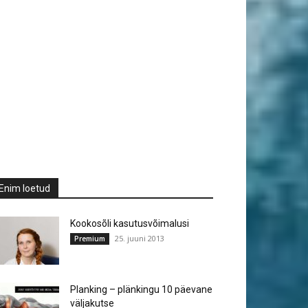
Enim loetud
Kookosõli kasutusvõimalusi
25. juuni 2013
Premium
Planking – plänkingu 10 päevane
väljakutse