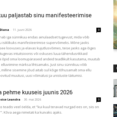
uu paljastab sinu manifesteerimise
Diana
-
11. juuni 2026
0
nab iga sünnikuu endas ainulaadset tugevust, mida võib
u isiklikuks manifesteerimise supervõimeks. Mõne jaoks
see loovuses ja elavas kujutlusvõimes, teise jaoks aga õiges
 tugevas intuitsioonis või oskuses luua tähendusrikkaid
ui õpid oma loomupäraseid andeid teadlikult kasutama, muutub
 elluviimine märksa lihtsamaks. Just sinu sünnikuu võib
, milline sisemine jõud aitab sul kõige tõhusamalt oma ellu
vitud muutusi, uusi võimalusi ja unistuste täitumisi.
a pehme kuuseis juunis 2026
loise Leandra
-
30. mai 2026
0
 teadis veel öelda, et "kui kuul teravad nurgad ees on, siis on
". Kõva aega nimetati ka kuivaks ajaks.