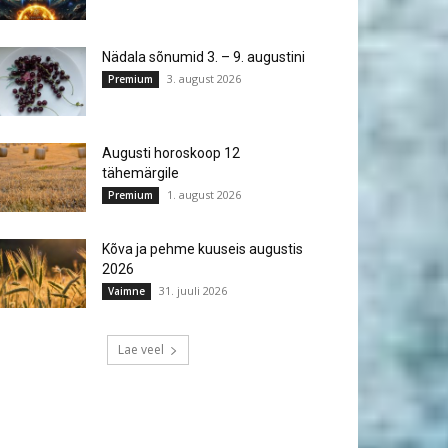
Nädala sõnumid 3. – 9. augustini
3. august 2026
Premium
Augusti horoskoop 12
tähemärgile
1. august 2026
Premium
Kõva ja pehme kuuseis augustis
2026
31. juuli 2026
Vaimne
Lae veel