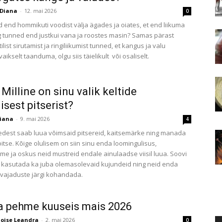
Diana
-
12. mai 2026
0
d end hommikuti voodist välja ägades ja oiates, et end liikuma
 tunned end justkui vana ja roostes masin? Samas pärast
ist sirutamist ja ringiliikumist tunned, et kangus ja valu
ikselt taanduma, olgu siis täielikult või osaliselt.
 Milline on sinu valik keltide
isest pitserist?
iana
-
9. mai 2026
4
edest saab luua võimsaid pitsereid, kaitsemärke ning manada
itse. Kõige olulisem on siin sinu enda loomingulisus,
ime ja oskus neid mustreid endale ainulaadse viisil luua. Soovi
d kasutada ka juba olemasolevaid kujundeid ning neid enda
 vajaduste järgi kohandada.
a pehme kuuseis mais 2026
loise Leandra
-
2. mai 2026
0