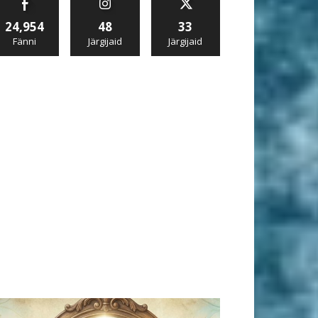
24,954
48
33
Fänni
Järgijaid
Järgijaid