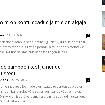
olm on kohtu seadus ja mis on algaja
ana
-
28. mai 2026
0
led tähele pannud seda, et tihtilugu on nii, kui alustad millegi
 proovimist, siis sul veab peaagu alati ja seda nimetatakse
eks. Kui tihti sa oma elus seda ise kogenud oled?
de sümboolikast ja nende
ustest
Diana
-
27. mai 2026
0
o on erinevatele loomadele omistatud tõlgendused pidevalt
ing eri kultuurides võib sama loom kanda väga erinevat
õnikord on isegi ühe looma kujutamine suutnud muuta kogu
sümboli tähendust.