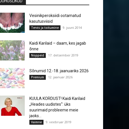
JUHUSLIKUD
Vesinikperoksiidi ootamatud
kasutusviisid
9. juuni 2014
Tervis ja toitumine
Kaidi Karilaid – daam, kes jagab
õnne
17. detsember 2019
Noppeid
Sõnumid 12.-18. jaanuariks 2026
12. jaanuar 2026
Premium
KUULA KORDUST! Kaidi Karilaid
„Heades uudistes“: üks
suurimaid probleeme meie
jaoks...
9. veebruar 2019
Vaimne