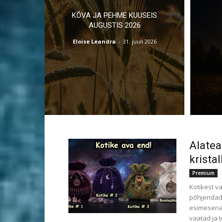
KÕVA JA PEHME KUUSEIS
AUGUSTIS 2026
Eloise Leandra
-
31. juuli 2026
Alatea
kristal
Premium
Kotikest v
põhjendada.
esimesena õ
vaatad ja 