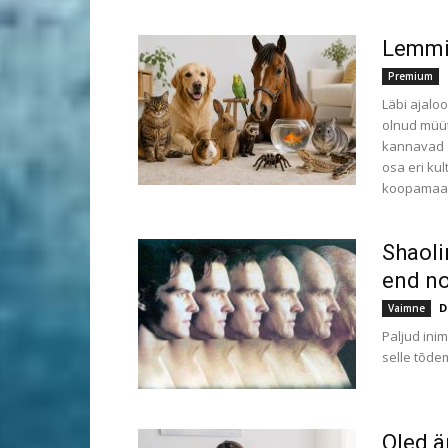
Lemmi
Premium
Läbi ajalo
olnud müüt
kannavad e
osa eri kul
koopamaali
Shaoli
end no
D
Vaimne
Paljud inim
selle tõde
Oled ä