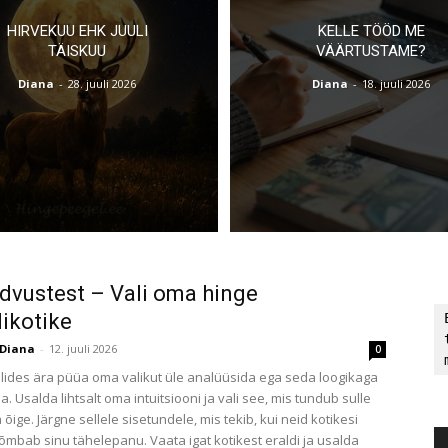
HIRVEKUU EHK JUULI
KELLE TÖÖD ME
TÄISKUU
VÄÄRTUSTAME?
Diana
-
28. juuli 2026
Diana
-
18. juuli 2026
dvustest – Vali oma hinge
likotike
Diana
-
12. juuli 2026
0
alides ära püüa oma valikut üle analüüsida ega seda loogikaga
 Usalda lihtsalt oma intuitsiooni ja vali see, mis tundub sulle
ige. Järgne sellele sisetundele, mis tekib, kui neid kotikesi
tõmbab sinu tähelepanu. Vaata igat kotikest eraldi ja usalda