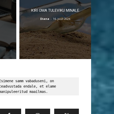
KIRI OMA TULEVIKU MINALE
Diana
-
16. juuli 2026
Esimene samm vabaduseni, on 
teadvustada endale, et elame 
manipuleeritud maailmas.