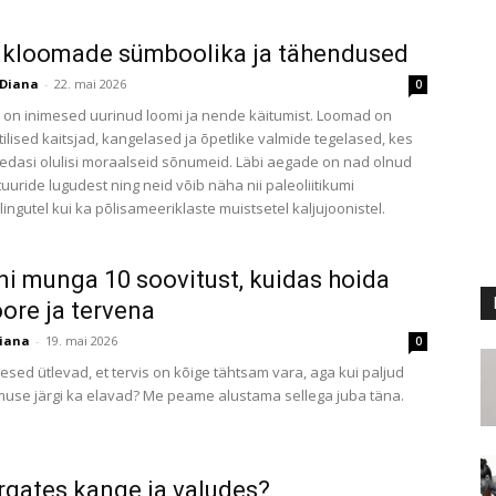
kloomade sümboolika ja tähendused
Diana
-
22. mai 2026
0
o on inimesed uurinud loomi ja nende käitumist. Loomad on
ilised kaitsjad, kangelased ja õpetlike valmide tegelased, kes
dasi olulisi moraalseid sõnumeid. Läbi aegade on nad olnud
tuuride lugudest ning neid võib näha nii paleoliitikumi
ngutel kui ka põlisameeriklaste muistsetel kaljujoonistel.
ni munga 10 soovitust, kuidas hoida
ore ja tervena
iana
-
19. mai 2026
0
esed ütlevad, et tervis on kõige tähtsam vara, aga kui paljud
muse järgi ka elavad? Me peame alustama sellega juba täna.
rgates kange ja valudes?