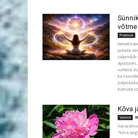
Sünnik
võtme
Premium
Nimelt kan
pidada sin
väljendub 
ajastuses,
suhteid. K
ka soovide
paljastada
kutsuda soo
Kõva j
E
Vaimne
Vanarahvas
"kõva aeg"