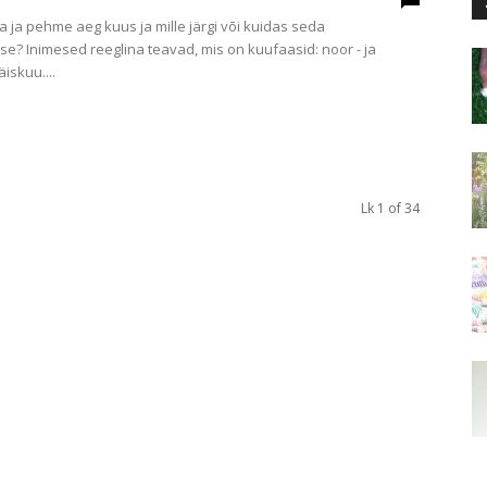
a ja pehme aeg kuus ja mille järgi või kuidas seda
se? Inimesed reeglina teavad, mis on kuufaasid: noor - ja
iskuu....
Lk 1 of 34