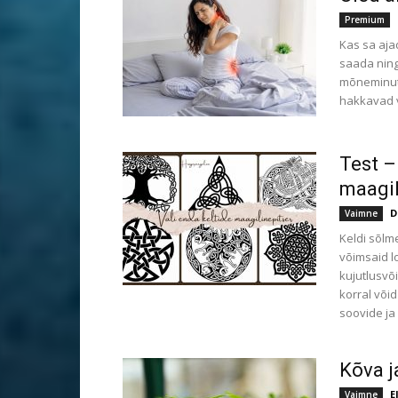
Premium
Kas sa aja
saada ning
mõneminutil
hakkavad va
Test –
maagil
D
Vaimne
Keldi sõlm
võimsaid lo
kujutlusvõ
korral või
soovide ja
Kõva j
E
Vaimne