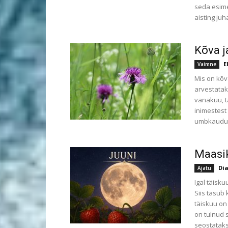
seda esime
aisting ju
Kõva j
E
Vaimne
Mis on kõv
arvestatak
vanakuu, t
inimestest 
umbkaudu 5
Maasik
Di
Ajatu
Igal täisk
Siis tasub 
täiskuu on
on tulnud 
seostataks