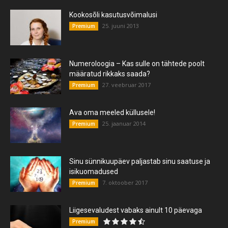
Kookosõli kasutusvõimalusi
25. juuni 2013
Premium
Numeroloogia – Kas sulle on tähtede poolt
määratud rikkaks saada?
27. veebruar 2017
Premium
Ava oma meeled küllusele!
25. jaanuar 2014
Premium
Sinu sünnikuupäev paljastab sinu saatuse ja
isikuomadused
7. oktoober 2017
Premium
Liigesevaludest vabaks ainult 10 päevaga
Premium