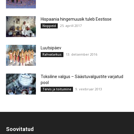
Hispaania hingemuusik tuleb Eestisse
25. aprill 2017
Noppeid
Luutsipäev
13. detsember 2016
Rahvatarkus
Toksiline valgus – Säästuvalgustite varjatud
pool
9. veebruar 2013
Tervis ja toitumine
Soovitatud