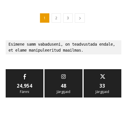
1
2
3
Esimene samm vabaduseni, on teadvustada endale, 
et elame manipuleeritud maailmas.
24,954
48
33
Fänni
Järgijaid
Järgijaid