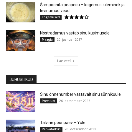
Šampoonita peapesu – kogemus, üleminek ja
levinumad vead
Kogemused
Nostradamus vastab sinu küsimusele
20. jaanuar 2017
Maagia
Lae veel
JUHUSLIKUD
Sinu õnnenumber vastavalt sinu sünnikuule
26. detsember 2025
Premium
Talvine pööripäev – Yule
20. detsember 2018
Rahvatarkus