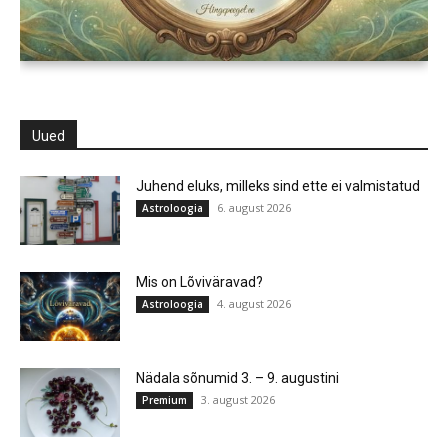
Uued
Juhend eluks, milleks sind ette ei valmistatud
6. august 2026
Astroloogia
Mis on Lõviväravad?
4. august 2026
Astroloogia
Nädala sõnumid 3. – 9. augustini
3. august 2026
Premium