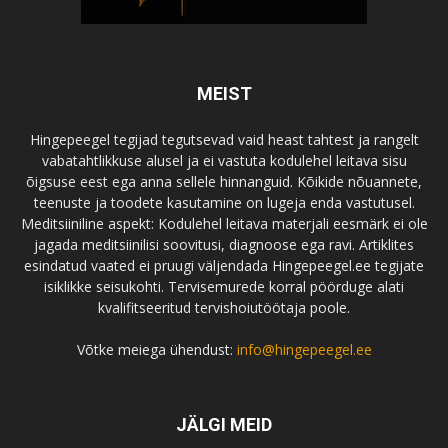
MEIST
Hingepeegel tegijad tegutsevad vaid heast tahtest ja rangelt
vabatahtlikkuse alusel ja ei vastuta kodulehel leitava sisu
õigsuse eest ega anna sellele hinnanguid. Kõikide nõuannete,
teenuste ja toodete kasutamine on lugeja enda vastutusel.
Meditsiiniline aspekt: Kodulehel leitava materjali eesmärk ei ole
jagada meditsiinilisi soovitusi, diagnoose ega ravi. Artiklites
esindatud vaated ei pruugi väljendada Hingepeegel.ee tegijate
isiklikke seisukohti. Tervisemurede korral pöörduge alati
kvalifitseeritud tervishoiutöötaja poole.
Võtke meiega ühendust:
info@hingepeegel.ee
JÄLGI MEID