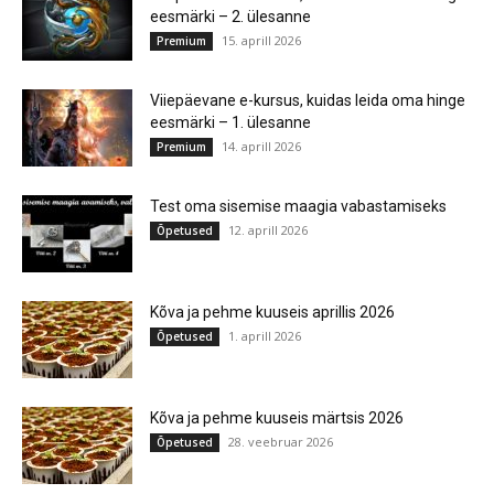
eesmärki – 2. ülesanne
15. aprill 2026
Premium
Viiepäevane e-kursus, kuidas leida oma hinge
eesmärki – 1. ülesanne
14. aprill 2026
Premium
Test oma sisemise maagia vabastamiseks
12. aprill 2026
Õpetused
Kõva ja pehme kuuseis aprillis 2026
1. aprill 2026
Õpetused
Kõva ja pehme kuuseis märtsis 2026
28. veebruar 2026
Õpetused