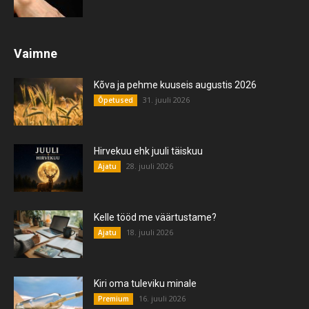
Vaimne
Kõva ja pehme kuuseis augustis 2026
31. juuli 2026
Õpetused
Hirvekuu ehk juuli täiskuu
28. juuli 2026
Ajatu
Kelle tööd me väärtustame?
18. juuli 2026
Ajatu
Kiri oma tuleviku minale
16. juuli 2026
Premium