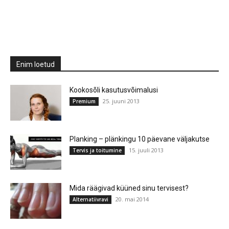
Enim loetud
Kookosõli kasutusvõimalusi
25. juuni 2013
Premium
Planking – plänkingu 10 päevane väljakutse
15. juuli 2013
Tervis ja toitumine
Mida räägivad küüned sinu tervisest?
20. mai 2014
Alternatiivravi