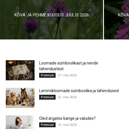
KÕVA JA PEHME KUUSEIS JUULIS 2026
KÕVA
Loomade sümboolikast ja nende
tähendustest
27. mai 2026
Premium
Lemmikloomade sümboolika ja tähendused
22. mai 2026
Premium
Oled ärgates kange ja valudes?
12. mai 2026
Premium