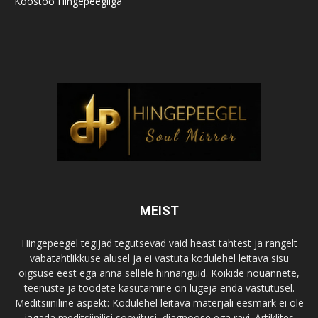
Koostöö Hingepeegliga
MEIST
Hingepeegel tegijad tegutsevad vaid heast tahtest ja rangelt
vabatahtlikkuse alusel ja ei vastuta kodulehel leitava sisu
õigsuse eest ega anna sellele hinnanguid. Kõikide nõuannete,
teenuste ja toodete kasutamine on lugeja enda vastutusel.
Meditsiiniline aspekt: Kodulehel leitava materjali eesmärk ei ole
jagada meditsiinilisi soovitusi, diagnoose ega ravi. Artiklites