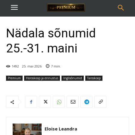
Nädala sõnumid
25.-31. maini
1492
25. mai 2026
7
min.
Premium
Horoskoop ja ennustus
Inglisõnumid
Taroskoop
Eloise Leandra