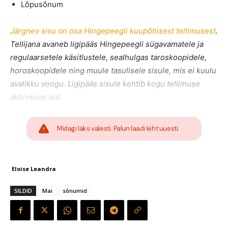
Lõpusõnum
Järgnev sisu on osa Hingepeegli kuupõhisest tellimusest
.
Tellijana avaneb ligipääs Hingepeegli sügavamatele ja
regulaarsetele käsitlustele, sealhulgas taroskoopidele,
horoskoopidele ning muule tasulisele sisule, mis ei kuulu
avalikku voogu. Ligipääs sisule kehtib kogu tellimuse
aktiivsuse ajal.
Midagi läks valesti. Palun laadi leht uuesti.
Eloise Leandra
SILDID
Mai
sõnumid