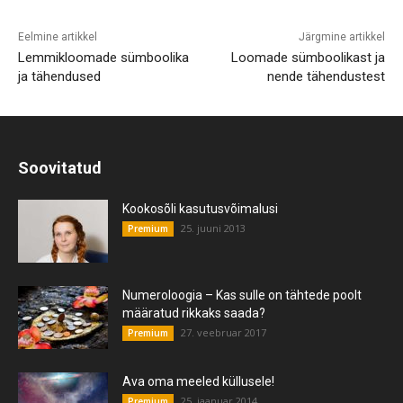
Eelmine artikkel
Järgmine artikkel
Lemmikloomade sümboolika
Loomade sümboolikast ja
ja tähendused
nende tähendustest
Soovitatud
Kookosõli kasutusvõimalusi
25. juuni 2013
Premium
Numeroloogia – Kas sulle on tähtede poolt
määratud rikkaks saada?
27. veebruar 2017
Premium
Ava oma meeled küllusele!
25. jaanuar 2014
Premium