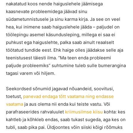
nakatatud koos nende haiguslehele jäämisega
kaasnevate probleemidega jäävad sinu
südametunnistusele ja sinu karma kirja. Ja see on veel
hea, kui inimene saab haiguslehele jääda – paljudel on
töölepingu asemel käsundusleping, millega ei saa ei
puhkust ega haiguslehte, palka saab ainult reaalselt
töötatud tundide eest. Ehk haige olles jäädakse selle aja
teenistusest täiesti ilma. “Ma teen enda probleemi
paljude probleemiks” suhtumine tuleb sulle bumerangina
tagasi varem või hiljem.
Seekordsed sõnumid jagavad nõuandeid, soovitusi,
toetust,
panevad endaga tõtt vaatama ning endasse
vaatama
ja aus olema nii enda kui teiste vastu. Või
parafraseerides rahvaluulet
kriimusilmse kiisu
kohta: kes
kahtleb ja kõhkleb endas, saab tukast sugeda, aga kes on
tubli, saab pika pai. Üldjoontes võin siiski kõigi rõõmuks