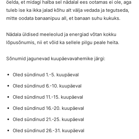
öelda, et midagi halba sel nädalal ees ootamas ei ole, aga
tuleb ise ka ikka jalad kõhu alt välja vedada ja tegutseda,
mitte oodata banaanipuu all, et banaan suhu kukuks.
Nädala üldised meeleolud ja energiad võtan kokku
lõpusõnumis, nii et võid ka sellele pilgu peale heita.
Sõnumid jagunevad kuupäevavahemike järgi:
Oled sündinud 1.-5. kuupäeval
Oled sündinud 6.-10. kuupäeval
Oled sündinud 11.-15. kuupäeval
Oled sündinud 16.-20. kuupäeval
Oled sündinud 21.-25. kuupäeval
Oled sündinud 26.-31. kuupäeval