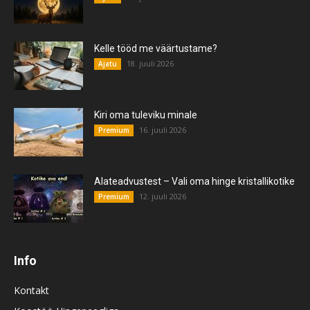
Kelle tööd me väärtustame?
18. juuli 2026
Ajatu
Kiri oma tuleviku minale
16. juuli 2026
Premium
Alateadvustest – Vali oma hinge kristallikotike
12. juuli 2026
Premium
Info
Kontakt