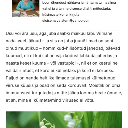
Loon ühendust nähtava ja nähtamatu maailma
vahel ja aitan neid seoseid lahti mõtestada.
küsimuste korral kirjuta:
eloisemaya.stern@yahoo.com
Usu või ära usu, aga juba saabki maikuu läbi. Viimane
nädal veel jäänud – ja siis on juba juuni! Ilmad on seni
olnud muutlikud – hommikud-hilisõhtud jahedad, päevad
kuumad, nii et kui sul on vaja kodust lahkuda jahedas ja
naasta keset kuuma – või vastupidi -, nii et on keeruline
valida riietust, et kord ei külmetaks ja kord ei kõrbeks.
Paljud on nende heitlike ilmade tulemusel külmetunud,
viiruse küüsis ja osad on seda korduvalt. Mõistlik on oma
immuunsust turgutada ja mitte jääda lootma heale õnnele,
et ah, mina ei külmeta/mind viirused ei võta.