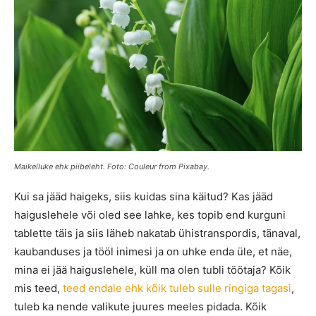
Maikelluke ehk piibeleht. Foto: Couleur from Pixabay.
Kui sa jääd haigeks, siis kuidas sina käitud? Kas jääd
haiguslehele või oled see lahke, kes topib end kurguni
tablette täis ja siis läheb nakatab ühistranspordis, tänaval,
kaubanduses ja tööl inimesi ja on uhke enda üle, et näe,
mina ei jää haiguslehele, küll ma olen tubli töötaja? Kõik
mis teed,
teed endale ehk kõik tuleb sulle ringiga tagasi
,
tuleb ka nende valikute juures meeles pidada. Kõik