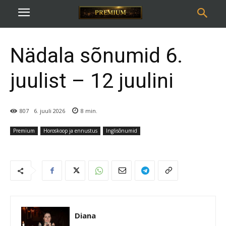
Nädala sõnumid 6.
juulist – 12 juulini
807
6. juuli 2026
8
min.
Premium
Horoskoop ja ennustus
Inglisõnumid
Diana