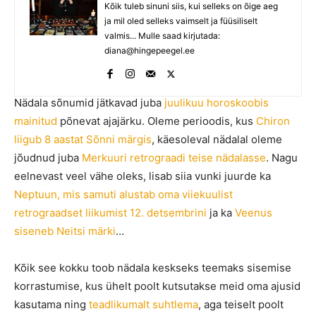
Kõik tuleb sinuni siis, kui selleks on õige aeg
ja mil oled selleks vaimselt ja füüsiliselt
valmis... Mulle saad kirjutada:
diana@hingepeegel.ee
Nädala sõnumid jätkavad juba
juulikuu horoskoobis
mainitud
põnevat ajajärku. Oleme perioodis, kus
Chiron
liigub 8 aastat Sõnni märgis
, käesoleval nädalal oleme
jõudnud juba
Merkuuri retrograadi teise nädalasse
. Nagu
eelnevast veel vähe oleks, lisab siia vunki juurde ka
Neptuun, mis samuti alustab oma viiekuulist
retrograadset liikumist 12. detsembrini
ja ka
Veenus
siseneb Neitsi märki
…
Kõik see kokku toob nädala keskseks teemaks sisemise
korrastumise, kus ühelt poolt kutsutakse meid oma ajusid
kasutama ning
teadlikumalt suhtlema
, aga teiselt poolt