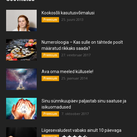
Kookosõli kasutusvõimalusi
25. juuni 2013
Premium
Numeroloogia – Kas sulle on tähtede poolt
määratud rikkaks saada?
27. veebruar 2017
Premium
Ava oma meeled küllusele!
25. jaanuar 2014
Premium
Sinu sünnikuupäev paljastab sinu saatuse ja
isikuomadused
7. oktoober 2017
Premium
Liigesevaludest vabaks ainult 10 päevaga
Premium