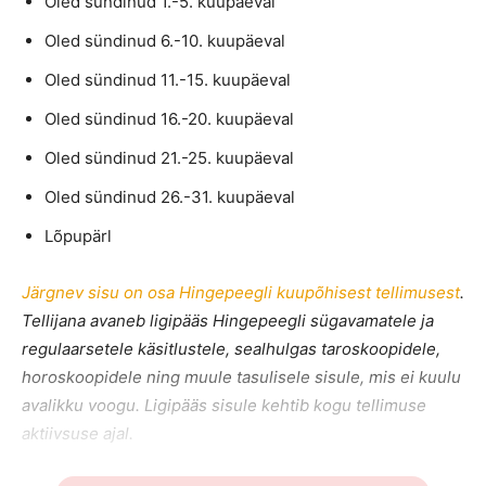
Oled sündinud 1.-5. kuupäeval
Oled sündinud 6.-10. kuupäeval
Oled sündinud 11.-15. kuupäeval
Oled sündinud 16.-20. kuupäeval
Oled sündinud 21.-25. kuupäeval
Oled sündinud 26.-31. kuupäeval
Lõpupärl
Järgnev sisu on osa Hingepeegli kuupõhisest tellimusest
.
Tellijana avaneb ligipääs Hingepeegli sügavamatele ja
regulaarsetele käsitlustele, sealhulgas taroskoopidele,
horoskoopidele ning muule tasulisele sisule, mis ei kuulu
avalikku voogu. Ligipääs sisule kehtib kogu tellimuse
aktiivsuse ajal.