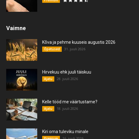
Vaimne
Kõva ja pehme kuuseis augustis 2026
31. juuli 2026
Õpetused
Hirvekuu ehk juuli täiskuu
28. juuli 2026
Ajatu
Kelle tööd me väärtustame?
18. juuli 2026
Ajatu
Kiri oma tuleviku minale
16. juuli 2026
Premium