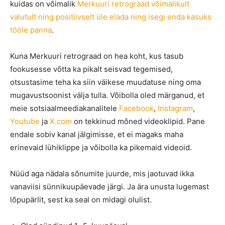
kuidas on võimalik
Merkuuri retrograad võimalikult
valutult ning positiivselt üle elada ning isegi enda kasuks
tööle panna
.
Kuna Merkuuri retrograad on hea koht, kus tasub
fookusesse võtta ka pikalt seisvad tegemised,
otsustasime teha ka siin väikese muudatuse ning oma
mugavustsoonist välja tulla. Võibolla oled märganud, et
meie sotsiaalmeediakanalitele
Facebook
,
Instagram
,
Youtube
ja
X.com
on tekkinud mõned videoklipid. Pane
endale sobiv kanal jälgimisse, et ei magaks maha
erinevaid lühiklippe ja võibolla ka pikemaid videoid.
Nüüd aga nädala sõnumite juurde, mis jaotuvad ikka
vanaviisi sünnikuupäevade järgi. Ja ära unusta lugemast
lõpupärlit, sest ka seal on midagi olulist.