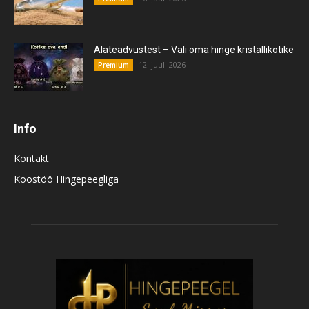
Alateadvustest – Vali oma hinge kristallikotike
12. juuli 2026
Premium
Info
Kontakt
Koostöö Hingepeegliga