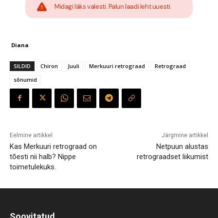
Midagi läks valesti. Palun laadi leht uuesti.
Diana
SILDID
Chiron
Juuli
Merkuuri retrograad
Retrograad
sõnumid
Eelmine artikkel
Järgmine artikkel
Kas Merkuuri retrograad on
Netpuun alustas
tõesti nii halb? Nippe
retrograadset liikumist
toimetulekuks.
Soovitatud