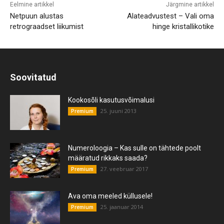
Eelmine artikkel
Järgmine artikkel
Netpuun alustas
Alateadvustest – Vali oma
retrograadset liikumist
hinge kristallikotike
Soovitatud
Kookosõli kasutusvõimalusi
25. juuni 2013
Premium
Numeroloogia – Kas sulle on tähtede poolt
määratud rikkaks saada?
27. veebruar 2017
Premium
Ava oma meeled küllusele!
25. jaanuar 2014
Premium