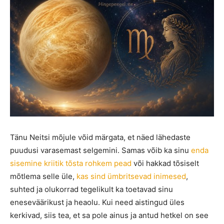
Tänu Neitsi mõjule võid märgata, et näed lähedaste
puudusi varasemast selgemini. Samas võib ka sinu
enda
sisemine kriitik tõsta rohkem pead
või hakkad tõsiselt
mõtlema selle üle,
kas sind ümbritsevad inimesed
,
suhted ja olukorrad tegelikult ka toetavad sinu
eneseväärikust ja heaolu. Kui need aistingud üles
kerkivad, siis tea, et sa pole ainus ja antud hetkel on see