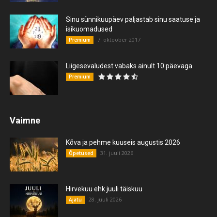
Sinu sünnikuupäev paljastab sinu saatuse ja
isikuomadused
7. oktoober 2017
Premium
Liigesevaludest vabaks ainult 10 päevaga
Premium
Vaimne
Kõva ja pehme kuuseis augustis 2026
31. juuli 2026
Õpetused
Hirvekuu ehk juuli täiskuu
28. juuli 2026
Ajatu