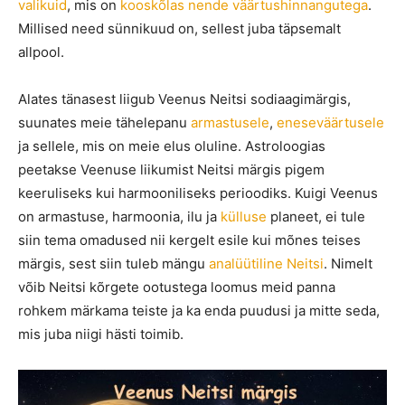
valikuid
, mis on
kooskõlas nende väärtushinnangutega
.
Millised need sünnikuud on, sellest juba täpsemalt
allpool.
Alates tänasest liigub Veenus Neitsi sodiaagimärgis,
suunates meie tähelepanu
armastusele
,
eneseväärtusele
ja sellele, mis on meie elus oluline. Astroloogias
peetakse Veenuse liikumist Neitsi märgis pigem
keeruliseks kui harmooniliseks perioodiks. Kuigi Veenus
on armastuse, harmoonia, ilu ja
külluse
planeet, ei tule
siin tema omadused nii kergelt esile kui mõnes teises
märgis, sest siin tuleb mängu
analüütiline Neitsi
. Nimelt
võib Neitsi kõrgete ootustega loomus meid panna
rohkem märkama teiste ja ka enda puudusi ja mitte seda,
mis juba niigi hästi toimib.