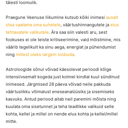
täiesti loomulik.
Praegune Veenuse liikumine kutsub kõiki inimesi
ausalt
otsa vaatama oma suhetele
, väärtushinnangutele ja
elus
tehtavatele valikutele
. Ära saa siin valesti aru, sest
fookuses ei ole teiste kritiseerimine, vaid mõistmine, mis
väärib tegelikult ka sinu aega, energiat ja pühendumist
ning
millest oleks targem loobuda
.
Astroloogide sõnul võivad käesolevat perioodi kõige
intensiivsemalt kogeda just kolmel kindlal kuul sündinud
inimesed. Järgmised 28 päeva võivad neile pakkuda
väärtuslikku võimalust eneseanalüüsiks ja sisemiseks
kasvuks. Antud periood aitab neil paremini mõista ning
kuulata oma sisetunnet ja teha teadlikke valikuid selle
kohta, kellel ja millel on nende elus kohta ja kellel/millel
mitte.