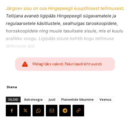
Järgnev sisu on osa Hingepeegli kuupõhisest tellimusest
.
Tellijana avaneb ligipääs Hingepeegli sügavamatele ja
regulaarsetele käsitlustele, sealhulgas taroskoopidele,
horoskoopidele ning muule tasulisele sisule, mis ei kuulu
avalikku voogu. Ligipääs sisule kehtib kogu tellimuse
aktiivsuse ajal.
Midagi läks valesti. Palun laadi leht uuesti.
Diana
SILDID
Astroloogia
Juuli
Planeetide liikumine
Veenus