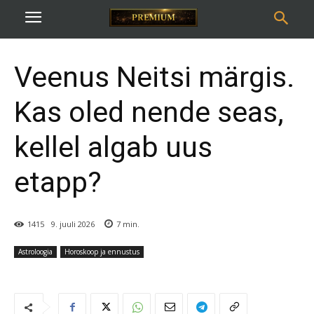
Veenus Neitsi märgis.
Kas oled nende seas,
kellel algab uus
etapp?
1415
9. juuli 2026
7
min.
Astroloogia
Horoskoop ja ennustus