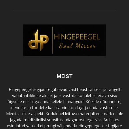
MEIST
Hingepeegel tegijad tegutsevad vaid heast tahtest ja rangelt
vabatahtlikkuse alusel ja ei vastuta kodulehel leitava sisu
õigsuse eest ega anna sellele hinnanguid. Kõikide nõuannete,
teenuste ja toodete kasutamine on lugeja enda vastutusel.
Meditsiiniline aspekt: Kodulehel leitava materjali eesmärk ei ole
jagada meditsiinilisi soovitusi, diagnoose ega ravi. Artiklites
esindatud vaated ei pruugi väljendada Hingepeegel.ee tegijate