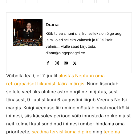
Diana
Kõik tuleb sinuni siis, kui selleks on õige aeg
ja mil oled selleks vaimselt ja füüsiliselt
valmis... Mulle saad kirjutada:
diana@hingepeegel.ee
Võibolla tead, et 7. juulil
alustas Neptuun oma
retrograadset liikumist Jäära märgis
. Nüüd lisandub
sellele veel üks oluline astroloogiline mõjutus, sest
tänasest, 9. juulist kuni 6. augustini liigub Veenus Neitsi
märgis. Kuigi Veenuse liikumine mõjutab omal moel kõiki
inimesi, siis käesolev periood võib innustada rohkem just
neil kolmel kuul sündinud inimesi ümber hindama oma
prioriteete,
seadma tervislikumaid piire
ning
tegema