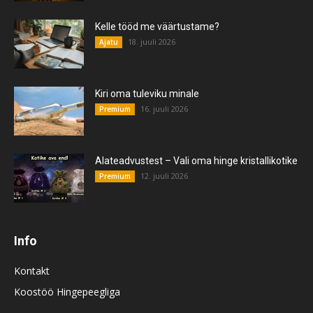
Kelle tööd me väärtustame?
18. juuli 2026
Ajatu
Kiri oma tuleviku minale
16. juuli 2026
Premium
Alateadvustest – Vali oma hinge kristallikotike
12. juuli 2026
Premium
Info
Kontakt
Koostöö Hingepeegliga