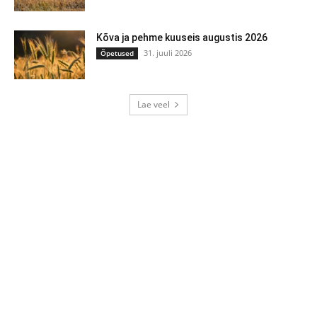
Kõva ja pehme kuuseis augustis 2026
31. juuli 2026
Õpetused
Lae veel