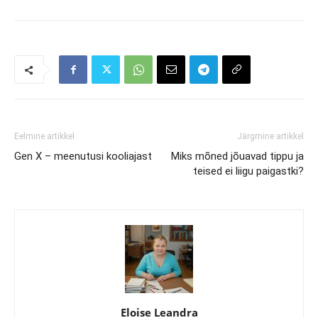
Eelmine artikkel
Järgmine artikkel
Gen X – meenutusi kooliajast
Miks mõned jõuavad tippu ja
teised ei liigu paigastki?
Eloise Leandra