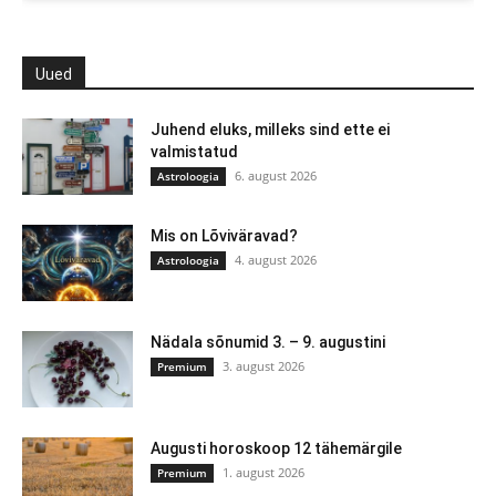
Uued
Juhend eluks, milleks sind ette ei
valmistatud
6. august 2026
Astroloogia
Mis on Lõviväravad?
4. august 2026
Astroloogia
Nädala sõnumid 3. – 9. augustini
3. august 2026
Premium
Augusti horoskoop 12 tähemärgile
1. august 2026
Premium