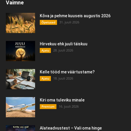
Vaimne
Kõva ja pehme kuuseis augustis 2026
31. juuli 2026
Õpetused
Hirvekuu ehk juuli täiskuu
28. juuli 2026
Ajatu
Kelle tööd me väärtustame?
18. juuli 2026
Ajatu
Kiri oma tuleviku minale
16. juuli 2026
Premium
Alateadvustest – Vali oma hinge