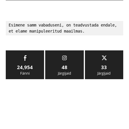
Esimene samm vabaduseni, on teadvustada endale, 
et elame manipuleeritud maailmas.
24,954
48
33
Fänni
Järgijaid
Järgijaid