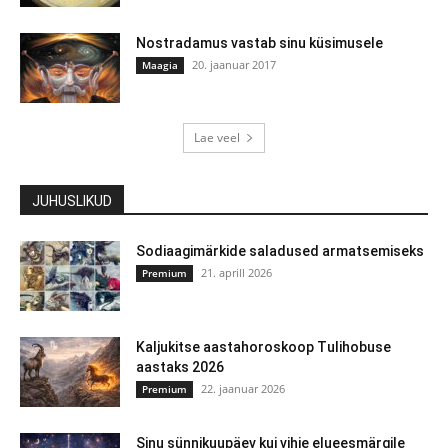
Nostradamus vastab sinu küsimusele
20. jaanuar 2017
Maagia
Lae veel
JUHUSLIKUD
Sodiaagimärkide saladused armatsemiseks
21. aprill 2026
Premium
Kaljukitse aastahoroskoop Tulihobuse
aastaks 2026
22. jaanuar 2026
Premium
Sinu sünnikuupäev kui vihje elueesmärgile