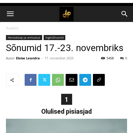
Avaleht
Horoskoop ja ennustus
Inglisõnumid
Sõnumid 17.-23. novembriks
Autor
Eloise Leandra
-
17. november 2025
5458
0
1
Olulised pisiasjad