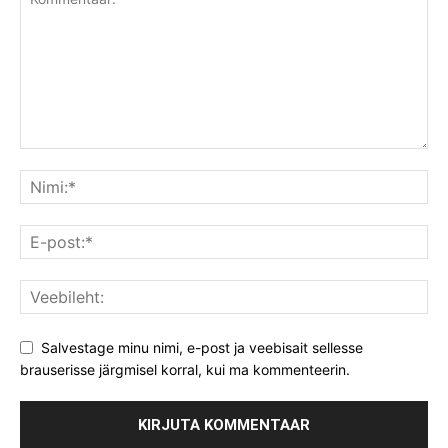
Salvestage minu nimi, e-post ja veebisait sellesse
brauserisse järgmisel korral, kui ma kommenteerin.