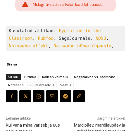
Midagi läks valesti. Palun laadi leht uuesti.
Kasutatud allikad: 
Pygmalion in the 
Classroom
, 
PubMed
, SageJournals, 
NDSU
, 
Notseebo effekt
, 
Notseebo hüperalgeesia
,
Diana
SILDID
Hirmud
Kõik on võimalik
Negataiivne vs. positiivne
Notseebo
Puudusteadvus
Saatus
Eelmine artikkel
Järgmine artikkel
Kui vana mina variseb ja uus
Mardipäev, mardilaupäev ja