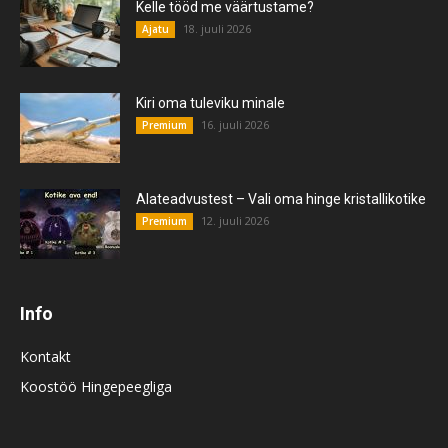
Kelle tööd me väärtustame?
18. juuli 2026
Ajatu
Kiri oma tuleviku minale
16. juuli 2026
Premium
Alateadvustest – Vali oma hinge kristallikotike
12. juuli 2026
Premium
Info
Kontakt
Koostöö Hingepeegliga