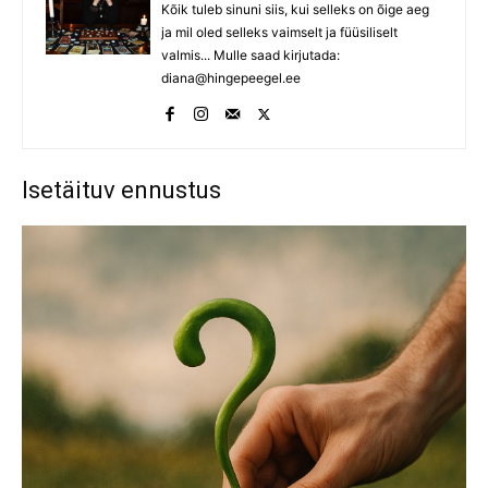
Kõik tuleb sinuni siis, kui selleks on õige aeg
ja mil oled selleks vaimselt ja füüsiliselt
valmis... Mulle saad kirjutada:
diana@hingepeegel.ee
Isetäituv ennustus