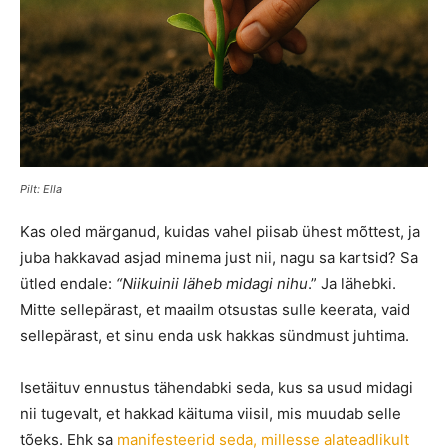
Pilt: Ella
Kas oled märganud, kuidas vahel piisab ühest mõttest, ja
juba hakkavad asjad minema just nii, nagu sa kartsid? Sa
ütled endale:
“Niikuinii läheb midagi nihu
.” Ja lähebki.
Mitte sellepärast, et maailm otsustas sulle keerata, vaid
sellepärast, et sinu enda usk hakkas sündmust juhtima.
Isetäituv ennustus tähendabki seda, kus sa usud midagi
nii tugevalt, et hakkad käituma viisil, mis muudab selle
tõeks. Ehk sa
manifesteerid seda, millesse alateadlikult