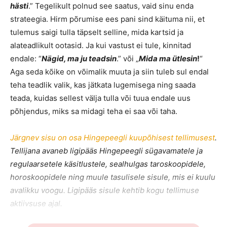
hästi
.” Tegelikult polnud see saatus, vaid sinu enda
strateegia. Hirm põrumise ees pani sind käituma nii, et
tulemus saigi tulla täpselt selline, mida kartsid ja
alateadlikult ootasid. Ja kui vastust ei tule, kinnitad
endale: “
Nägid, ma ju teadsin
.” või „
Mida ma ütlesin
!
“
Aga seda kõike on võimalik muuta ja siin tuleb sul endal
teha teadlik valik, kas jätkata lugemisega ning saada
teada, kuidas sellest välja tulla või tuua endale uus
põhjendus, miks sa midagi teha ei saa või taha.
Järgnev sisu on osa Hingepeegli kuupõhisest tellimusest
.
Tellijana avaneb ligipääs Hingepeegli sügavamatele ja
regulaarsetele käsitlustele, sealhulgas taroskoopidele,
horoskoopidele ning muule tasulisele sisule, mis ei kuulu
avalikku voogu. Ligipääs sisule kehtib kogu tellimuse
aktiivsuse ajal.