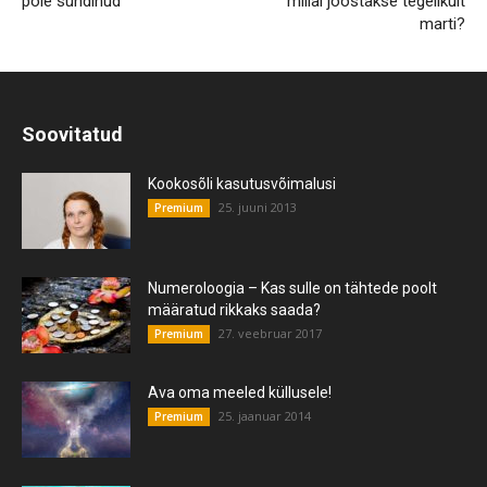
pole sündinud
millal joostakse tegelikult
marti?
Soovitatud
Kookosõli kasutusvõimalusi
25. juuni 2013
Premium
Numeroloogia – Kas sulle on tähtede poolt
määratud rikkaks saada?
27. veebruar 2017
Premium
Ava oma meeled küllusele!
25. jaanuar 2014
Premium