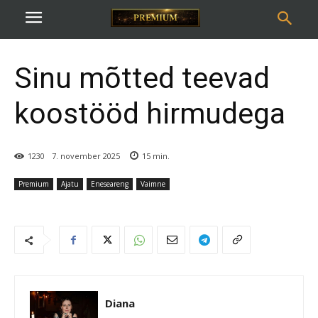
Sinu mõtted teevad
koostööd hirmudega
1230
7. november 2025
15
min.
Premium
Ajatu
Eneseareng
Vaimne
Diana