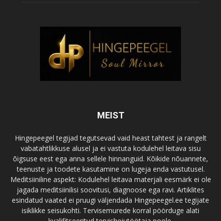
MEIST
Hingepeegel tegijad tegutsevad vaid heast tahtest ja rangelt
vabatahtlikkuse alusel ja ei vastuta kodulehel leitava sisu
õigsuse eest ega anna sellele hinnanguid. Kõikide nõuannete,
teenuste ja toodete kasutamine on lugeja enda vastutusel.
Meditsiiniline aspekt: Kodulehel leitava materjali eesmärk ei ole
jagada meditsiinilisi soovitusi, diagnoose ega ravi. Artiklites
esindatud vaated ei pruugi väljendada Hingepeegel.ee tegijate
isiklikke seisukohti. Tervisemurede korral pöörduge alati
kvalifitseeritud tervishoiutöötaja poole.