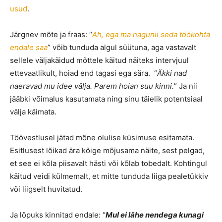
usud
.
Järgnev mõte ja fraas: “
Ah, ega ma nagunii seda töökohta
endale saa
” võib tunduda algul süütuna, aga vastavalt
sellele väljakäidud mõttele käitud näiteks intervjuul
ettevaatlikult, hoiad end tagasi ega sära. “
Äkki nad
naeravad mu idee välja. Parem hoian suu kinni.
” Ja nii
jääbki võimalus kasutamata ning sinu täielik potentsiaal
välja käimata.
Töövestlusel jätad mõne olulise küsimuse esitamata.
Esitlusest lõikad ära kõige mõjusama näite, sest pelgad,
et see ei kõla piisavalt hästi või kõlab tobedalt. Kohtingul
käitud veidi külmemalt, et mitte tunduda liiga pealetükkiv
või liigselt huvitatud.
Ja lõpuks kinnitad endale: “
Mul ei lähe nendega kunagi