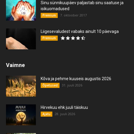
Sinu sünnikuupäev paljastab sinu saatuse ja
isikuomadused
7. oktoober 2017
Premium
Liigesevaludest vabaks ainult 10 päevaga
Premium
Vaimne
Kõva ja pehme kuuseis augustis 2026
31. juuli 2026
Õpetused
Hirvekuu ehk juuli täiskuu
28. juuli 2026
Ajatu