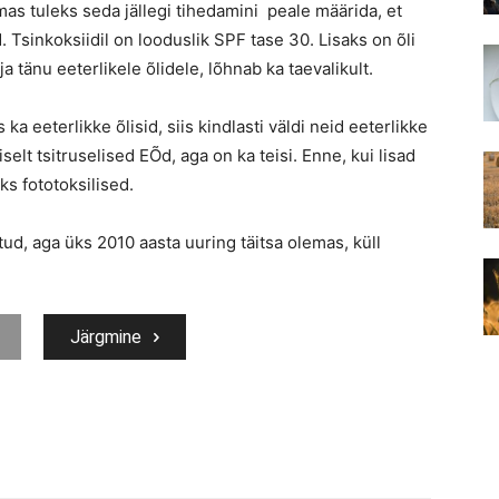
s tuleks seda jällegi tihedamini peale määrida, et
d. Tsinkoksiidil on looduslik SPF tase 30. Lisaks on õli
 tänu eeterlikele õlidele, lõhnab ka taevalikult.
a eeterlikke õlisid, siis kindlasti väldi neid eeterlikke
selt tsitruselised EÕd, aga on ka teisi. Enne, kui lisad
ks fototoksilised.
ud, aga üks 2010 aasta uuring täitsa olemas, küll
Järgmine