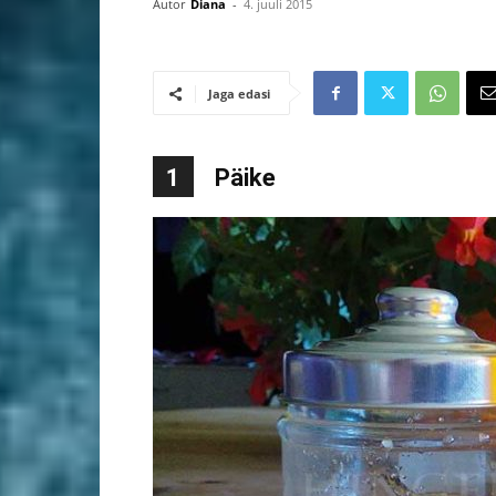
Autor
Diana
-
4. juuli 2015
Jaga edasi
1
Päike