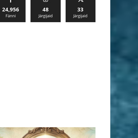
24,956
48
33
Fänni
Järgijaid
Järgijaid