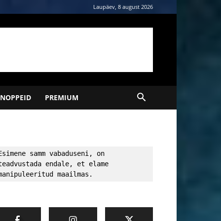
Laupäev, 8 august 2026
NOPPEID
PREMIUM
Esimene samm vabaduseni, on 
teadvustada endale, et elame 
manipuleeritud maailmas.