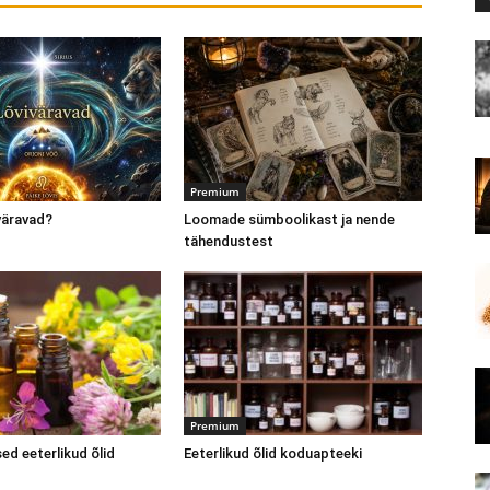
Premium
väravad?
Loomade sümboolikast ja nende
tähendustest
Premium
ed eeterlikud õlid
Eeterlikud õlid koduapteeki