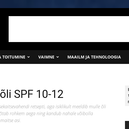
JA TOITUMINE
VAIMNE
MAAILM JA TEHNOLOOGIA
õli SPF 10-12
kaitsevahendi retsepti, aga isiklikult meeldib mulle õli
võtab rohkem aega ning kandub nahale võibolla
maitse asi.