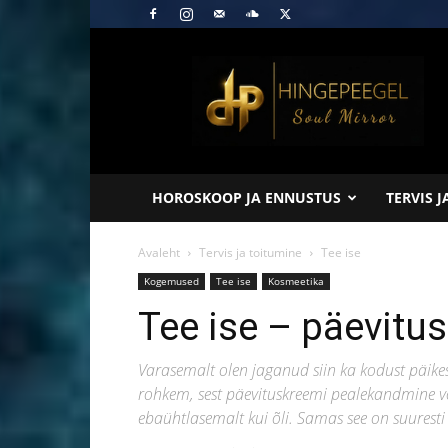
Hingepeegel
HOROSKOOP JA ENNUSTUS
TERVIS 
Avaleht
Tervis ja toitumine
Tee ise
Kogemused
Tee ise
Kosmeetika
Tee ise – päevitus
Varasemalt olen jaganud siin ka kodust päikese
rohkem, sest päevituskreemi pealekandmine 
ebaühtlasemalt kui õli. Samas see on suuresti 