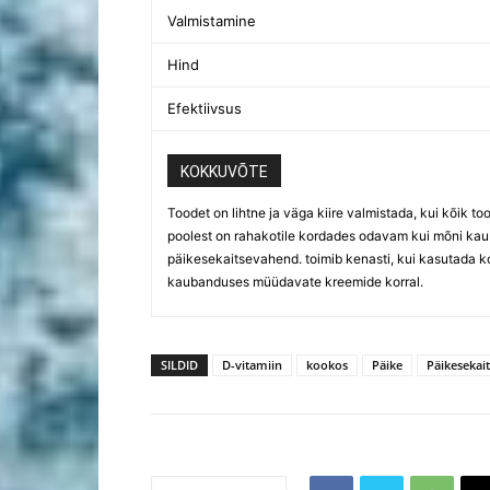
Valmistamine
Hind
Efektiivsus
KOKKUVÕTE
Toodet on lihtne ja väga kiire valmistada, kui kõik t
poolest on rahakotile kordades odavam kui mõni ka
päikesekaitsevahend. toimib kenasti, kui kasutada k
kaubanduses müüdavate kreemide korral.
SILDID
D-vitamiin
kookos
Päike
Päikesekai