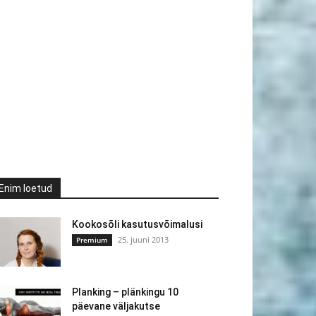
Enim loetud
Kookosõli kasutusvõimalusi
25. juuni 2013
Premium
Planking – plänkingu 10
päevane väljakutse