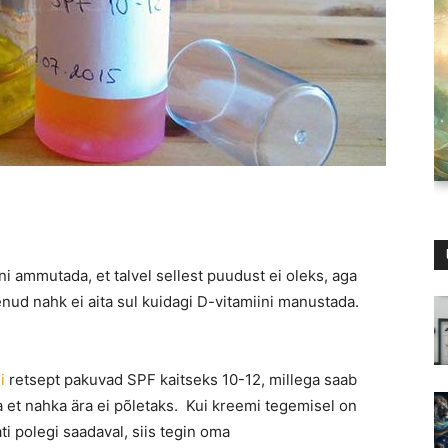
ini ammutada, et talvel sellest puudust ei oleks, aga
enud nahk ei aita sul kuidagi D-vitamiini manustada.
di
retsept pakuvad SPF kaitseks 10-12, millega saab
ma et nahka ära ei põletaks. Kui kreemi tegemisel on
ati polegi saadaval, siis tegin oma