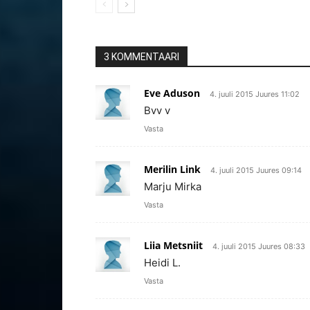
3 KOMMENTAARI
Eve Aduson
4. juuli 2015 Juures 11:02
Bvv v
Vasta
Merilin Link
4. juuli 2015 Juures 09:14
Marju Mirka
Vasta
Liia Metsniit
4. juuli 2015 Juures 08:33
Heidi L.
Vasta