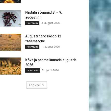
Nädala sõnumid 3. – 9.
augustini
3. august 2026
Premium
Augusti horoskoop 12
tähemärgile
1. august 2026
Premium
Kõva ja pehme kuuseis augustis
2026
31. juuli 2026
Õpetused
Lae veel