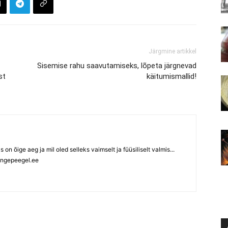
Järgmine artikkel
Sisemise rahu saavutamiseks, lõpeta järgnevad
st
käitumismallid!
ks on õige aeg ja mil oled selleks vaimselt ja füüsiliselt valmis...
ngepeegel.ee