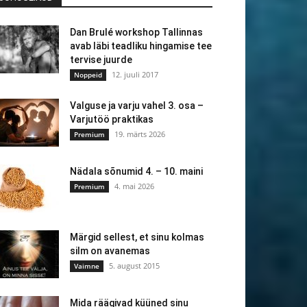
Dan Brulé workshop Tallinnas
avab läbi teadliku hingamise tee
tervise juurde
12. juuli 2017
Noppeid
Valguse ja varju vahel 3. osa –
Varjutöö praktikas
19. märts 2026
Premium
Nädala sõnumid 4. – 10. maini
4. mai 2026
Premium
Märgid sellest, et sinu kolmas
silm on avanemas
5. august 2015
Vaimne
Mida räägivad küüned sinu