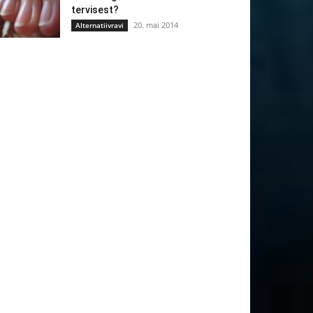
tervisest?
20. mai 2014
Alternatiivravi