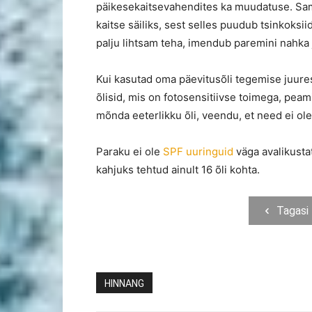
päikesekaitsevahendites ka muudatuse. Sama
kaitse säiliks, sest selles puudub tsinkoksii
palju lihtsam teha, imendub paremini nahka ja
Kui kasutad oma päevitusõli tegemise juures k
õlisid, mis on fotosensitiivse toimega, peami
mõnda eeterlikku õli, veendu, et need ei ole
Paraku ei ole
SPF uuringuid
väga avalikustat
kahjuks tehtud ainult 16 õli kohta.
Tagasi
HINNANG