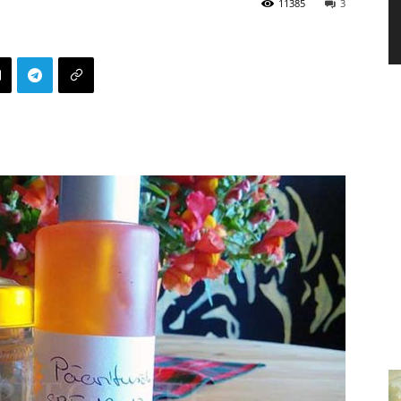
11385
3