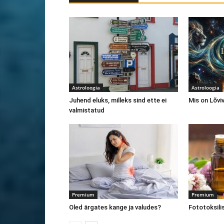
Astroloogia
Astroloogia
Juhend eluks, milleks sind ette ei
Mis on Lõvi
valmistatud
Premium
Premium
Oled ärgates kange ja valudes?
Fototoksilis