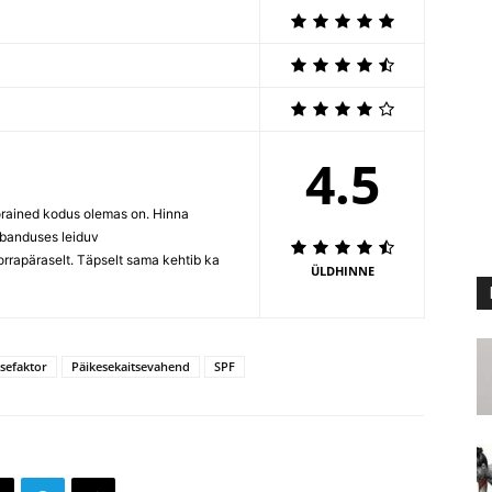
4.5
oorained kodus olemas on. Hinna
ubanduses leiduv
orrapäraselt. Täpselt sama kehtib ka
ÜLDHINNE
tsefaktor
Päikesekaitsevahend
SPF