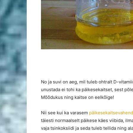
No ja suvi on aeg, mil tuleb ohtralt D-vitami
unustada ei tohi ka päikesekaitset, sest põl
Mõõdukus ning kaitse on eelkõige!
Nii see kui ka varasem
päikesekaitsevahen
täiesti normaalselt päikese käes viibida, il
vaja tsinkoksiidi ja seda tuleb tellida ning al