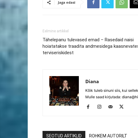
Jaga edasi
Eelmine artikkel
Tähelepanu tulevased emad – Rasedaid naisi
hoiatatakse traadita andmesidega kaasnevate
terviseriskidest
Diana
Kõik tuleb sinuni siis, kui selle
Mulle saad kirjutada:
diana@hi
SEOTUD ARTIKLID
ROHKEM AUTORILT