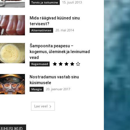
15. juuli 2013
Tervis ja toitumine
Mida räägivad küüned sinu
tervisest?
20. mai 2014
Alternatiivravi
Šampoonita peapesu –
kogemus, üleminek ja levinumad
vead
Kogemused
Nostradamus vastab sinu
küsimusele
20. jaanuar 2017
Maagia
Lae veel
JUHUSLIKUD