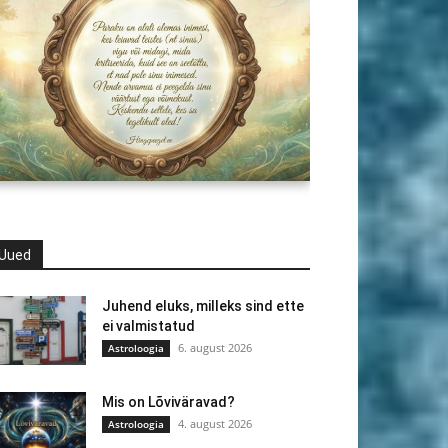
Uued
Juhend eluks, milleks sind ette
ei valmistatud
6. august 2026
Astroloogia
Mis on Lõviväravad?
4. august 2026
Astroloogia