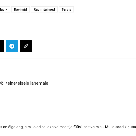
lavik
Ravimid
Ravimtaimed
Tervis
i teineteisele lähemale
ks on õige aeg ja mil oled selleks vaimselt ja füüsiliselt valmis... Mulle saad kirjut