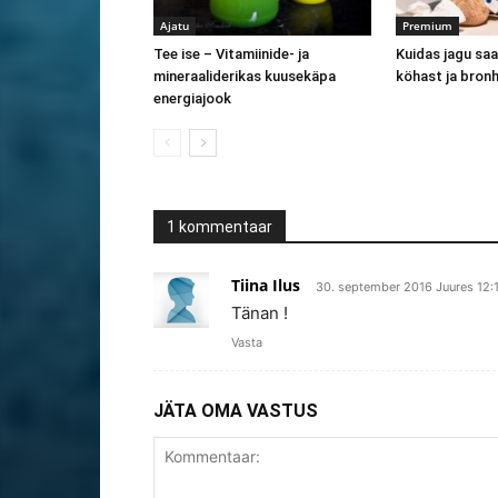
Ajatu
Premium
Tee ise – Vitamiinide- ja
Kuidas jagu saa
mineraaliderikas kuusekäpa
köhast ja bronh
energiajook
1 kommentaar
Tiina Ilus
30. september 2016 Juures 12:
Tänan !
Vasta
JÄTA OMA VASTUS