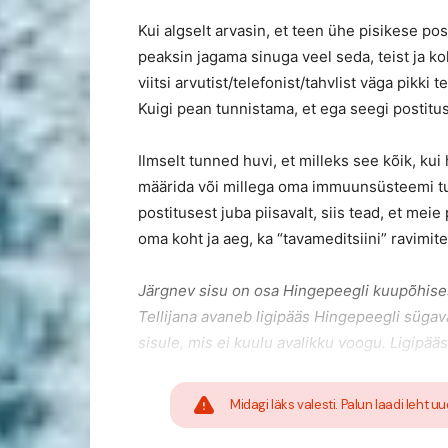
Kui algselt arvasin, et teen ühe pisikese post
peaksin jagama sinuga veel seda, teist ja k
viitsi arvutist/telefonist/tahvlist väga pikk
Kuigi pean tunnistama, et ega seegi postitus 
Ilmselt tunned huvi, et milleks see kõik, ku
määrida või millega oma immuunsüsteemi tur
postitusest juba piisavalt, siis tead, et meie
oma koht ja aeg, ka “tavameditsiini” ravimite
Järgnev sisu on osa Hingepeegli kuupõhises
Tellijana avaneb ligipääs Hingepeegli sügav
sisule, mis ei kuulu avalikku voogu. Ligipääs
Midagi läks valesti. Palun laadi leht uu