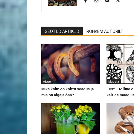
SEOTUD ARTIKLID
ROHKEM AUTORILT
Ajatu
Maagia
Miks kolm on kohtu seadus ja
Test – Milline o
mis on algaja õnn?
keltide maagili