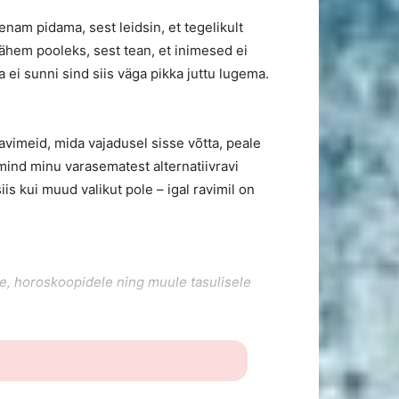
 enam pidama, sest leidsin, et tegelikult
vähem pooleks, sest tean, et inimesed ei
a ei sunni sind siis väga pikka juttu lugema.
ravimeid, mida vajadusel sisse võtta, peale
mind minu varasematest alternatiivravi
iis kui muud valikut pole – igal ravimil on
le, horoskoopidele ning muule tasulisele