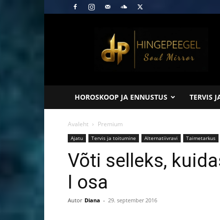
Hingepeegel
HOROSKOOP JA ENNUSTUS
TERVIS 
Avaleht
Premium
Ajatu
Tervis ja toitumine
Alternatiivravi
Taimetarkus
Võti selleks, kuid
I osa
Autor
Diana
-
29. september 2016