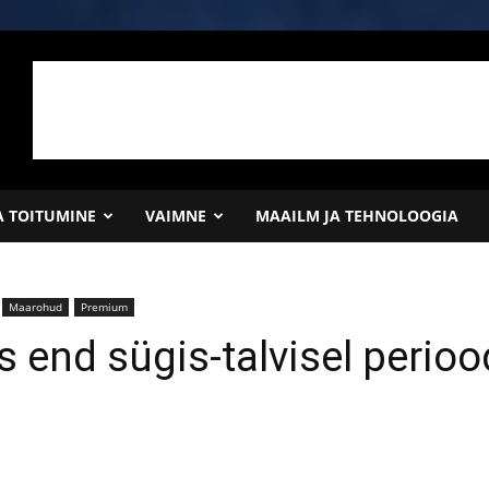
JA TOITUMINE
VAIMNE
MAAILM JA TEHNOLOOGIA
Maarohud
Premium
as end sügis-talvisel perioo