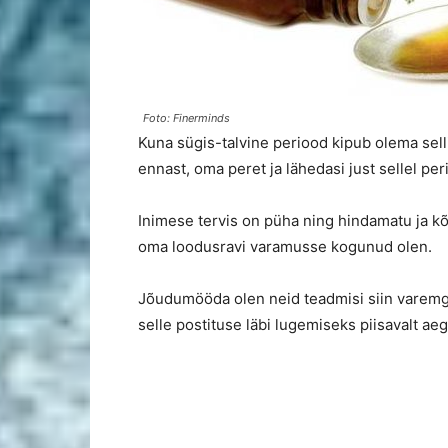
Foto: Finerminds
Kuna sügis-talvine periood kipub olema sell
ennast, oma peret ja lähedasi just sellel pe
Inimese tervis on püha ning hindamatu ja kõ
oma loodusravi varamusse kogunud olen.
Jõudumööda olen neid teadmisi siin varemgi 
selle postituse läbi lugemiseks piisavalt aega