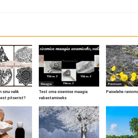
Maagia
Premium
n sinu valik
Test oma sisemise maagia
Paiselehe ravio
sest pitserist?
vabastamiseks