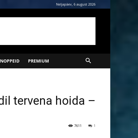
Neljapäev, 6 august 2026
NOPPEID
PREMIUM
dil tervena hoida –
7611
1