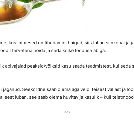
ine, kus inimesed on tihedamini haiged, siis tahan siinkohal jag
rioodil tervetena hoida ja seda kõike looduse abiga.
ik abivajajad peaksid/võiksid kasu saada teadmistest, kui seda 
jaganud. Seekordne saab olema aga veidi teisest vallast ja lood
, sest luban, see saab olema huvitav ja kasulik – küll teistmoodi k
Ads