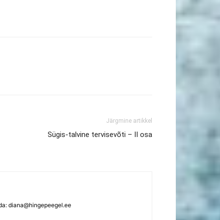
Järgmine artikkel
Sügis-talvine tervisevõti – II osa
ada:
diana@hingepeegel.ee