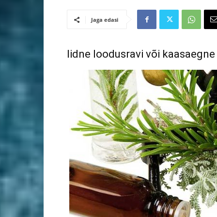
Jaga edasi
Iidne loodusravi või kaasaegne