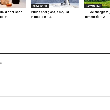
Rahvatarkus
Rahvatarkus
da kroonilisest
Puude energiast ja mõjust
Puude energiast 
iidist
inimestele – 3.
inimestele – 2.
18