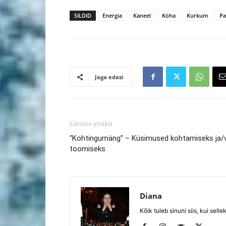
SILDID
Energia
Kaneel
Köha
Kurkum
Pa
Jaga edasi
Eelmine artikkel
“Kohtingumäng” – Küsimused kohtamiseks ja/võ
toomiseks
Diana
Kõik tuleb sinuni siis, kui selle