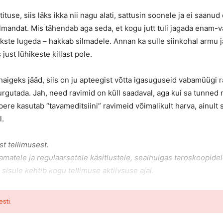
ituse, siis läks ikka nii nagu alati, sattusin soonele ja ei saanud
olmandat. Mis tähendab aga seda, et kogu jutt tuli jagada enam-
i tekste lugeda – hakkab silmadele. Annan ka sulle siinkohal armu j
just lühikeste killast pole.
i haigeks jääd, siis on ju apteegist võtta igasuguseid vabamüügi 
gutada. Jah, need ravimid on küll saadaval, aga kui sa tunned 
 pere kasutab “tavameditsiini” ravimeid võimalikult harva, ainult s
l.
t tellimusest.
amatele ja regulaarsetele käsitlustele, sealhulgas taroskoopide
 sisule kehtib kogu tellimuse aktiivsuse ajal.
esti.