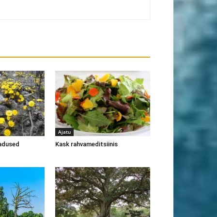
Ajatu
madused
Kask rahvameditsiinis