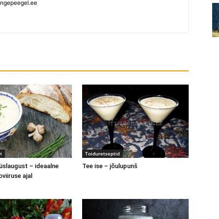
ngepeegel.ee
i
Toiduretseptid
slaugust – ideaalne
Tee ise – jõulupunš
oviiruse ajal