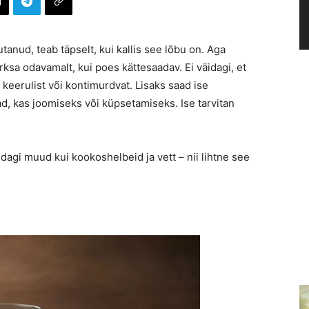
anud, teab täpselt, kui kallis see lõbu on. Aga
rksa odavamalt, kui poes kättesaadav. Ei väidagi, et
 keerulist või kontimurdvat. Lisaks saad ise
d, kas joomiseks või küpsetamiseks. Ise tarvitan
idagi muud kui kookoshelbeid ja vett – nii lihtne see