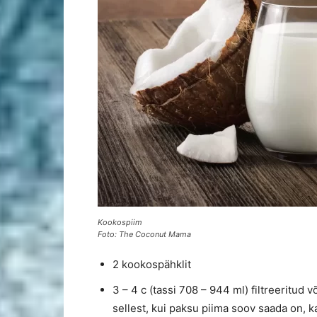
Kookospiim
Foto: The Coconut Mama
2 kookospähklit
3 – 4 c (tassi 708 – 944 ml) filtreeritud
sellest, kui paksu piima soov saada on, 