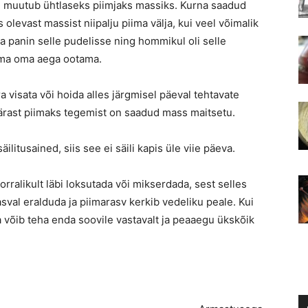
gu muutub ühtlaseks piimjaks massiks. Kurna saadud
 olevast massist niipalju piima välja, kui veel võimalik
a panin selle pudelisse ning hommikul oli selle
lma oma aega ootama.
visata või hoida alles järgmisel päeval tehtavate
 pärast piimaks tegemist on saadud mass maitsetu.
tusained, siis see ei säili kapis üle viie päeva.
rralikult läbi loksutada või mikserdada, sest selles
asval eralduda ja piimarasv kerkib vedeliku peale. Kui
 võib teha enda soovile vastavalt ja peaaegu ükskõik