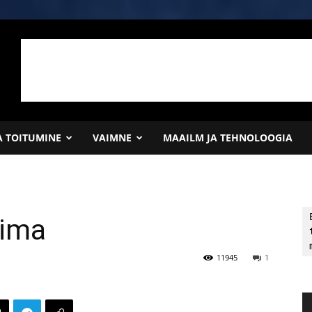
JA TOITUMINE
VAIMNE
MAAILM JA TEHNOLOOGIA
iima
11945
1