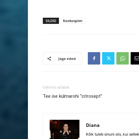
SILDID
Kookospiim
Jaga edasi
Eelmine artikkel
Tee ise külmarohi “citrosept”
Diana
Kõik tuleb sinuni siis, kui selle