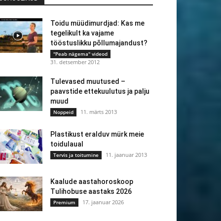
Toidu müüdimurdjad: Kas me
tegelikult ka vajame
tööstuslikku põllumajandust?
"Peab nägema" videod
31. detsember 2012
Tulevased muutused –
paavstide ettekuulutus ja palju
muud
11. märts 2013
Noppeid
Plastikust eralduv mürk meie
toidulaual
11. jaanuar 2013
Tervis ja toitumine
Kaalude aastahoroskoop
Tulihobuse aastaks 2026
17. jaanuar 2026
Premium