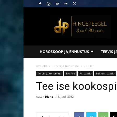
Hingepeegel
HOROSKOOP JA ENNUSTUS
TERVIS 
Avaleht
Tervis ja toitumine
Tee ise
Tervis ja toitumine
Tee ise
Retseptid
Toiduretseptid
Tee ise kookosp
Autor
Diana
-
8. juuli 2012