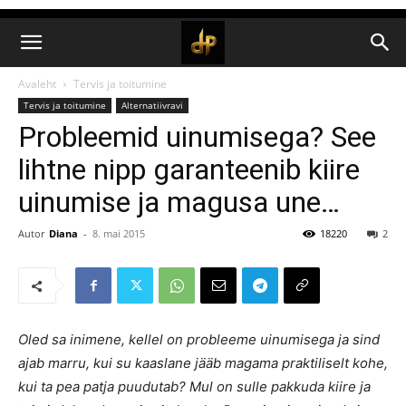
Avaleht
Tervis ja toitumine
Tervis ja toitumine
Alternatiivravi
Probleemid uinumisega? See
lihtne nipp garanteenib kiire
uinumise ja magusa une…
Autor
Diana
-
8. mai 2015
18220
2
Oled sa inimene, kellel on probleeme uinumisega ja sind
ajab marru, kui su kaaslane jääb magama praktiliselt kohe,
kui ta pea patja puudutab? Mul on sulle pakkuda kiire ja