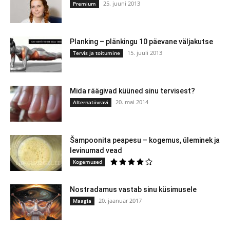
25. juuni 2013
Premium
Planking – plänkingu 10 päevane väljakutse
15. juuli 2013
Tervis ja toitumine
Mida räägivad küüned sinu tervisest?
20. mai 2014
Alternatiivravi
Šampoonita peapesu – kogemus, üleminek ja
levinumad vead
Kogemused
Nostradamus vastab sinu küsimusele
20. jaanuar 2017
Maagia