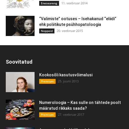
11. veebruar 2014
Eneseareng
“Valimiste” ootuses – Isehakanud “eliidi”
ehk poliitikute psühhopatoloogia
20. veebruar 2015
Noppeid
Soovitatud
Kookosõli kasutusvõimalusi
25. juuni 2013
Premium
Numeroloogia – Kas sulle on tähtede poolt
määratud rikkaks saada?
27. veebruar 2017
Premium