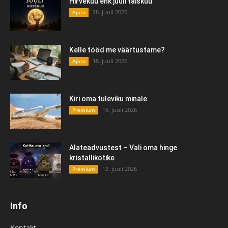
Hirvekuu ehk juuli täiskuu
28. juuli 2026
Ajatu
Kelle tööd me väärtustame?
18. juuli 2026
Ajatu
Kiri oma tuleviku minale
16. juuli 2026
Premium
Alateadvustest – Vali oma hinge
kristallikotike
12. juuli 2026
Premium
Info
Kontakt