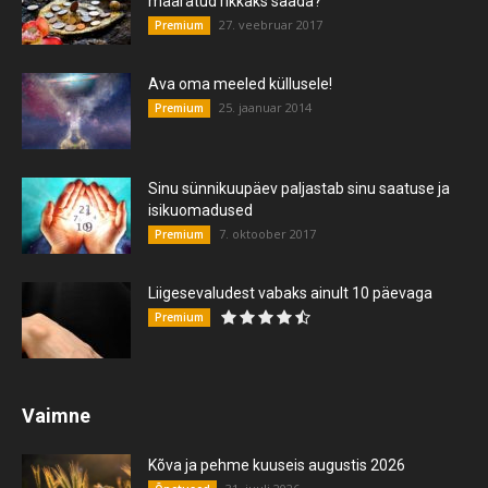
määratud rikkaks saada?
27. veebruar 2017
Premium
Ava oma meeled küllusele!
25. jaanuar 2014
Premium
Sinu sünnikuupäev paljastab sinu saatuse ja
isikuomadused
7. oktoober 2017
Premium
Liigesevaludest vabaks ainult 10 päevaga
Premium
Vaimne
Kõva ja pehme kuuseis augustis 2026