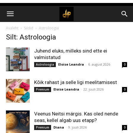
Avaleht
Sildid
Astroloogia
Silt: Astroloogia
Juhend eluks, milleks sind ette ei
valmistatud
Eloise Leandra
-
6. august 2026
Astroloogia
0
Kõik rahast ja selle ligi meelitamisest
Eloise Leandra
-
22. juuli 2026
Premium
0
Veenus Neitsi märgis. Kas oled nende
seas, kellel algab uus etapp?
Diana
-
9. juuli 2026
Premium
0