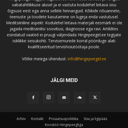
vabatahtlikkuse alusel ja ei vastuta kodulehel leitava sisu
õigsuse eest ega anna sellele hinnanguid. Kõikide nõuannete,
teenuste ja toodete kasutamine on lugeja enda vastutusel.
Meditsiiniline aspekt: Kodulehel leitava materjali eesmärk ei ole
jagada meditsiinilisi soovitusi, diagnoose ega ravi. Artiklites
esindatud vaated ei pruugi väljendada Hingepeegel.ee tegijate
isiklikke seisukohti. Tervisemurede korral pöörduge alati
kvalifitseeritud tervishoiutöötaja poole.
Võtke meiega ühendust:
info@hingepeegel.ee
JÄLGI MEID
Arhiiv
Kontakt
Privaatsuspoliitika
Sisu ja ligipääs
Koostöö Hingepeegliga