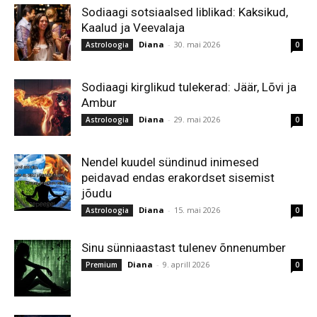
Sodiaagi sotsiaalsed liblikad: Kaksikud,
Kaalud ja Veevalaja
Diana
-
30. mai 2026
Astroloogia
0
Sodiaagi kirglikud tulekerad: Jäär, Lõvi ja
Ambur
Diana
-
29. mai 2026
Astroloogia
0
Nendel kuudel sündinud inimesed
peidavad endas erakordset sisemist
jõudu
Diana
-
15. mai 2026
Astroloogia
0
Sinu sünniaastast tulenev õnnenumber
Diana
-
9. aprill 2026
Premium
0