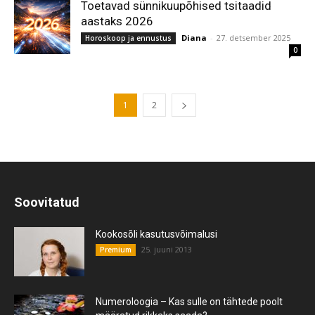
Toetavad sünnikuupõhised tsitaadid
aastaks 2026
Diana
-
27. detsember 2025
Horoskoop ja ennustus
0
1
2
Soovitatud
Kookosõli kasutusvõimalusi
25. juuni 2013
Premium
Numeroloogia – Kas sulle on tähtede poolt