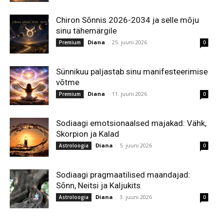
Chiron Sõnnis 2026-2034 ja selle mõju
sinu tähemärgile
Diana
-
25. juuni 2026
Premium
0
Sünnikuu paljastab sinu manifesteerimise
võtme
Diana
-
11. juuni 2026
Premium
0
Sodiaagi emotsionaalsed majakad: Vähk,
Skorpion ja Kalad
Diana
-
5. juuni 2026
Astroloogia
0
Sodiaagi pragmaatilised maandajad:
Sõnn, Neitsi ja Kaljukits
Diana
-
3. juuni 2026
Astroloogia
0