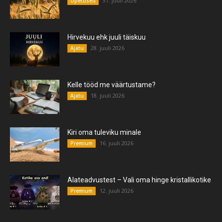
31. juuli 2026
Õpetused
Hirvekuu ehk juuli täiskuu
28. juuli 2026
Ajatu
Kelle tööd me väärtustame?
18. juuli 2026
Ajatu
Kiri oma tuleviku minale
16. juuli 2026
Premium
Alateadvustest – Vali oma hinge kristallikotike
12. juuli 2026
Premium