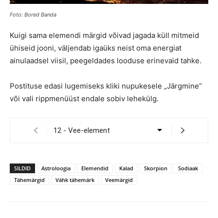
Foto: Bored Banda
Kuigi sama elemendi märgid võivad jagada küll mitmeid
ühiseid jooni, väljendab igaüks neist oma energiat
ainulaadsel viisil, peegeldades looduse erinevaid tahke.
Postituse edasi lugemiseks kliki nupukesele „Järgmine“
või vali rippmenüüst endale sobiv lehekülg.
SILDID
Astroloogia
Elemendid
Kalad
Skorpion
Sodiaak
Tähemärgid
Vähk tähemärk
Veemärgid