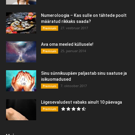
Numeroloogia – Kas sulle on tähtede poolt
määratud rikkaks saada?
27. veebruar 2017
Premium
Ava oma meeled küllusele!
25. jaanuar 2014
Premium
Sinu sünnikuupäev paljastab sinu saatuse ja
isikuomadused
7. oktoober 2017
Premium
Liigesevaludest vabaks ainult 10 päevaga
Premium