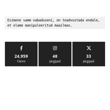
Esimene samm vabaduseni, on teadvustada endale, 
et elame manipuleeritud maailmas.
24,959
48
33
Fänni
Järgijaid
Järgijaid