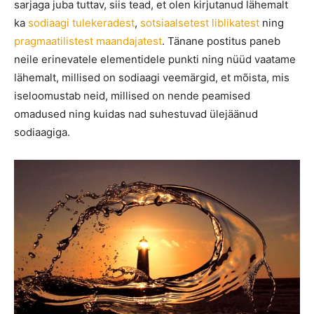
sarjaga juba tuttav, siis tead, et olen kirjutanud lähemalt
ka
sodiaagi tulekeradest
,
sotsiaalsetest liblikatest
ning
pragmaatilistest maandajatest
. Tänane postitus paneb
neile erinevatele elementidele punkti ning nüüd vaatame
lähemalt, millised on sodiaagi veemärgid, et mõista, mis
iseloomustab neid, millised on nende peamised
omadused ning kuidas nad suhestuvad ülejäänud
sodiaagiga.