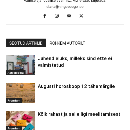
vaimselt ja füüsiliselt valmis... Mulle saad kirjutada:
diana@hingepeegel.ee
SEOTUD ARTIKLID
ROHKEM AUTORILT
Juhend eluks, milleks sind ette ei
valmistatud
Astroloogia
Augusti horoskoop 12 tähemärgile
Premium
Kõik rahast ja selle ligi meelitamisest
Premium