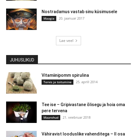
Nostradamus vastab sinu küsimusele
20. jaanuar 2017
Maagia
Lae veel
JUHUSLIKUD
Vitamiinipomm spirulina
25. aprill 2014
Tervis ja toitumine
Tee ise – Gripivastane õlisegu ja hoia oma
pere tervena
21. veebruar 2018
Maarohud
Vähiravist looduslike vahenditega – II osa