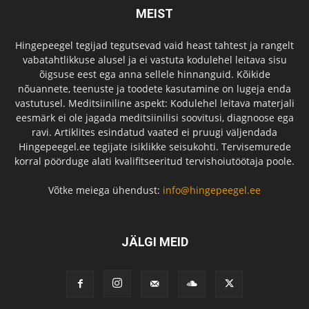
MEIST
Hingepeegel tegijad tegutsevad vaid heast tahtest ja rangelt
vabatahtlikkuse alusel ja ei vastuta kodulehel leitava sisu
õigsuse eest ega anna sellele hinnanguid. Kõikide
nõuannete, teenuste ja toodete kasutamine on lugeja enda
vastutusel. Meditsiiniline aspekt: Kodulehel leitava materjali
eesmärk ei ole jagada meditsiinilisi soovitusi, diagnoose ega
ravi. Artiklites esindatud vaated ei pruugi väljendada
Hingepeegel.ee tegijate isiklikke seisukohti. Tervisemurede
korral pöörduge alati kvalifitseeritud tervishoiutöötaja poole.
Võtke meiega ühendust:
info@hingepeegel.ee
JÄLGI MEID