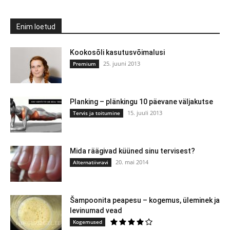
Enim loetud
Kookosõli kasutusvõimalusi
25. juuni 2013
Premium
Planking – plänkingu 10 päevane väljakutse
15. juuli 2013
Tervis ja toitumine
Mida räägivad küüned sinu tervisest?
20. mai 2014
Alternatiivravi
Šampoonita peapesu – kogemus, üleminek ja
levinumad vead
Kogemused