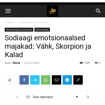
Avaleht
Horoskoop ja ennustus
Horoskoop ja ennustus
Astroloogia
Sodiaagi emotsionaalsed
majakad: Vähk, Skorpion ja
Kalad
Autor
Diana
-
5. juuni 2026
1127
0