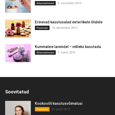
6. november 2015
Alternatiivravi
Erinevad kasutusalad eeterlikele õlidele
14. detsember 2015
Premium
Kummaline lavendel – milleks kasutada
7. märts 2014
Alternatiivravi
Soovitatud
Kookosõli kasutusvõimalusi
25. juuni 2013
Premium