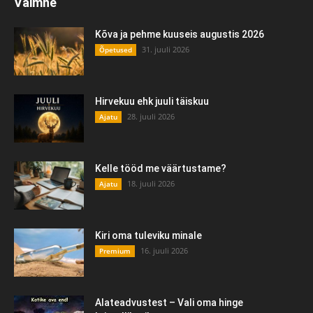
Vaimne
Kõva ja pehme kuuseis augustis 2026
31. juuli 2026
Õpetused
Hirvekuu ehk juuli täiskuu
28. juuli 2026
Ajatu
Kelle tööd me väärtustame?
18. juuli 2026
Ajatu
Kiri oma tuleviku minale
16. juuli 2026
Premium
Alateadvustest – Vali oma hinge