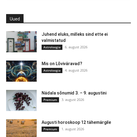
Uued
Juhend eluks, milleks sind ette ei
valmistatud
6. august 2026
Astroloogia
Mis on Lõviväravad?
4. august 2026
Astroloogia
Nädala sõnumid 3. – 9. augustini
3. august 2026
Premium
Augusti horoskoop 12 tähemärgile
1. august 2026
Premium