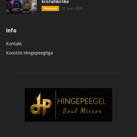
kristallikotike
12. juuli 2026
Premium
Info
Kontakt
Koostöö Hingepeegliga