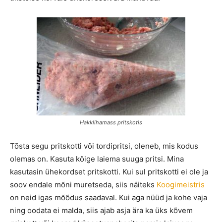
Hakklihamass pritskotis
Tõsta segu pritskotti või tordipritsi, oleneb, mis kodus
olemas on. Kasuta kõige laiema suuga pritsi. Mina
kasutasin ühekordset pritskotti. Kui sul pritskotti ei ole ja
soov endale mõni muretseda, siis näiteks
Koogimeistris
on neid igas mõõdus saadaval. Kui aga nüüd ja kohe vaja
ning oodata ei malda, siis ajab asja ära ka üks kõvem