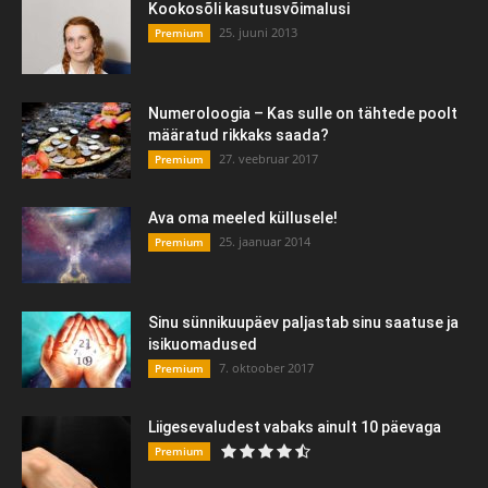
Kookosõli kasutusvõimalusi
25. juuni 2013
Premium
Numeroloogia – Kas sulle on tähtede poolt
määratud rikkaks saada?
27. veebruar 2017
Premium
Ava oma meeled küllusele!
25. jaanuar 2014
Premium
Sinu sünnikuupäev paljastab sinu saatuse ja
isikuomadused
7. oktoober 2017
Premium
Liigesevaludest vabaks ainult 10 päevaga
Premium