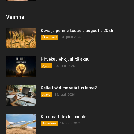
Vaimne
Kõva ja pehme kuuseis augustis 2026
31. juuli 2026
Õpetused
Hirvekuu ehk juuli täiskuu
28. juuli 2026
Ajatu
Kelle tööd me väärtustame?
18. juuli 2026
Ajatu
Kiri oma tuleviku minale
16. juuli 2026
Premium