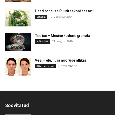
Head rohelise Puudraakoni aastat!
10. veebruar 2024
Maagia
Tee ise – Mesine kodune granola
21. august 2019
Nõiaköök
Vesi – elu, ilu ja nooruse allikas
2. november 2013
Alternatiivravi
Soovitatud