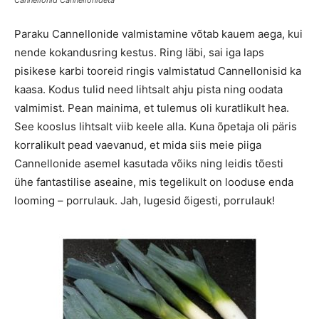
Cannellonid Cannellonideta
Paraku Cannellonide valmistamine võtab kauem aega, kui
nende kokandusring kestus. Ring läbi, sai iga laps
pisikese karbi tooreid ringis valmistatud Cannellonisid ka
kaasa. Kodus tulid need lihtsalt ahju pista ning oodata
valmimist. Pean mainima, et tulemus oli kuratlikult hea.
See kooslus lihtsalt viib keele alla. Kuna õpetaja oli päris
korralikult pead vaevanud, et mida siis meie piiga
Cannellonide asemel kasutada võiks ning leidis tõesti
ühe fantastilise aseaine, mis tegelikult on looduse enda
looming – porrulauk. Jah, lugesid õigesti, porrulauk!