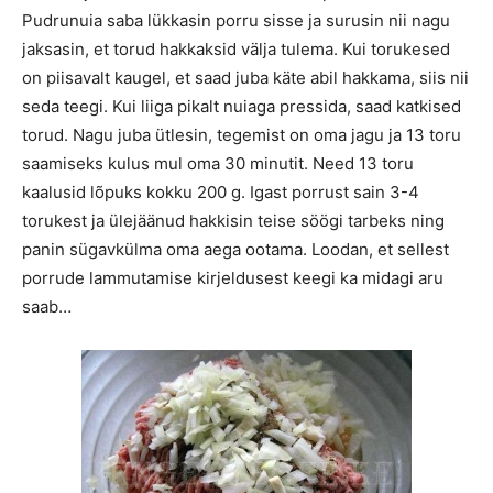
Pudrunuia saba lükkasin porru sisse ja surusin nii nagu
jaksasin, et torud hakkaksid välja tulema. Kui torukesed
on piisavalt kaugel, et saad juba käte abil hakkama, siis nii
seda teegi. Kui liiga pikalt nuiaga pressida, saad katkised
torud. Nagu juba ütlesin, tegemist on oma jagu ja 13 toru
saamiseks kulus mul oma 30 minutit. Need 13 toru
kaalusid lõpuks kokku 200 g. Igast porrust sain 3-4
torukest ja ülejäänud hakkisin teise söögi tarbeks ning
panin sügavkülma oma aega ootama. Loodan, et sellest
porrude lammutamise kirjeldusest keegi ka midagi aru
saab…