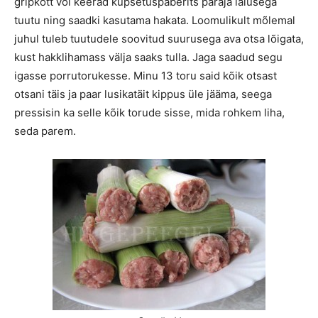
gripkott või keerad küpsetuspaberits paraja laiusega
tuutu ning saadki kasutama hakata. Loomulikult mõlemal
juhul tuleb tuutudele soovitud suurusega ava otsa lõigata,
kust hakklihamass välja saaks tulla. Jaga saadud segu
igasse porrutorukesse. Minu 13 toru said kõik otsast
otsani täis ja paar lusikatäit kippus üle jääma, seega
pressisin ka selle kõik torude sisse, mida rohkem liha,
seda parem.