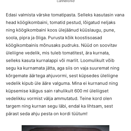
Cannellonid
Edasi valmista värske tomatipasta. Selleks kasutasin vana
head köögikombaini, tomatid pestud, lõigatud neljaks
ning köögikombaini koos ülejäänud küüslaugu, pune,
soola, pipra ja õliga. Purusta kõik koostisoasad
köögikombainis mõnusaks pudruks. Nüüd on soovitav
üleliigne vedelik, mis tuleb tomatitest, ära kurnata,
selleks kasuta kurnalappi või marlit. Loomulikult võib
segu ka kurnamata jätta, aga siis on vaja suuremat ning
kõrgemate äärtega ahjuvormi, sest küpsedes üleliigne
vedelik kipub üle ääre valguma. Mina ei kurnanud ning
küpsemise käigus sain rahulikult 600 ml üleliigset
vedelikku vormist välja ammutatud. Teine kord olen
targem ning kurnan segu läbi, endal ka lihtsam, sest
pärast seda ahju pesta on kordi tüütum!