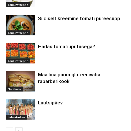
Toiduretseptid
Siidiselt kreemine tomati püreesupp
Toiduretseptid
Hädas tomatiuputusega?
Toiduretseptid
Maailma parim gluteenivaba
rabarberikook
Nõiaköök
Luutsipäev
Rahvatarkus