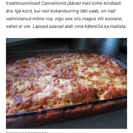
traditsioonilised Cannellonid jäävad meil kohe kindlasti
ära. Iga kord, kui neil kokandusring läbi saab, on nad
valmistanud mõne roa, olgu see siis magus või soolane,
vahet ei ole. Lapsed saavad alati oma kätetööd ka maitsta.