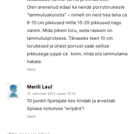
Olen arenenud edasi ka nende porrutorukeste
“lammutuskunstis” – nimelt on neid hea teha ca
8-10 cm pikkused mitte 15-20 pikkused nagu
varem. Mida pikem toru, seda raskem on
lammutusprotsess. Tänaseks teen 10 cm
torukesed ja ühest porrust saab sellise
pikkusega juppe ca´ kolm, mida siis lammutama
hakata.
Vasta
Merili Laul
31. oktoober 2013 Juures 15:14
10 punkti õpetajale kes hindab ja arvestab
õpilase toitumise "eripära"!
Vasta