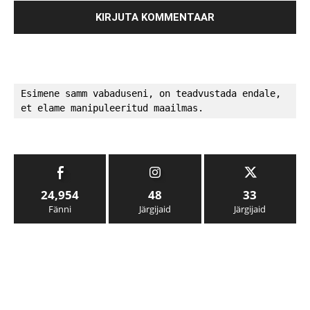
Esimene samm vabaduseni, on teadvustada endale, 
et elame manipuleeritud maailmas.
24,954
48
33
Fänni
Järgijaid
Järgijaid