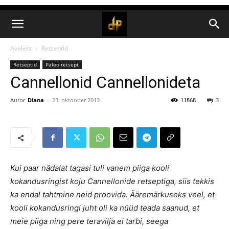
Avaleht
Retseptid
Retseptid
Paleo retsept
Cannellonid Cannellonideta
Autor
Diana
-
23. oktoober 2013
11868
3
Kui paar nädalat tagasi tuli vanem piiga kooli
kokandusringist koju Cannellonide retseptiga, siis tekkis
ka endal tahtmine neid proovida. Ääremärkuseks veel, et
kooli kokandusringi juht oli ka nüüd teada saanud, et
meie piiga ning pere teravilja ei tarbi, seega