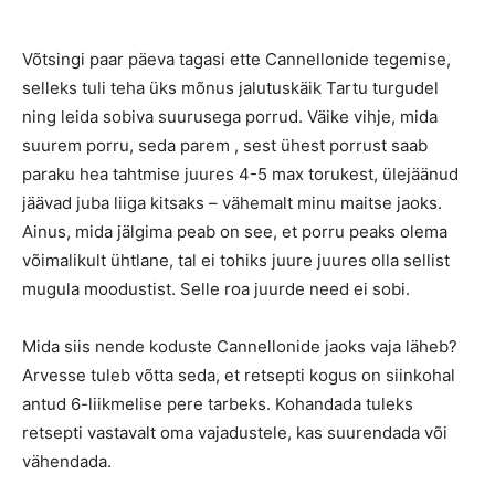
Võtsingi paar päeva tagasi ette Cannellonide tegemise,
selleks tuli teha üks mõnus jalutuskäik Tartu turgudel
ning leida sobiva suurusega porrud. Väike vihje, mida
suurem porru, seda parem , sest ühest porrust saab
paraku hea tahtmise juures 4-5 max torukest, ülejäänud
jäävad juba liiga kitsaks – vähemalt minu maitse jaoks.
Ainus, mida jälgima peab on see, et porru peaks olema
võimalikult ühtlane, tal ei tohiks juure juures olla sellist
mugula moodustist. Selle roa juurde need ei sobi.
Mida siis nende koduste Cannellonide jaoks vaja läheb?
Arvesse tuleb võtta seda, et retsepti kogus on siinkohal
antud 6-liikmelise pere tarbeks. Kohandada tuleks
retsepti vastavalt oma vajadustele, kas suurendada või
vähendada.