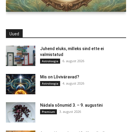
Uued
Juhend eluks, milleks sind ette ei
valmistatud
6. august 2026
Astroloogia
Mis on Lõviväravad?
4. august 2026
Astroloogia
Nädala sõnumid 3. – 9. augustini
3. august 2026
Premium