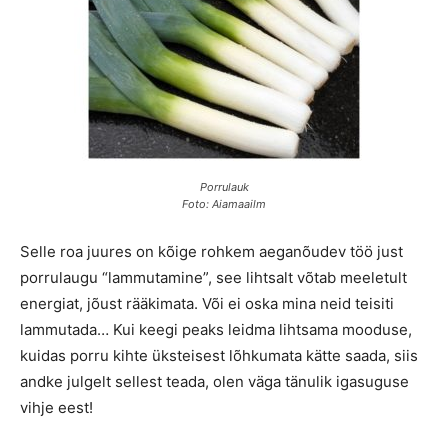
Porrulauk
Foto: Aiamaailm
Selle roa juures on kõige rohkem aeganõudev töö just
porrulaugu “lammutamine”, see lihtsalt võtab meeletult
energiat, jõust rääkimata. Või ei oska mina neid teisiti
lammutada… Kui keegi peaks leidma lihtsama mooduse,
kuidas porru kihte üksteisest lõhkumata kätte saada, siis
andke julgelt sellest teada, olen väga tänulik igasuguse
vihje eest!