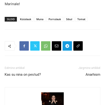
Marinale!
SILDID
Küüslauk
Muna
Porrulauk
Sibul
Tomat
Eelmine artikkel
Järgmine artikkel
Kas su nina on pestud?
Anarhism