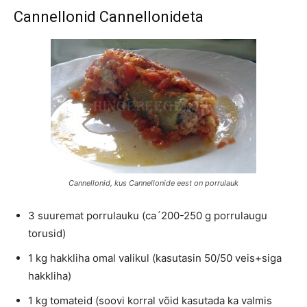
Cannellonid Cannellonideta
Cannellonid, kus Cannellonide eest on porrulauk
3 suuremat porrulauku (ca´200-250 g porrulaugu
torusid)
1 kg hakkliha omal valikul (kasutasin 50/50 veis+siga
hakkliha)
1 kg tomateid (soovi korral võid kasutada ka valmis