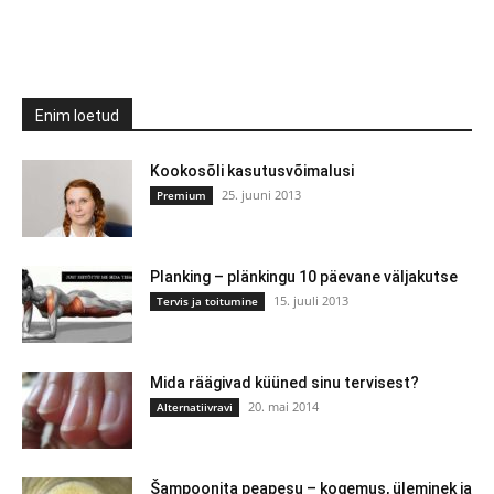
Enim loetud
Kookosõli kasutusvõimalusi
25. juuni 2013
Premium
Planking – plänkingu 10 päevane väljakutse
15. juuli 2013
Tervis ja toitumine
Mida räägivad küüned sinu tervisest?
20. mai 2014
Alternatiivravi
Šampoonita peapesu – kogemus, üleminek ja