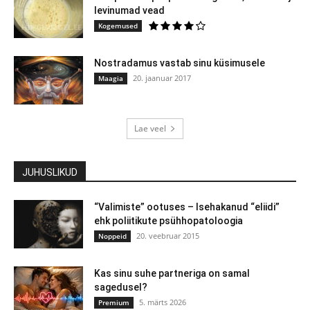
levinumad vead
Kogemused
Nostradamus vastab sinu küsimusele
20. jaanuar 2017
Maagia
Lae veel
JUHUSLIKUD
“Valimiste” ootuses – Isehakanud “eliidi”
ehk poliitikute psühhopatoloogia
20. veebruar 2015
Noppeid
Kas sinu suhe partneriga on samal
sagedusel?
5. märts 2026
Premium