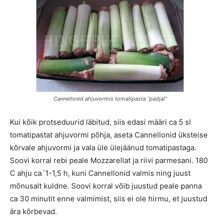
Cannellonid ahjuvormis tomatipasta “padjal”
Kui kõik protseduurid läbitud, siis edasi määri ca 5 sl
tomatipastat ahjuvormi põhja, aseta Cannellonid üksteise
kõrvale ahjuvormi ja vala üle ülejäänud tomatipastaga.
Soovi korral rebi peale Mozzarellat ja riivi parmesani. 180
C ahju ca´1-1,5 h, kuni Cannellonid valmis ning juust
mõnusalt kuldne. Soovi korral võib juustud peale panna
ca 30 minutit enne valmimist, siis ei ole hirmu, et juustud
ära kõrbevad.