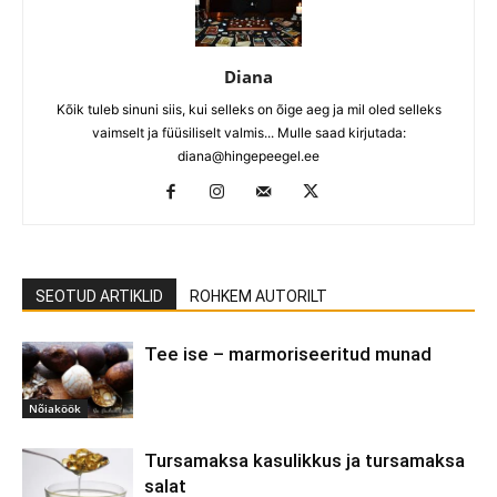
Diana
Kõik tuleb sinuni siis, kui selleks on õige aeg ja mil oled selleks
vaimselt ja füüsiliselt valmis... Mulle saad kirjutada:
diana@hingepeegel.ee
SEOTUD ARTIKLID
ROHKEM AUTORILT
Tee ise – marmoriseeritud munad
Nõiaköök
Tursamaksa kasulikkus ja tursamaksa
salat