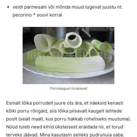
veidi parmesani või mõnda muud tugevat juustu nt.
pecorino * soovi korral
Porrulaugust torukesed
Esmalt lõika porrudelt juure ots ära, et näeksid kenasti
kõiki porru rõngaid, siis lõika piisavalt kaugelt lehtede
poolt (sealt maalt, kus porru hakkab roheliseks muutuma).
Nüüd tuleb need kihid üksteisest eraldada nii, et torud
terveks jäävad. Mina kasutasin selleks pudrunuia saba.