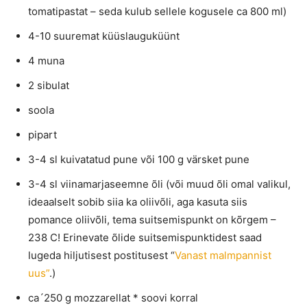
tomatipastat – seda kulub sellele kogusele ca 800 ml)
4-10 suuremat küüslauguküünt
4 muna
2 sibulat
soola
pipart
3-4 sl kuivatatud pune või 100 g värsket pune
3-4 sl viinamarjaseemne õli (või muud õli omal valikul,
ideaalselt sobib siia ka oliivõli, aga kasuta siis
pomance oliivõli, tema suitsemispunkt on kõrgem –
238 C! Erinevate õlide suitsemispunktidest saad
lugeda hiljutisest postitusest “
Vanast malmpannist
uus”
.)
ca´250 g mozzarellat * soovi korral