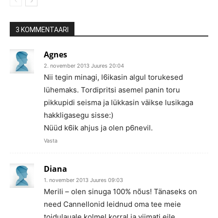
3 KOMMENTAARI
Agnes
2. november 2013 Juures 20:04
Nii tegin minagi, l6ikasin algul torukesed
lühemaks. Tordipritsi asemel panin toru
pikkupidi seisma ja lükkasin väikse lusikaga
hakkligasegu sisse:)
Nüüd k6ik ahjus ja olen p6nevil.
Vasta
Diana
1. november 2013 Juures 09:03
Merili – olen sinuga 100% nõus! Tänaseks on
need Cannellonid leidnud oma tee meie
toidulauale kolmel korral ja viimati eile.