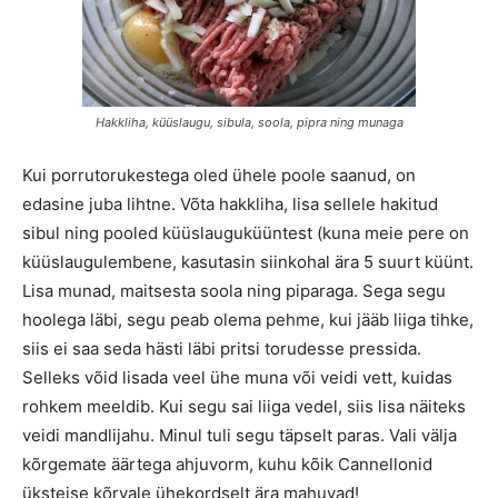
Hakkliha, küüslaugu, sibula, soola, pipra ning munaga
Kui porrutorukestega oled ühele poole saanud, on
edasine juba lihtne. Võta hakkliha, lisa sellele hakitud
sibul ning pooled küüslauguküüntest (kuna meie pere on
küüslaugulembene, kasutasin siinkohal ära 5 suurt küünt.
Lisa munad, maitsesta soola ning piparaga. Sega segu
hoolega läbi, segu peab olema pehme, kui jääb liiga tihke,
siis ei saa seda hästi läbi pritsi torudesse pressida.
Selleks võid lisada veel ühe muna või veidi vett, kuidas
rohkem meeldib. Kui segu sai liiga vedel, siis lisa näiteks
veidi mandlijahu. Minul tuli segu täpselt paras. Vali välja
kõrgemate äärtega ahjuvorm, kuhu kõik Cannellonid
üksteise kõrvale ühekordselt ära mahuvad!