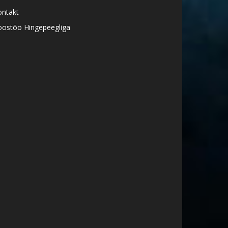
ontakt
oostöö Hingepeegliga