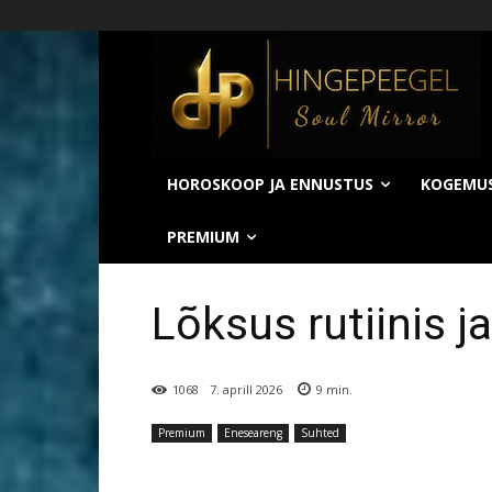
HOROSKOOP JA ENNUSTUS
KOGEMU
PREMIUM
Lõksus rutiinis j
1068
7. aprill 2026
9
min.
Premium
Eneseareng
Suhted