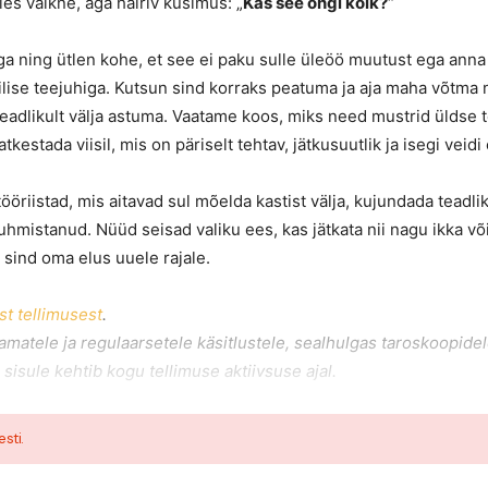
les vaikne, aga häiriv küsimus: „
Kas see ongi kõik?
“
 ning ütlen kohe, et see ei paku sulle üleöö muutust ega anna 
ktilise teejuhiga. Kutsun sind korraks peatuma ja aja maha võtma
eadlikult välja astuma. Vaatame koos, miks need mustrid üldse t
kestada viisil, mis on päriselt tehtav, jätkusuutlik ja isegi veidi 
ööriistad, mis aitavad sul mõelda kastist välja, kujundada teadli
tuhmistanud. Nüüd seisad valiku ees, kas jätkata nii nagu ikka võ
b sind oma elus uuele rajale.
t tellimusest
.
amatele ja regulaarsetele käsitlustele, sealhulgas taroskoopide
 sisule kehtib kogu tellimuse aktiivsuse ajal.
esti.