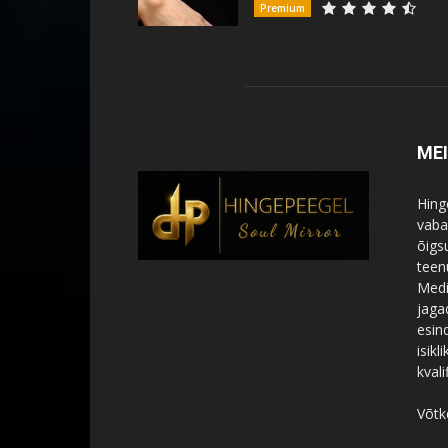
Premium
ME
Hing
vabat
õigs
teen
Medi
jagad
esin
isik
kvali
Võtk