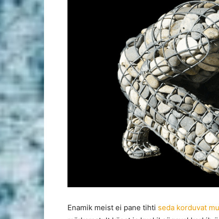
Enamik meist ei pane tihti
seda korduvat mus