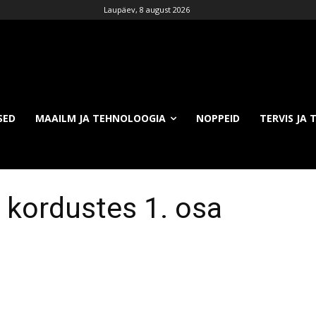
Laupäev, 8 august 2026
SED
MAAILM JA TEHNOLOOGIA
NOPPEID
TERVIS JA 
a kordustes 1. osa