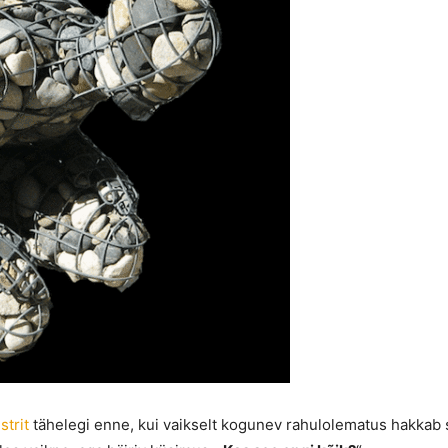
trit
tähelegi enne, kui vaikselt kogunev rahulolematus hakkab 