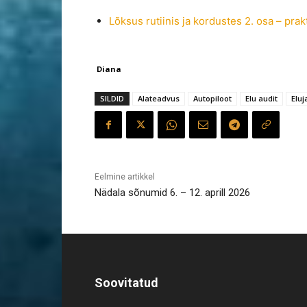
Lõksus rutiinis ja kordustes 2. osa – prakt
Diana
SILDID
Alateadvus
Autopiloot
Elu audit
Eluj
Eelmine artikkel
Nädala sõnumid 6. – 12. aprill 2026
Soovitatud