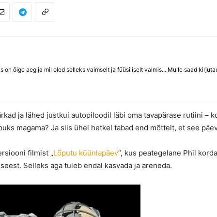
ks on õige aeg ja mil oled selleks vaimselt ja füüsiliselt valmis... Mulle saad kirjut
ad ja lähed justkui autopiloodil läbi oma tavapärase rutiini – koh
õpuks magama? Ja siis ühel hetkel tabad end mõttelt, et see päev
rsiooni filmist „
Lõputu küünlapäev
“, kus peategelane Phil korda
d seest. Selleks aga tuleb endal kasvada ja areneda.