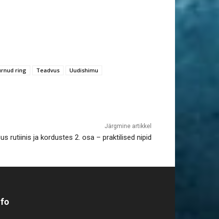
rnud ring
Teadvus
Uudishimu
Järgmine artikkel
s rutiinis ja kordustes 2. osa – praktilised nipid
nfo