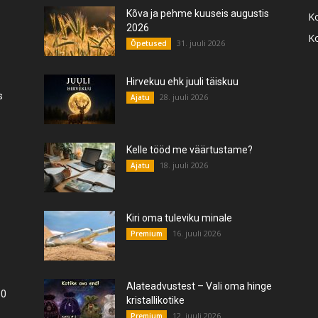
Kõva ja pehme kuuseis augustis
K
2026
K
31. juuli 2026
Õpetused
Hirvekuu ehk juuli täiskuu
s
28. juuli 2026
Ajatu
Kelle tööd me väärtustame?
18. juuli 2026
Ajatu
Kiri oma tuleviku minale
16. juuli 2026
Premium
Alateadvustest – Vali oma hinge
10
kristallikotike
12. juuli 2026
Premium