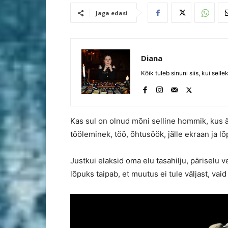
Jaga edasi
Diana
Kõik tuleb sinuni siis, kui selle
Kas sul on olnud mõni selline hommik, kus ärk
tööleminek, töö, õhtusöök, jälle ekraan ja l
Justkui elaksid oma elu tasahilju, päriselu ve
lõpuks taipab, et muutus ei tule väljast, vai