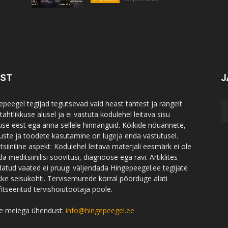
IST
J
epeegel tegijad tegutsevad vaid heast tahtest ja rangelt
ahtlikkuse alusel ja ei vastuta kodulehel leitava sisu
use eest ega anna sellele hinnanguid. Kõikide nõuannete,
uste ja toodete kasutamine on lugeja enda vastutusel.
tsiiniline aspekt: Kodulehel leitava materjali eesmärk ei ole
a meditsiinilisi soovitusi, diagnoose ega ravi. Artiklites
datud vaated ei pruugi väljendada Hingepeegel.ee tegijate
likke seisukohti. Tervisemurede korral pöörduge alati
fitseeritud tervishoiutöötaja poole.
e meiega ühendust:
info@hingepeegel.ee