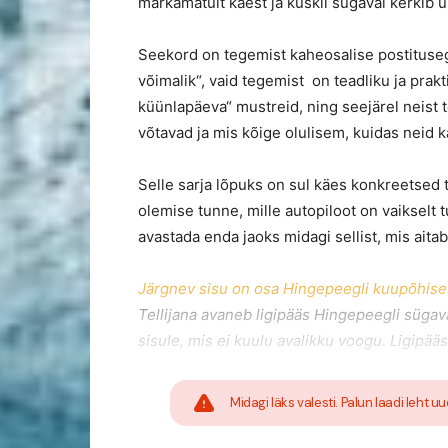
märkamatult käest ja kuskil sügaval kerkib ü
Seekord on tegemist kaheosalise postitusega
võimalik“, vaid tegemist on teadliku ja pra
küünlapäeva“ mustreid, ning seejärel neist t
võtavad ja mis kõige olulisem, kuidas neid kat
Selle sarja lõpuks on sul käes konkreetsed t
olemise tunne, mille autopiloot on vaikselt 
avastada enda jaoks midagi sellist, mis aita
Järgnev sisu on osa Hingepeegli kuupõhises
Tellijana avaneb ligipääs Hingepeegli sügav
sisule, mis ei kuulu avalikku voogu. Ligipääs
Midagi läks valesti. Palun laadi leht uu