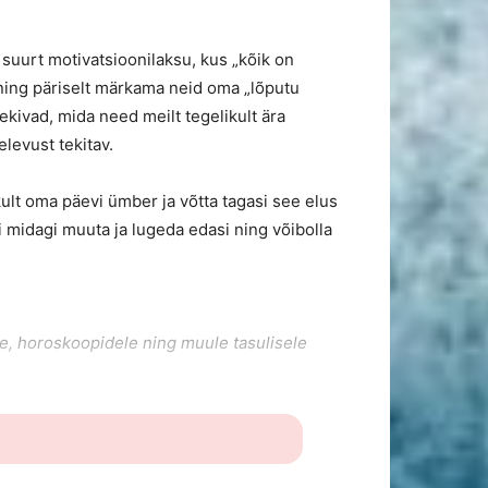
suurt motivatsioonilaksu, kus „kõik on
 ning päriselt märkama neid oma „lõputu
ekivad, mida need meilt tegelikult ära
elevust tekitav.
kult oma päevi ümber ja võtta tagasi see elus
i midagi muuta ja lugeda edasi ning võibolla
le, horoskoopidele ning muule tasulisele