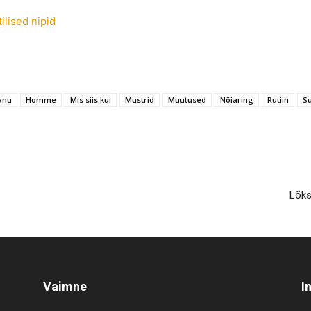
ilised nipid
anu
Homme
Mis siis kui
Mustrid
Muutused
Nõiaring
Rutiin
Su
Lõksu
Vaimne
I