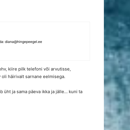
ada:
diana@hingepeegel.ee
v, kiire pilk telefoni või arvutisse,
 oli häirivalt sarnane eelmisega.
b üht ja sama päeva ikka ja jälle… kuni ta