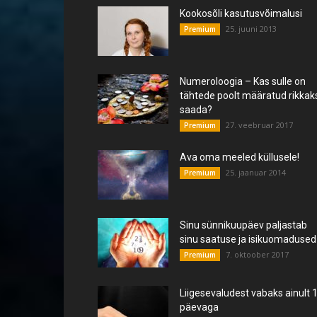
Kookosõli kasutusvõimalusi
25. juuni 2013
Premium
Numeroloogia – Kas sulle on
tähtede poolt määratud rikkak
saada?
27. veebruar 2017
Premium
Ava oma meeled küllusele!
25. jaanuar 2014
Premium
Sinu sünnikuupäev paljastab
sinu saatuse ja isikuomadused
7. oktoober 2017
Premium
Liigesevaludest vabaks ainult 
päevaga