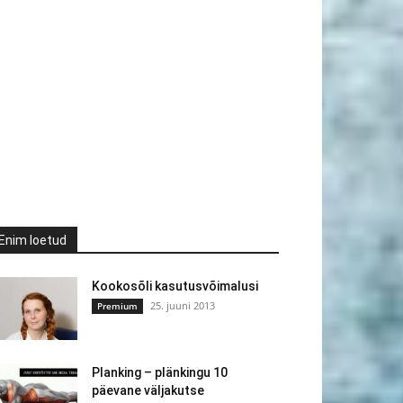
Enim loetud
Kookosõli kasutusvõimalusi
25. juuni 2013
Premium
Planking – plänkingu 10
päevane väljakutse