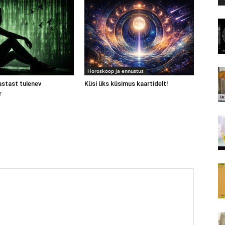
Horoskoop ja ennustus
astast tulenev
Küsi üks küsimus kaartidelt!
r