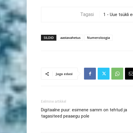
Tagasi
SILDID
aastavahetus
Numeroloogia
Jaga edasi
Eelmine artikkel
Digitaalne puur: esimene samm on tehtud ja
tagasiteed peaaegu pole