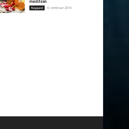
meditsiin
4. veebruar 2014
Noppeid