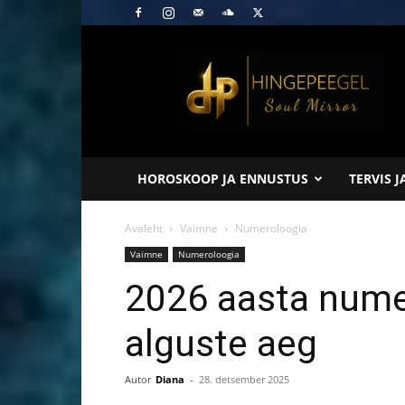
Hingepeegel
HOROSKOOP JA ENNUSTUS
TERVIS 
Avaleht
Vaimne
Numeroloogia
Vaimne
Numeroloogia
2026 aasta nume
alguste aeg
Autor
Diana
-
28. detsember 2025