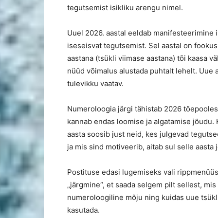
tegutsemist isikliku arengu nimel.
Uuel 2026. aastal eeldab manifesteerimine in
iseseisvat tegutsemist. Sel aastal on fookus
aastana (tsükli viimase aastana) tõi kaasa vä
nüüd võimalus alustada puhtalt lehelt. Uue a
tulevikku vaatav.
Numeroloogia järgi tähistab 2026 tõepoolest
kannab endas loomise ja algatamise jõudu. 
aasta soosib just neid, kes julgevad tegutse
ja mis sind motiveerib, aitab sul selle aas
Postituse edasi lugemiseks vali rippmenüüst
„järgmine“, et saada selgem pilt sellest, m
numeroloogiline mõju ning kuidas uue tsükli
kasutada.