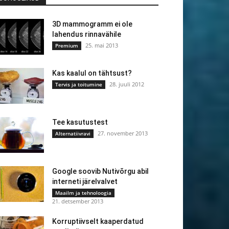
3D mammogramm ei ole
lahendus rinnavähile
25. mai 2013
Premium
Kas kaalul on tähtsust?
28. juuli 2012
Tervis ja toitumine
Tee kasutustest
27. november 2013
Alternatiivravi
Google soovib Nutivõrgu abil
interneti järelvalvet
Maailm ja tehnoloogia
21. detsember 2013
Korruptiivselt kaaperdatud