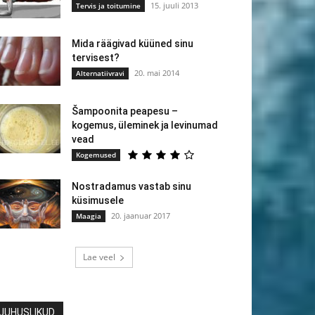
15. juuli 2013
Tervis ja toitumine
Mida räägivad küüned sinu
tervisest?
20. mai 2014
Alternatiivravi
Šampoonita peapesu –
kogemus, üleminek ja levinumad
vead
Kogemused
Nostradamus vastab sinu
küsimusele
20. jaanuar 2017
Maagia
Lae veel
JUHUSLIKUD