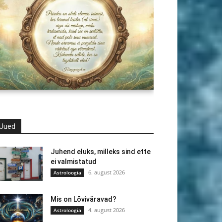
Uued
Juhend eluks, milleks sind ette
ei valmistatud
6. august 2026
Astroloogia
Mis on Lõviväravad?
4. august 2026
Astroloogia