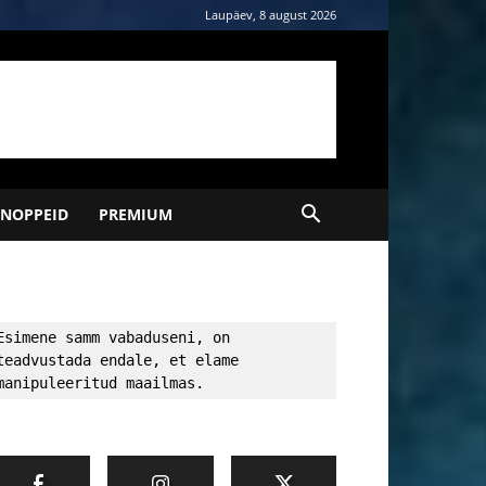
Laupäev, 8 august 2026
NOPPEID
PREMIUM
Esimene samm vabaduseni, on 
teadvustada endale, et elame 
manipuleeritud maailmas.