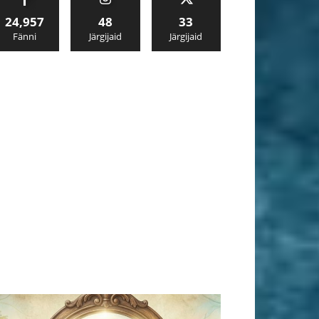
24,957
48
33
Fänni
Järgijaid
Järgijaid