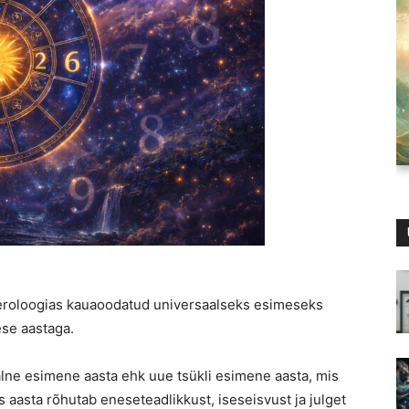
meroloogias kauaoodatud universaalseks esimeseks
ese aastaga.
lne esimene aasta ehk uue tsükli esimene aasta, mis
s aasta rõhutab eneseteadlikkust, iseseisvust ja julget