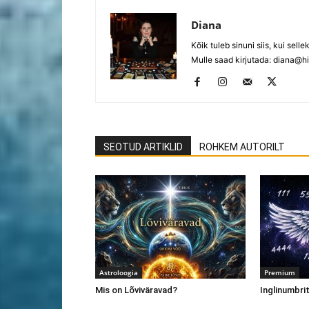
Diana
Kõik tuleb sinuni siis, kui selle
Mulle saad kirjutada:
diana@hi
SEOTUD ARTIKLID
ROHKEM AUTORILT
Astroloogia
Premium
Mis on Lõviväravad?
Inglinumbri