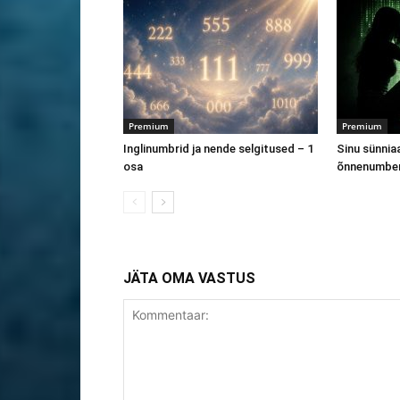
Premium
Premium
Inglinumbrid ja nende selgitused – 1
Sinu sünnia
osa
õnnenumbe
JÄTA OMA VASTUS