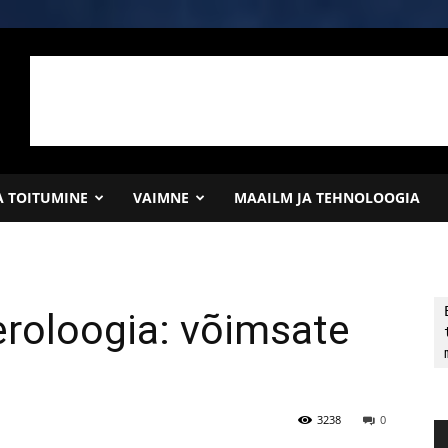
JA TOITUMINE
VAIMNE
MAAILM JA TEHNOLOOGIA
roloogia: võimsate
3238
0