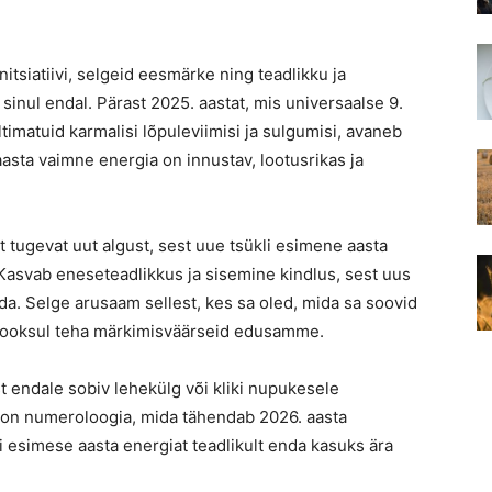
itsiatiivi, selgeid eesmärke ning teadlikku ja
 sinul endal. Pärast 2025. aastat, mis universaalse 9.
ltimatuid karmalisi lõpuleviimisi ja sulgumisi, avaneb
asta vaimne energia on innustav, lootusrikas ja
 tugevat uut algust, sest uue tsükli esimene aasta
Kasvab eneseteadlikkus ja sisemine kindlus, sest uus
da. Selge arusaam sellest, kes sa oled, mida sa soovid
ta jooksul teha märkimisväärseid edusamme.
 endale sobiv lehekülg või kliki nupukesele
is on numeroloogia, mida tähendab 2026. aasta
 esimese aasta energiat teadlikult enda kasuks ära