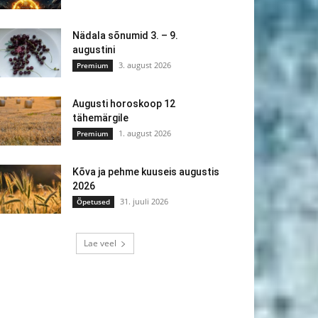
Nädala sõnumid 3. – 9.
augustini
3. august 2026
Premium
Augusti horoskoop 12
tähemärgile
1. august 2026
Premium
Kõva ja pehme kuuseis augustis
2026
31. juuli 2026
Õpetused
Lae veel