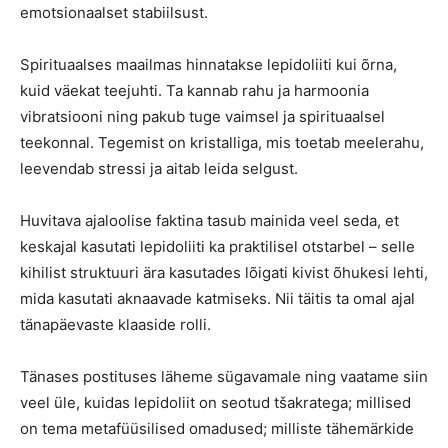
emotsionaalset stabiilsust.
Spirituaalses maailmas hinnatakse lepidoliiti kui õrna,
kuid väekat teejuhti. Ta kannab rahu ja harmoonia
vibratsiooni ning pakub tuge vaimsel ja spirituaalsel
teekonnal. Tegemist on kristalliga, mis toetab meelerahu,
leevendab stressi ja aitab leida selgust.
Huvitava ajaloolise faktina tasub mainida veel seda, et
keskajal kasutati lepidoliiti ka praktilisel otstarbel – selle
kihilist struktuuri ära kasutades lõigati kivist õhukesi lehti,
mida kasutati aknaavade katmiseks. Nii täitis ta omal ajal
tänapäevaste klaaside rolli.
Tänases postituses läheme sügavamale ning vaatame siin
veel üle, kuidas lepidoliit on seotud tšakratega; millised
on tema metafüüsilised omadused; milliste tähemärkide