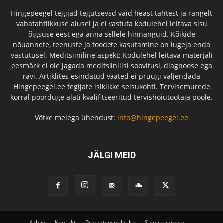
Hingepeegel tegijad tegutsevad vaid heast tahtest ja rangelt
vabatahtlikkuse alusel ja ei vastuta kodulehel leitava sisu
õigsuse eest ega anna sellele hinnanguid. Kõikide
nõuannete, teenuste ja toodete kasutamine on lugeja enda
vastutusel. Meditsiiniline aspekt: Kodulehel leitava materjali
eesmärk ei ole jagada meditsiinilisi soovitusi, diagnoose ega
ravi. Artiklites esindatud vaated ei pruugi väljendada
Hingepeegel.ee tegijate isiklikke seisukohti. Tervisemurede
korral pöörduge alati kvalifitseeritud tervishoiutöötaja poole.
Võtke meiega ühendust:
info@hingepeegel.ee
JÄLGI MEID
Arhiiv
Kontakt
Privaatsuspoliitika
Sisu ja ligipääs