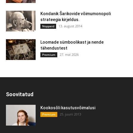
Kondanik Šarikovide võimumonopoli
strateegia kirjeldus.
13. august 2014
Noppeid
Loomade sümboolikast ja nende
tähendustest
27. mai 2026
Premium
Soovitatud
Kookosõli kasutusvõimalusi
25. juuni 2013
Premium