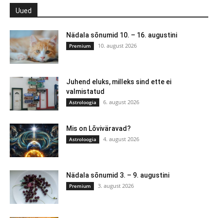
Uued
Nädala sõnumid 10. – 16. augustini
10. august 2026
Premium
Juhend eluks, milleks sind ette ei
valmistatud
6. august 2026
Astroloogia
Mis on Lõviväravad?
4. august 2026
Astroloogia
Nädala sõnumid 3. – 9. augustini
3. august 2026
Premium