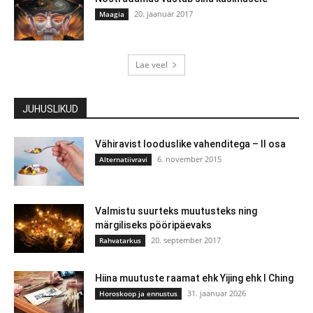
20. jaanuar 2017
Maagia
Lae veel
JUHUSLIKUD
Vähiravist looduslike vahenditega – II osa
6. november 2015
Alternatiivravi
Valmistu suurteks muutusteks ning
märgiliseks pööripäevaks
20. september 2017
Rahvatarkus
Hiina muutuste raamat ehk Yijing ehk I Ching
31. jaanuar 2026
Horoskoop ja ennustus