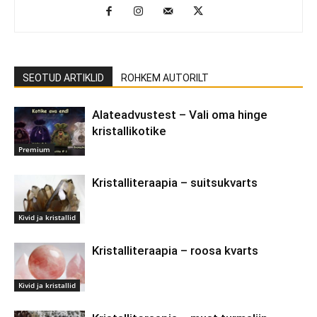
SEOTUD ARTIKLID
ROHKEM AUTORILT
Alateadvustest – Vali oma hinge
kristallikotike
Premium
Kristalliteraapia – suitsukvarts
Kivid ja kristallid
Kristalliteraapia – roosa kvarts
Kivid ja kristallid