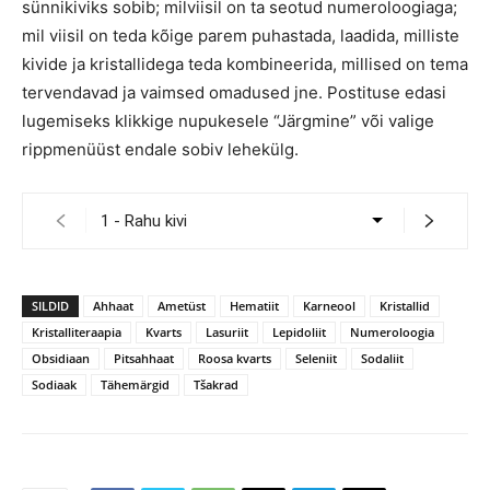
sünnikiviks sobib; milviisil on ta seotud numeroloogiaga;
mil viisil on teda kõige parem puhastada, laadida, milliste
kivide ja kristallidega teda kombineerida, millised on tema
tervendavad ja vaimsed omadused jne. Postituse edasi
lugemiseks klikkige nupukesele “Järgmine” või valige
rippmenüüst endale sobiv lehekülg.
SILDID
Ahhaat
Ametüst
Hematiit
Karneool
Kristallid
Kristalliteraapia
Kvarts
Lasuriit
Lepidoliit
Numeroloogia
Obsidiaan
Pitsahhaat
Roosa kvarts
Seleniit
Sodaliit
Sodiaak
Tähemärgid
Tšakrad