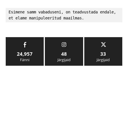
Esimene samm vabaduseni, on teadvustada endale, 
et elame manipuleeritud maailmas.
24,957
48
33
Fänni
Järgijaid
Järgijaid