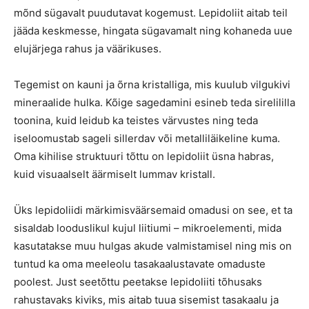
mõnd sügavalt puudutavat kogemust. Lepidoliit aitab teil
jääda keskmesse, hingata sügavamalt ning kohaneda uue
elujärjega rahus ja väärikuses.
Tegemist on kauni ja õrna kristalliga, mis kuulub vilgukivi
mineraalide hulka. Kõige sagedamini esineb teda sirelililla
toonina, kuid leidub ka teistes värvustes ning teda
iseloomustab sageli sillerdav või metalliläikeline kuma.
Oma kihilise struktuuri tõttu on lepidoliit üsna habras,
kuid visuaalselt äärmiselt lummav kristall.
Üks lepidoliidi märkimisväärsemaid omadusi on see, et ta
sisaldab looduslikul kujul liitiumi – mikroelementi, mida
kasutatakse muu hulgas akude valmistamisel ning mis on
tuntud ka oma meeleolu tasakaalustavate omaduste
poolest. Just seetõttu peetakse lepidoliiti tõhusaks
rahustavaks kiviks, mis aitab tuua sisemist tasakaalu ja