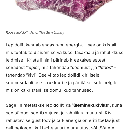
Roosa lepidoliit Foto: The Gem Library
Lepidoliit kannab endas rahu energiat – see on kristall,
mis toetab teid sisemise vaikuse, tasakaalu ja rahulikkuse
leidmisel. Kristalli nimi pärineb kreekakeelsetest
sõnadest
“lepis”
, mis tähendab “soomust”, ja
“lithos”
–
tähendab “kivi”. See viitab lepidoliidi kihilisele,
soomusetaolisele struktuurile ja pärliläikelisele helgile,
mis on ka kristalli iseloomulikud tunnused.
Sageli nimetatakse lepidoliiti ka
“üleminekukiviks”
, kuna
see sümboliseerib sujuvat ja rahulikku muutust. Kivi
rahustav, selgust toov ja tark energia on eriti toetav just
neil hetkedel, kui läbite suurt elumuutust või töötlete