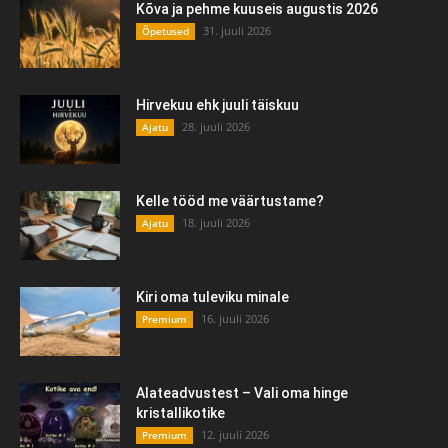
Kõva ja pehme kuuseis augustis 2026
31. juuli 2026
Õpetused
Hirvekuu ehk juuli täiskuu
28. juuli 2026
Ajatu
Kelle tööd me väärtustame?
18. juuli 2026
Ajatu
Kiri oma tuleviku minale
16. juuli 2026
Premium
Alateadvustest – Vali oma hinge
kristallikotike
12. juuli 2026
Premium