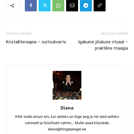
Eelmine artikkel
Järgmine artikkel
Kristalliteraapia – suitsukvarts
Igakuine jõukuse rituaal –
praktiline maagia
Diana
Kõik tuleb sinuni siis, kui selleks on õige aeg ja mil oled selleks
vaimselt ja füüsiliselt valmis... Mulle saad kirjutada:
diana@hingepeegel.ee