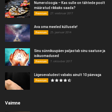
Numeroloogia – Kas sulle on tähtede poolt
määratud rikkaks saada?
27. veebruar 2017
Premium
Ava oma meeled küllusele!
25. jaanuar 2014
Premium
Sinu sünnikuupäev paljastab sinu saatuse ja
isikuomadused
7. oktoober 2017
Premium
Liigesevaludest vabaks ainult 10 päevaga
Premium
Vaimne