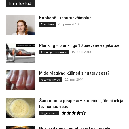
Enim loetud
Kookosõli kasutusvõimalusi
25. juuni 2013
Premium
Planking – plänkingu 10 päevane väljakutse
15. juuli 2013
Tervis ja toitumine
Mida räägivad küüned sinu tervisest?
20. mai 2014
Alternatiivravi
Šampoonita peapesu – kogemus, üleminek ja
levinumad vead
Kogemused
Nostradamus vastab sinu küsimusele