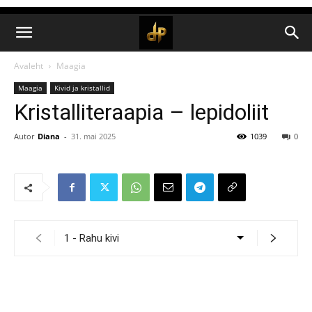
Avaleht
Maagia
Maagia
Kivid ja kristallid
Kristalliteraapia – lepidoliit
Autor
Diana
-
31. mai 2025
1039
0