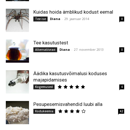
Kuidas hoida ämblikud kodust eemal
Diana
-
29. jaanuar 2014
Tee ise
0
Tee kasutustest
Diana
-
27. november 2013
Alternatiivravi
0
Äädika kasutusvõimalusi koduses
majapidamises
Kogemused
4
Pesupesemisvahendid luubi alla
Kodukeemia
42