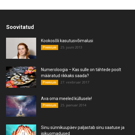
Soovitatud
Kookosõli kasutusvõimalusi
25. juuni 2013
Premium
Numeroloogia – Kas sulle on tähtede poolt
määratud rikkaks saada?
27. veebruar 2017
Premium
Ava oma meeled küllusele!
25. jaanuar 2014
Premium
Sinu sünnikuupäev paljastab sinu saatuse ja
isikuomadused