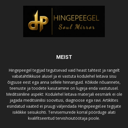
MEIST
Hingepeegel tegijad tegutsevad vaid heast tahtest ja rangelt
vabatahtlikkuse alusel ja ei vastuta kodulehel leitava sisu
õigsuse eest ega anna sellele hinnanguid. Kõikide nõuannete,
teenuste ja toodete kasutamine on lugeja enda vastutusel.
Meditsiiniline aspekt: Kodulehel leitava materjali eesmärk ei ole
jagada meditsiinilisi soovitusi, diagnoose ega ravi. Artiklites
esindatud vaated ei pruugi väljendada Hingepeegel.ee tegijate
isiklikke seisukohti. Tervisemurede korral pöörduge alati
kvalifitseeritud tervishoiutöötaja poole.