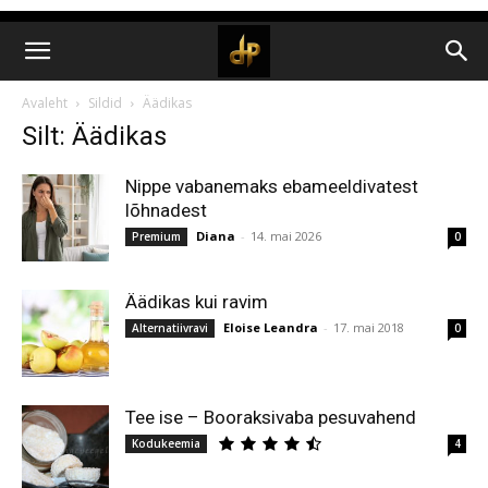
Avaleht
Sildid
Äädikas
Silt: Äädikas
Nippe vabanemaks ebameeldivatest
lõhnadest
Diana
-
14. mai 2026
Premium
0
Äädikas kui ravim
Eloise Leandra
-
17. mai 2018
Alternatiivravi
0
Tee ise – Booraksivaba pesuvahend
Kodukeemia
4