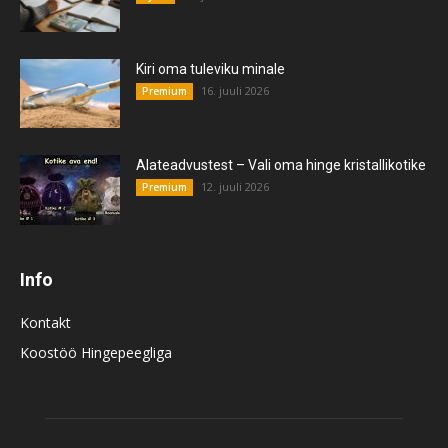
Kiri oma tuleviku minale
16. juuli 2026
Premium
Alateadvustest – Vali oma hinge kristallikotike
12. juuli 2026
Premium
Info
Kontakt
Koostöö Hingepeegliga