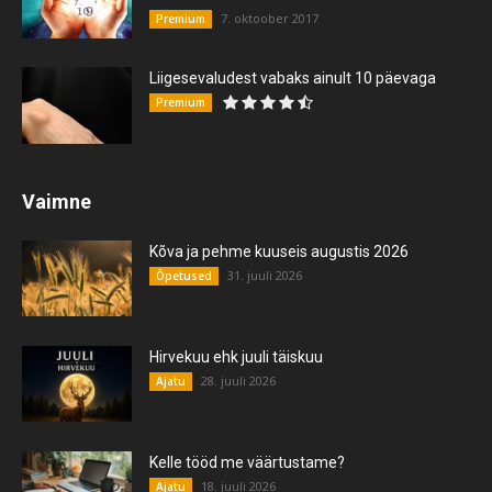
7. oktoober 2017
Premium
Liigesevaludest vabaks ainult 10 päevaga
Premium
Vaimne
Kõva ja pehme kuuseis augustis 2026
31. juuli 2026
Õpetused
Hirvekuu ehk juuli täiskuu
28. juuli 2026
Ajatu
Kelle tööd me väärtustame?
18. juuli 2026
Ajatu