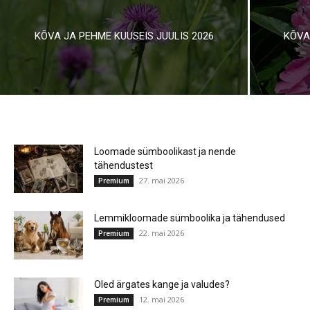
KÕVA JA PEHME KUUSEIS JUULIS 2026
KÕVA
Loomade sümboolikast ja nende
tähendustest
27. mai 2026
Premium
Lemmikloomade sümboolika ja tähendused
22. mai 2026
Premium
Oled ärgates kange ja valudes?
12. mai 2026
Premium