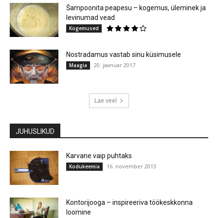
Šampoonita peapesu – kogemus, üleminek ja
levinumad vead
Kogemused
Nostradamus vastab sinu küsimusele
20. jaanuar 2017
Maagia
Lae veel
JUHUSLIKUD
Karvane vaip puhtaks
16. november 2013
Kodukeemia
Kontorijooga – inspireeriva töökeskkonna
loomine