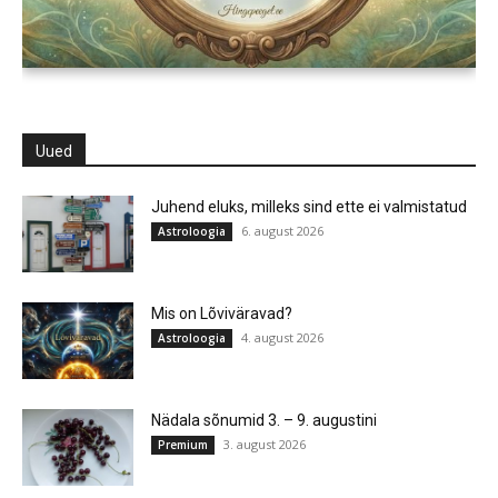
Uued
Juhend eluks, milleks sind ette ei valmistatud
6. august 2026
Astroloogia
Mis on Lõviväravad?
4. august 2026
Astroloogia
Nädala sõnumid 3. – 9. augustini
3. august 2026
Premium