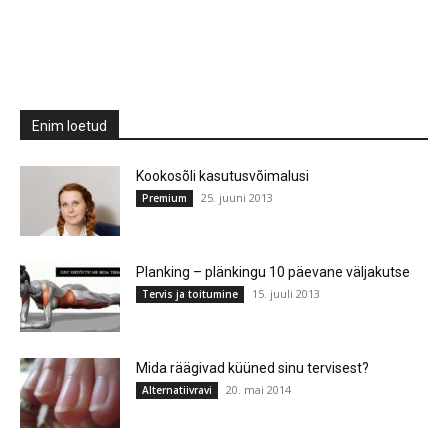
Enim loetud
Kookosõli kasutusvõimalusi
25. juuni 2013
Premium
Planking – plänkingu 10 päevane väljakutse
15. juuli 2013
Tervis ja toitumine
Mida räägivad küüned sinu tervisest?
20. mai 2014
Alternatiivravi