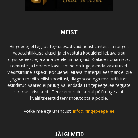
MEIST
Hingepeegel tegijad tegutsevad vaid heast tahtest ja rangelt
vabatahtlikkuse alusel ja ei vastuta kodulehel leitava sisu
õigsuse eest ega anna sellele hinnanguid. Kõikide nõuannete,
teenuste ja toodete kasutamine on lugeja enda vastutusel.
Meditsiiniline aspekt: Kodulehel leitava materjali eesmärk ei ole
jagada meditsiinilisi soovitusi, diagnoose ega ravi. Artiklites
esindatud vaated ei pruugi väljendada Hingepeegel.ee tegijate
isiklikke seisukohti. Tervisemurede korral pöörduge alati
kvalifitseeritud tervishoiutöötaja poole.
Võtke meiega ühendust:
info@hingepeegel.ee
JÄLGI MEID