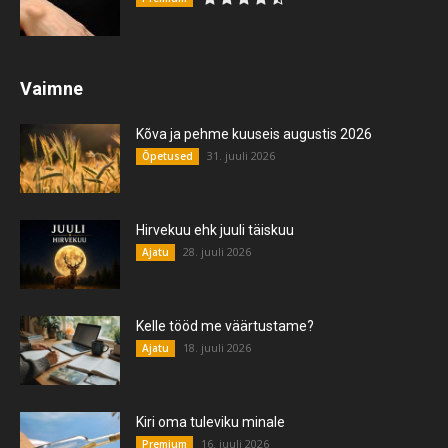
Vaimne
Kõva ja pehme kuuseis augustis 2026
31. juuli 2026
Õpetused
Hirvekuu ehk juuli täiskuu
28. juuli 2026
Ajatu
Kelle tööd me väärtustame?
18. juuli 2026
Ajatu
Kiri oma tuleviku minale
16. juuli 2026
Premium