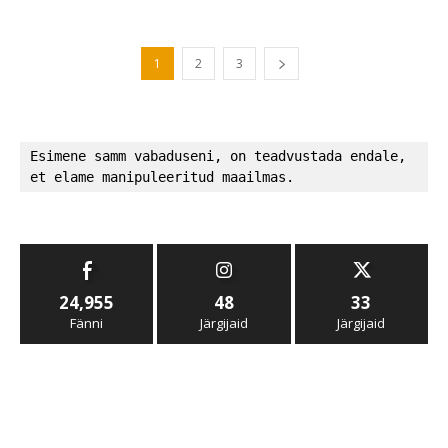
1
2
3
Esimene samm vabaduseni, on teadvustada endale, 
et elame manipuleeritud maailmas.
24,955
48
33
Fänni
Järgijaid
Järgijaid