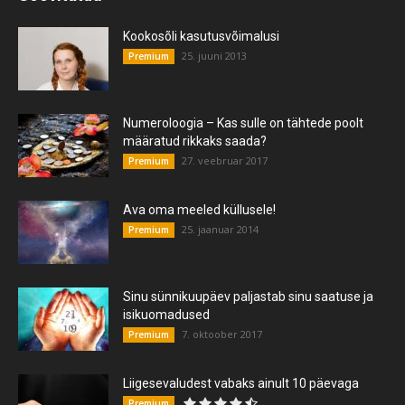
Kookosõli kasutusvõimalusi
25. juuni 2013
Premium
Numeroloogia – Kas sulle on tähtede poolt
määratud rikkaks saada?
27. veebruar 2017
Premium
Ava oma meeled küllusele!
25. jaanuar 2014
Premium
Sinu sünnikuupäev paljastab sinu saatuse ja
isikuomadused
7. oktoober 2017
Premium
Liigesevaludest vabaks ainult 10 päevaga
Premium