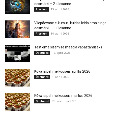
eesmärki – 2. ülesanne
15. aprill 2026
Premium
Viiepäevane e-kursus, kuidas leida oma hinge
eesmärki – 1. ülesanne
14. aprill 2026
Premium
Test oma sisemise maagia vabastamiseks
12. aprill 2026
Õpetused
Kõva ja pehme kuuseis aprillis 2026
1. aprill 2026
Õpetused
Kõva ja pehme kuuseis märtsis 2026
28. veebruar 2026
Õpetused