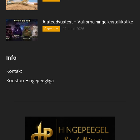
Alateadvustest – Vali oma hinge kristallikotike
12. juuli 2026
Premium
Info
Kontakt
Koostöö Hingepeegliga