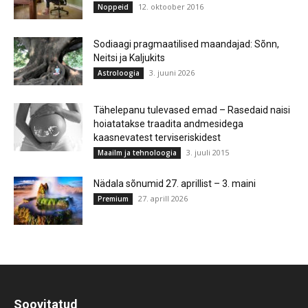
12. oktoober 2016
Noppeid
Sodiaagi pragmaatilised maandajad: Sõnn,
Neitsi ja Kaljukits
3. juuni 2026
Astroloogia
Tähelepanu tulevased emad – Rasedaid naisi
hoiatatakse traadita andmesidega
kaasnevatest terviseriskidest
3. juuli 2015
Maailm ja tehnoloogia
Nädala sõnumid 27. aprillist – 3. maini
27. aprill 2026
Premium
Soovitatud