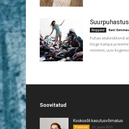
Suurpuhastus
Kati Eenma
Noppeid
Puhas elukeskkond anna
lööge kampa ja teeme
reisimist, uusi kogemu
Soovitatud
Kookosõli kasutusvõimalusi
25. juuni 2013
Premium