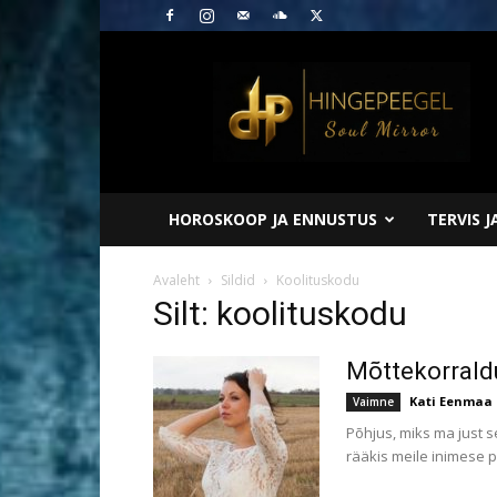
Hingepeegel
HOROSKOOP JA ENNUSTUS
TERVIS 
Avaleht
Sildid
Koolituskodu
Silt: koolituskodu
Mõttekorrald
Kati Eenmaa
Vaimne
Põhjus, miks ma just s
rääkis meile inimese 