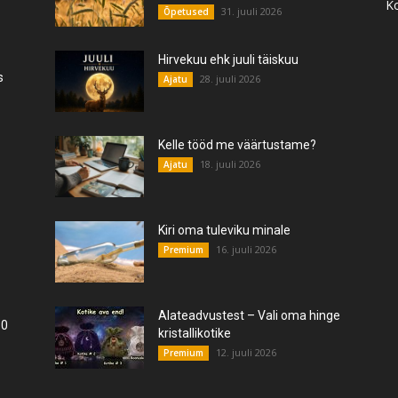
K
31. juuli 2026
Õpetused
Hirvekuu ehk juuli täiskuu
s
28. juuli 2026
Ajatu
Kelle tööd me väärtustame?
18. juuli 2026
Ajatu
Kiri oma tuleviku minale
16. juuli 2026
Premium
Alateadvustest – Vali oma hinge
10
kristallikotike
12. juuli 2026
Premium