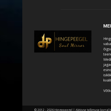
ME
Hing
vabat
õigs
teen
Medi
jagad
esin
isik
kvali
Võtk
© 2012 - 2026 Hingepeegel | Aktiivse tellimuse korral 