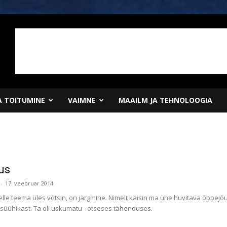
JA TOITUMINE
VAIMNE
MAAILM JA TEHNOLOOGIA
us
-
17. veebruar 2014
elle teema üles võtsin, on järgmine. Nimelt käisin ma ühe huvitava õppejõ
psüühikast. Ta oli uskumatu - otseses tähenduses.