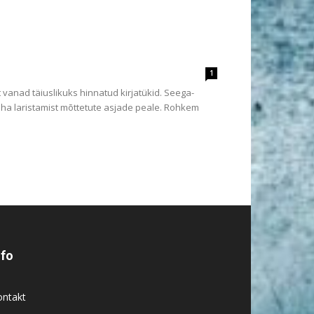
1
 vanad täiuslikuks hinnatud kirjatükid. Seega-
a laristamist mõttetute asjade peale. Rohkem
nfo
ontakt