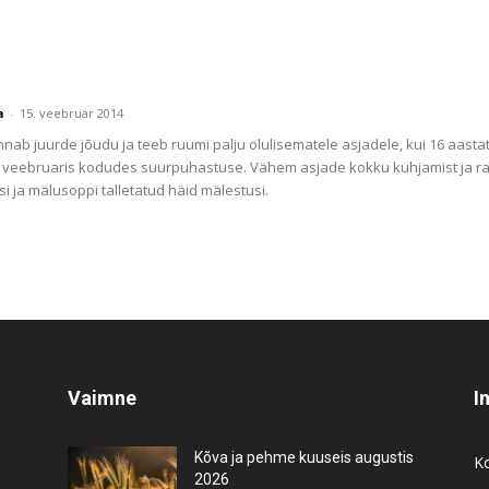
a
-
15. veebruar 2014
b juurde jõudu ja teeb ruumi palju olulisematele asjadele, kui 16 aastat
 veebruaris kodudes suurpuhastuse. Vähem asjade kokku kuhjamist ja rah
si ja mälusoppi talletatud häid mälestusi.
Vaimne
I
Kõva ja pehme kuuseis augustis
K
2026