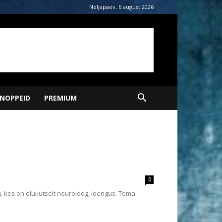
Neljapäev, 6 august 2026
NOPPEID
PREMIUM
0
u, kes on elukutselt neuroloog, loengus. Tema