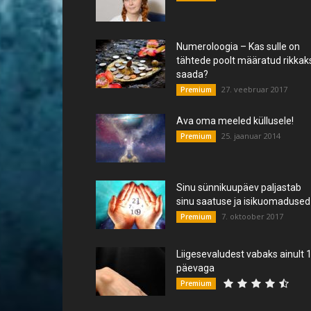
Numeroloogia – Kas sulle on
tähtede poolt määratud rikkak
saada?
27. veebruar 2017
Premium
Ava oma meeled küllusele!
25. jaanuar 2014
Premium
Sinu sünnikuupäev paljastab
sinu saatuse ja isikuomadused
7. oktoober 2017
Premium
Liigesevaludest vabaks ainult 
päevaga
Premium