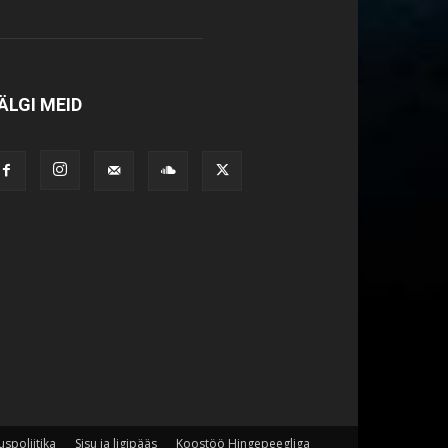
ÄLGI MEID
uspoliitika
Sisu ja ligipääs
Koostöö Hingepeegliga