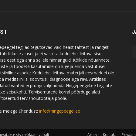
IST
J
epeegel tegijad tegutsevad vaid heast tahtest ja rangelt
ahtlikkuse alusel ja ei vastuta kodulehel leitava sisu
use eest ega anna sellele hinnanguid. Kõikide nõuannete,
uste ja toodete kasutamine on lugeja enda vastutusel.
tsiiniline aspekt: Kodulehel leitava materjali eesmärk ei ole
a meditsiinilisi soovitusi, diagnoose ega ravi. Artiklites
datud vaated ei pruugi väljendada Hingepeegel.ee tegijate
likke seisukohti. Tervisemurede korral pöörduge alati
fitseeritud tervishoiutöötaja poole.
e meiega ühendust:
info@hingepeegel.ee
kuvatakse sisu reklaamivabalt
Arhiiv
Kontakt
Privaats