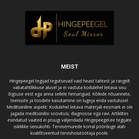
MEIST
Hingepeegel tegijad tegutsevad vaid heast tahtest ja rangelt
vabatahtlikkuse alusel ja ei vastuta kodulehel leitava sisu
õigsuse eest ega anna sellele hinnanguid. Kõikide nõuannete,
teenuste ja toodete kasutamine on lugeja enda vastutusel.
Meditsiiniline aspekt: Kodulehel leitava materjali eesmärk ei ole
jagada meditsiinilisi soovitusi, diagnoose ega ravi. Artiklites
esindatud vaated ei pruugi väljendada Hingepeegel.ee tegijate
isiklikke seisukohti. Tervisemurede korral pöörduge alati
kvalifitseeritud tervishoiutöötaja poole.