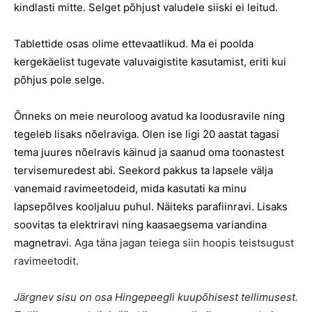
kindlasti mitte. Selget põhjust valudele siiski ei leitud.
Tablettide osas olime ettevaatlikud. Ma ei poolda
kergekäelist tugevate valuvaigistite kasutamist, eriti kui
põhjus pole selge.
Õnneks on meie neuroloog avatud ka loodusravile ning
tegeleb lisaks nõelraviga. Olen ise ligi 20 aastat tagasi
tema juures nõelravis käinud ja saanud oma toonastest
tervisemuredest abi. Seekord pakkus ta lapsele välja
vanemaid ravimeetodeid, mida kasutati ka minu
lapsepõlves kooljaluu puhul. Näiteks parafiinravi. Lisaks
soovitas ta elektriravi ning kaasaegsema variandina
magnetravi.
Aga täna jagan teiega siin hoopis teistsugust
ravimeetodit.
Järgnev sisu on osa Hingepeegli kuupõhisest tellimusest.