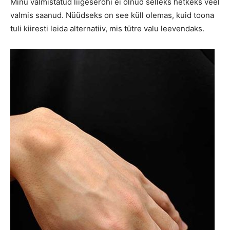
Minu valmistatud liigeserohi ei olnud selleks hetkeks veel
valmis saanud. Nüüdseks on see küll olemas, kuid toona
tuli kiiresti leida alternatiiv, mis tütre valu leevendaks.