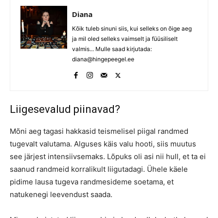
Diana
Kõik tuleb sinuni siis, kui selleks on õige aeg
ja mil oled selleks vaimselt ja füüsiliselt
valmis... Mulle saad kirjutada:
diana@hingepeegel.ee
Liigesevalud piinavad?
Mõni aeg tagasi hakkasid teismelisel piigal randmed
tugevalt valutama. Alguses käis valu hooti, siis muutus
see järjest intensiivsemaks. Lõpuks oli asi nii hull, et ta ei
saanud randmeid korralikult liigutadagi. Ühele käele
pidime lausa tugeva randmesideme soetama, et
natukenegi leevendust saada.