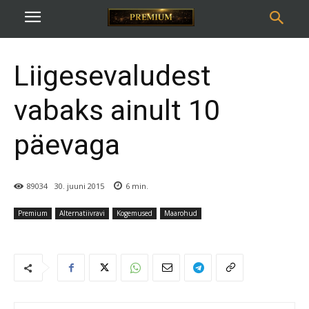
Liigesevaludest
vabaks ainult 10
päevaga
89034
30. juuni 2015
6
min.
Premium
Alternatiivravi
Kogemused
Maarohud