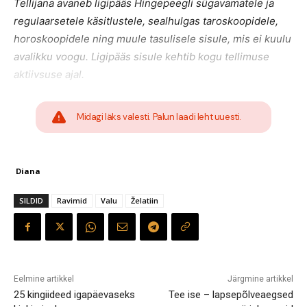
Tellijana avaneb ligipääs Hingepeegli sügavamatele ja
regulaarsetele käsitlustele, sealhulgas taroskoopidele,
horoskoopidele ning muule tasulisele sisule, mis ei kuulu
avalikku voogu. Ligipääs sisule kehtib kogu tellimuse
aktiivsuse ajal.
Midagi läks valesti. Palun laadi leht uuesti.
Diana
SILDID
Ravimid
Valu
Želatiin
Eelmine artikkel
Järgmine artikkel
25 kingiideed igapäevaseks
Tee ise – lapsepõlveaegsed