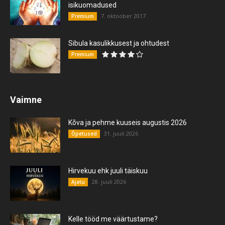
isikuomadused
7. oktoober 2017
Premium
Sibula kasulikkusest ja ohtudest
Premium
Vaimne
Kõva ja pehme kuuseis augustis 2026
31. juuli 2026
Õpetused
Hirvekuu ehk juuli täiskuu
28. juuli 2026
Ajatu
Kelle tööd me väärtustame?