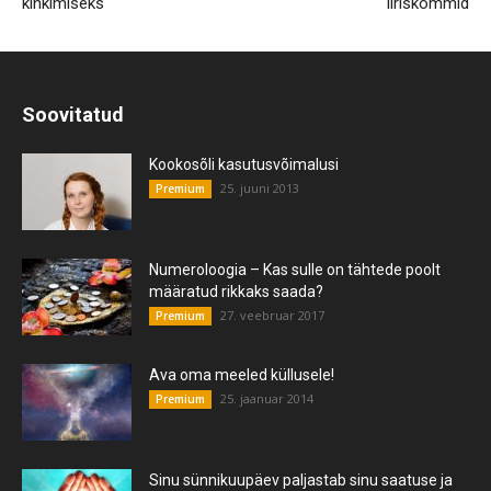
kinkimiseks
iiriskommid
Soovitatud
Kookosõli kasutusvõimalusi
25. juuni 2013
Premium
Numeroloogia – Kas sulle on tähtede poolt
määratud rikkaks saada?
27. veebruar 2017
Premium
Ava oma meeled küllusele!
25. jaanuar 2014
Premium
Sinu sünnikuupäev paljastab sinu saatuse ja