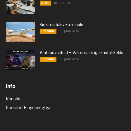
18. juuli 2026
Ajatu
Kiri oma tuleviku minale
16. juuli 2026
Premium
Alateadvustest – Vali oma hinge kristallikotike
12. juuli 2026
Premium
Info
Kontakt
Koostöö Hingepeegliga