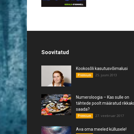
Soovitatud
Kookosõli kasutusvõimalusi
25. juuni 2013
Premium
Numeroloogia – Kas sulle on
tähtede poolt määratud rikkak
saada?
27. veebruar 2017
Premium
Ava oma meeled küllusele!