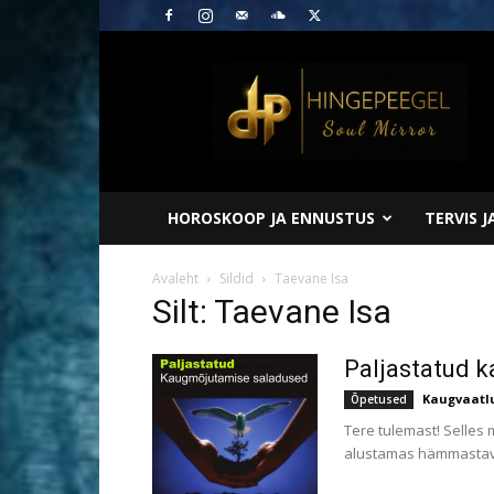
Hingepeegel
HOROSKOOP JA ENNUSTUS
TERVIS 
Avaleht
Sildid
Taevane Isa
Silt: Taevane Isa
Paljastatud k
Kaugvaatl
Õpetused
Tere tulemast! Selles
alustamas hämmastava