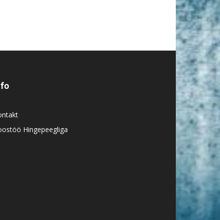
nfo
ontakt
oostöö Hingepeegliga