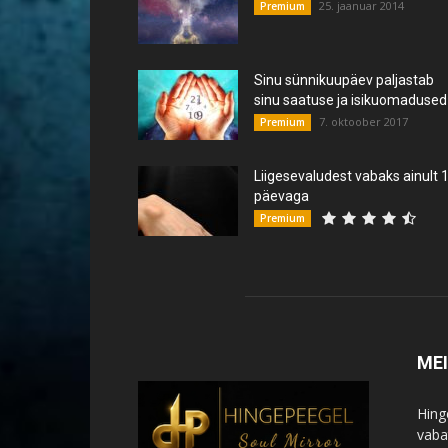
25. jaanuar 2014
Premium
Sinu sünnikuupäev paljastab
sinu saatuse ja isikuomadused
7. oktoober 2017
Premium
Liigesevaludest vabaks ainult 
päevaga
Premium
ME
Hing
vabat