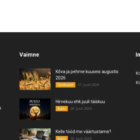
Vaimne
I
Kõva ja pehme kuuseis augustis
K
2026
K
31. juuli 2026
Õpetused
Hirvekuu ehk juuli täiskuu
s
28. juuli 2026
Ajatu
Kelle tööd me väärtustame?
18. juuli 2026
Ajatu