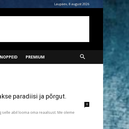
Laupäev, 8 august 2026
NOPPEID
PREMIUM
se paradiisi ja põrgut.
0
g selle abil looma oma reaalsust. Me oleme