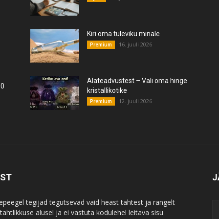
Kiri oma tuleviku minale
16. juuli 2026
Premium
Alateadvustest – Vali oma hinge
10
kristallikotike
12. juuli 2026
Premium
IST
J
epeegel tegijad tegutsevad vaid heast tahtest ja rangelt
ahtlikkuse alusel ja ei vastuta kodulehel leitava sisu