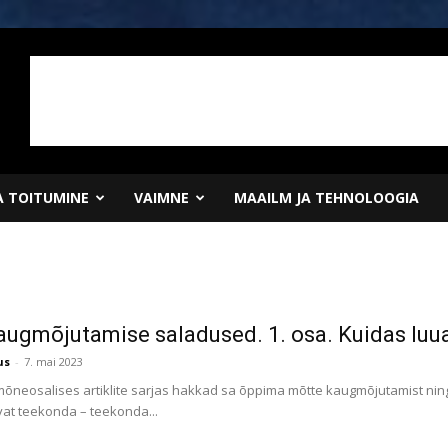
JA TOITUMINE
VAIMNE
MAAILM JA TEHNOLOOGIA
augmõjutamise saladused. 1. osa. Kuidas luuak
us
-
7. mai 2023
 mõneosalises artiklite sarjas hakkad sa õppima mõtte kaugmõjutamist nin
t teekonda – teekonda...