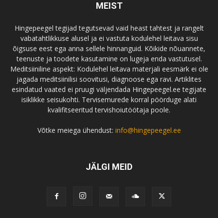
MEIST
Hingepeegel tegijad tegutsevad vaid heast tahtest ja rangelt
vabatahtlikkuse alusel ja ei vastuta kodulehel leitava sisu
õigsuse eest ega anna sellele hinnanguid. Kõikide nõuannete,
teenuste ja toodete kasutamine on lugeja enda vastutusel.
Meditsiiniline aspekt: Kodulehel leitava materjali eesmärk ei ole
jagada meditsiinilisi soovitusi, diagnoose ega ravi. Artiklites
esindatud vaated ei pruugi väljendada Hingepeegel.ee tegijate
isiklikke seisukohti. Tervisemurede korral pöörduge alati
kvalifitseeritud tervishoiutöötaja poole.
Võtke meiega ühendust:
info@hingepeegel.ee
JÄLGI MEID