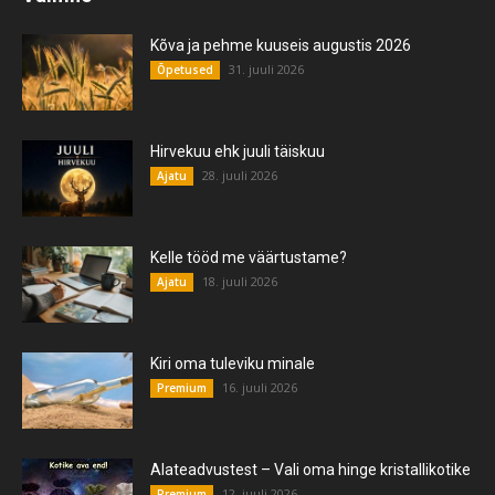
Kõva ja pehme kuuseis augustis 2026
31. juuli 2026
Õpetused
Hirvekuu ehk juuli täiskuu
28. juuli 2026
Ajatu
Kelle tööd me väärtustame?
18. juuli 2026
Ajatu
Kiri oma tuleviku minale
16. juuli 2026
Premium
Alateadvustest – Vali oma hinge kristallikotike
12. juuli 2026
Premium