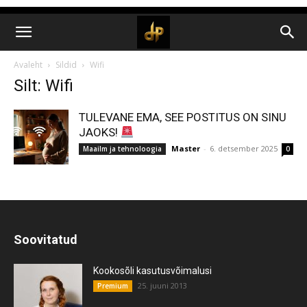
Avaleht
Sildid
Wifi
Silt: Wifi
TULEVANE EMA, SEE POSTITUS ON SINU
JAOKS!
Master
-
6. detsember 2025
Maailm ja tehnoloogia
0
Soovitatud
Kookosõli kasutusvõimalusi
25. juuni 2013
Premium