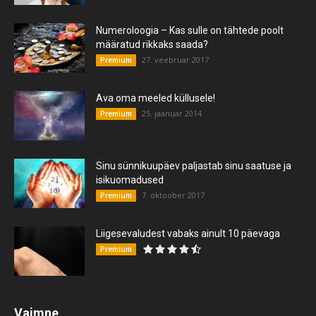
Numeroloogia – Kas sulle on tähtede poolt
määratud rikkaks saada?
27. veebruar 2017
Premium
Ava oma meeled küllusele!
25. jaanuar 2014
Premium
Sinu sünnikuupäev paljastab sinu saatuse ja
isikuomadused
7. oktoober 2017
Premium
Liigesevaludest vabaks ainult 10 päevaga
Premium
Vaimne