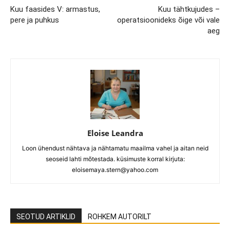
Kuu faasides V: armastus,
Kuu tähtkujudes –
pere ja puhkus
operatsioonideks õige või vale
aeg
Eloise Leandra
Loon ühendust nähtava ja nähtamatu maailma vahel ja aitan neid
seoseid lahti mõtestada. küsimuste korral kirjuta:
eloisemaya.stern@yahoo.com
SEOTUD ARTIKLID
ROHKEM AUTORILT