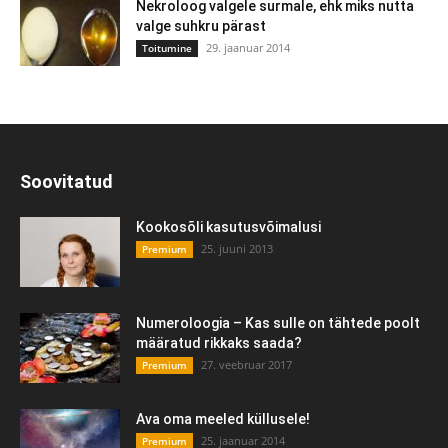
Nekroloog valgele surmale, ehk miks nutta
valge suhkru pärast
29. jaanuar 2014
Toitumine
Soovitatud
Kookosõli kasutusvõimalusi
25. juuni 2013
Premium
Numeroloogia – Kas sulle on tähtede poolt
määratud rikkaks saada?
27. veebruar 2017
Premium
Ava oma meeled küllusele!
25. jaanuar 2014
Premium