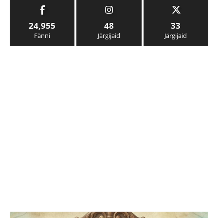
24,955
48
33
Fänni
Järgijaid
Järgijaid