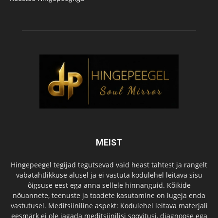
MEIST
Hingepeegel tegijad tegutsevad vaid heast tahtest ja rangelt
vabatahtlikkuse alusel ja ei vastuta kodulehel leitava sisu
õigsuse eest ega anna sellele hinnanguid. Kõikide
nõuannete, teenuste ja toodete kasutamine on lugeja enda
vastutusel. Meditsiiniline aspekt: Kodulehel leitava materjali
eesmärk ei ole jagada meditsiinilisi soovitusi, diagnoose ega