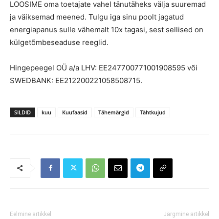
LOOSIME oma toetajate vahel tänutäheks välja suuremad
ja väiksemad meened. Tulgu iga sinu poolt jagatud
energiapanus sulle vähemalt 10x tagasi, sest sellised on
külgetõmbeseaduse reeglid.
Hingepeegel OÜ a/a LHV: EE247700771001908595 või
SWEDBANK: EE212200221058508715.
SILDID
kuu
Kuufaasid
Tähemärgid
Tähtkujud
Eelmine artikkel
Järgmine artikkel