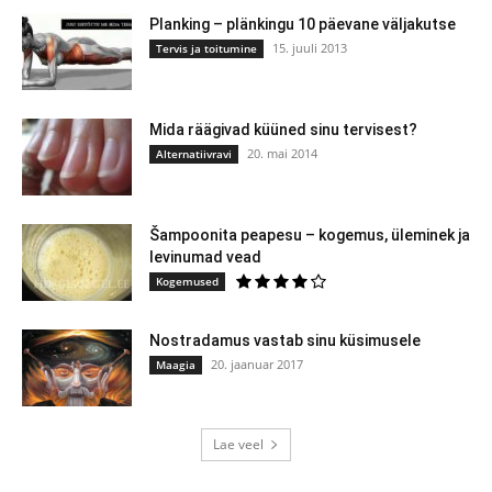
Planking – plänkingu 10 päevane väljakutse
15. juuli 2013
Tervis ja toitumine
Mida räägivad küüned sinu tervisest?
20. mai 2014
Alternatiivravi
Šampoonita peapesu – kogemus, üleminek ja
levinumad vead
Kogemused
Nostradamus vastab sinu küsimusele
20. jaanuar 2017
Maagia
Lae veel