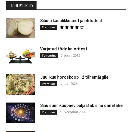
JUHUSLIKUD
Sibula kasulikkusest ja ohtudest
Premium
Varjatud tõde kaloritest
3. juuni 2013
Toitumine
Juulikuu horoskoop 12 tähemärgile
1. juuli 2026
Premium
Sinu sünnikuupäev paljastab sinu õnnetähe
21. veebruar 2026
Premium