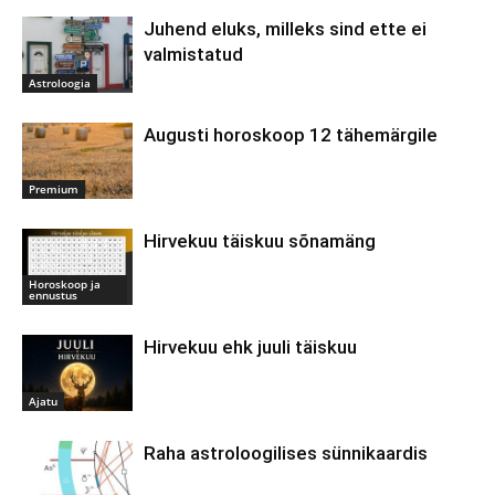
Juhend eluks, milleks sind ette ei
valmistatud
Astroloogia
Augusti horoskoop 12 tähemärgile
Premium
Hirvekuu täiskuu sõnamäng
Horoskoop ja
ennustus
Hirvekuu ehk juuli täiskuu
Ajatu
Raha astroloogilises sünnikaardis