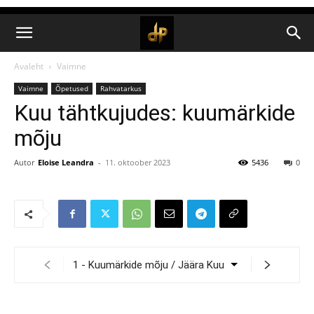
Avaleht
Vaimne
Vaimne
Õpetused
Rahvatarkus
Kuu tähtkujudes: kuumärkide
mõju
Autor
Eloise Leandra
-
11. oktoober 2023
5436
0