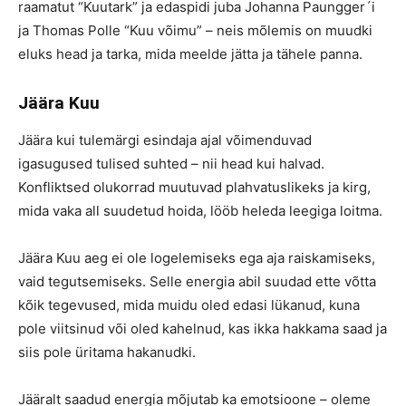
raamatut “Kuutark” ja edaspidi juba Johanna Paungger´i
ja Thomas Polle “Kuu võimu” – neis mõlemis on muudki
eluks head ja tarka, mida meelde jätta ja tähele panna.
Jäära Kuu
Jäära kui tulemärgi esindaja ajal võimenduvad
igasugused tulised suhted – nii head kui halvad.
Konfliktsed olukorrad muutuvad plahvatuslikeks ja kirg,
mida vaka all suudetud hoida, lööb heleda leegiga loitma.
Jäära Kuu aeg ei ole logelemiseks ega aja raiskamiseks,
vaid tegutsemiseks. Selle energia abil suudad ette võtta
kõik tegevused, mida muidu oled edasi lükanud, kuna
pole viitsinud või oled kahelnud, kas ikka hakkama saad ja
siis pole üritama hakanudki.
Jääralt saadud energia mõjutab ka emotsioone – oleme