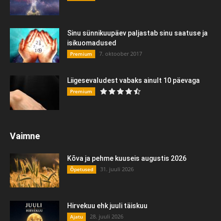
Sinu sünnikuupäev paljastab sinu saatuse ja
isikuomadused
7. oktoober 2017
Premium
Liigesevaludest vabaks ainult 10 päevaga
Premium
Vaimne
Kõva ja pehme kuuseis augustis 2026
31. juuli 2026
Õpetused
Hirvekuu ehk juuli täiskuu
28. juuli 2026
Ajatu