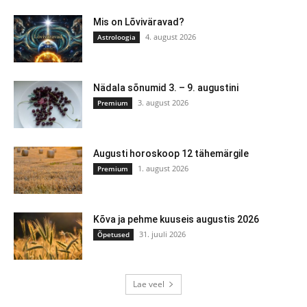
Mis on Lõviväravad?
4. august 2026
Astroloogia
Nädala sõnumid 3. – 9. augustini
3. august 2026
Premium
Augusti horoskoop 12 tähemärgile
1. august 2026
Premium
Kõva ja pehme kuuseis augustis 2026
31. juuli 2026
Õpetused
Lae veel