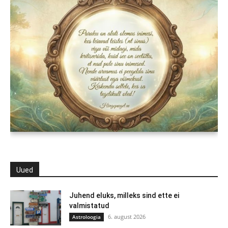
Uued
Juhend eluks, milleks sind ette ei
valmistatud
6. august 2026
Astroloogia