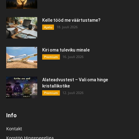
Kelle tööd me väärtustame?
18. juuli 2026
Ajatu
Kiri oma tuleviku minale
16. juuli 2026
Premium
Alateadvustest – Vali oma hinge
kristallikotike
12. juuli 2026
Premium
Info
Kontakt
Koostöö Hingepeegliga