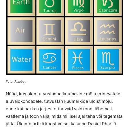
Foto: Pixabay
Nüüd, kus olen tutvustanud kuufaaside mõju erinevatele
eluvaldkondadele, tutvustan kuumärkide üldist mõju,
enne kui hakkan järjest erinevaid valdkondi lähemalt
vaatlema ja toon välja, mida millisel ajal teha või tegemata
jätta. Üldinfo artikli koostamisel kasutan Daniel Pharr´i