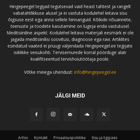
Hingepeegel tegijad tegutsevad vaid heast tahtest ja rangelt
vabatahtlikkuse alusel ja ei vastuta kodulehel leitava sisu
õigsuse eest ega anna sellele hinnanguid. Kõikide nõuannete,
teenuste ja toodete kasutamine on lugeja enda vastutusel.
Meditsiiniline aspekt: Kodulehel leitava materjali eesmärk ei ole
jagada meditsiinilisi soovitusi, diagnoose ega ravi. Artiklites
esindatud vaated ei pruugi väljendada Hingepeegel.ee tegijate
isiklikke seisukohti. Tervisemurede korral pöörduge alati
kvalifitseeritud tervishoiutöötaja poole.
Võtke meiega ühendust:
info@hingepeegel.ee
JÄLGI MEID
Arhiiv
Kontakt
Privaatsuspoliitika
Sisu ja ligipääs