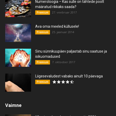
Numeroloogia – Kas sulle on tähtede poolt
määratud rikkaks saada?
27. veebruar 2017
Premium
Ava oma meeled küllusele!
25. jaanuar 2014
Premium
Sinu sünnikuupäev paljastab sinu saatuse ja
isikuomadused
7. oktoober 2017
Premium
Liigesevaludest vabaks ainult 10 päevaga
Premium
Vaimne