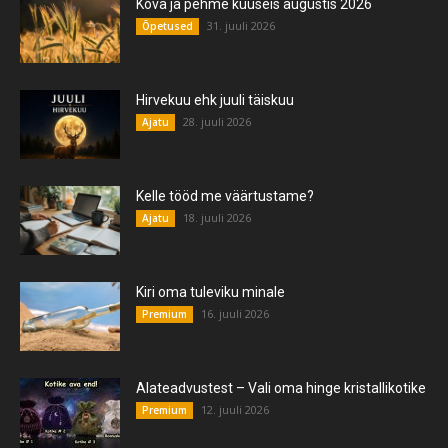
Kõva ja pehme kuuseis augustis 2026
31. juuli 2026
Õpetused
Hirvekuu ehk juuli täiskuu
28. juuli 2026
Ajatu
Kelle tööd me väärtustame?
18. juuli 2026
Ajatu
Kiri oma tuleviku minale
16. juuli 2026
Premium
Alateadvustest – Vali oma hinge kristallikotike
12. juuli 2026
Premium