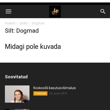
Avaleht
Sildid
Dogmad
Silt: Dogmad
Midagi pole kuvada
Soovitatud
Kookosõli kasutusvõimalusi
25. juuni 2013
Premium