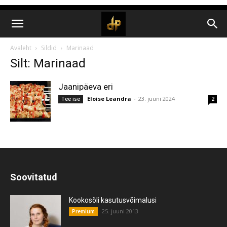
Avaleht
Sildid
Marinaad
Silt: Marinaad
Jaanipäeva eri
Eloise Leandra
-
23. juuni 2024
Tee ise
2
Soovitatud
Kookosõli kasutusvõimalusi
25. juuni 2013
Premium