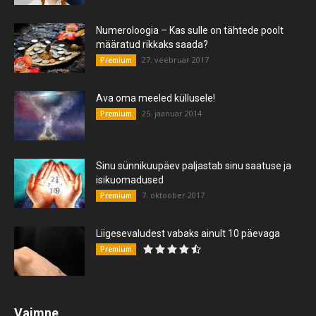
Numeroloogia – Kas sulle on tähtede poolt
määratud rikkaks saada?
27. veebruar 2017
Premium
Ava oma meeled küllusele!
25. jaanuar 2014
Premium
Sinu sünnikuupäev paljastab sinu saatuse ja
isikuomadused
7. oktoober 2017
Premium
Liigesevaludest vabaks ainult 10 päevaga
Premium
Vaimne