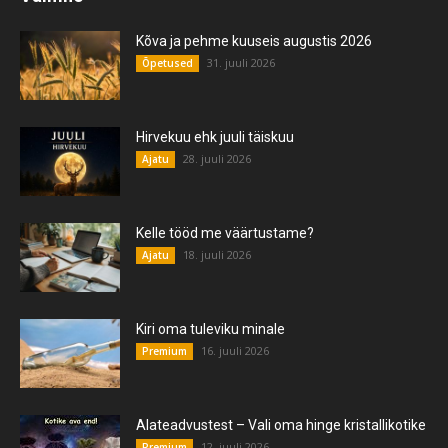
Kõva ja pehme kuuseis augustis 2026
31. juuli 2026
Õpetused
Hirvekuu ehk juuli täiskuu
28. juuli 2026
Ajatu
Kelle tööd me väärtustame?
18. juuli 2026
Ajatu
Kiri oma tuleviku minale
16. juuli 2026
Premium
Alateadvustest – Vali oma hinge kristallikotike
12. juuli 2026
Premium