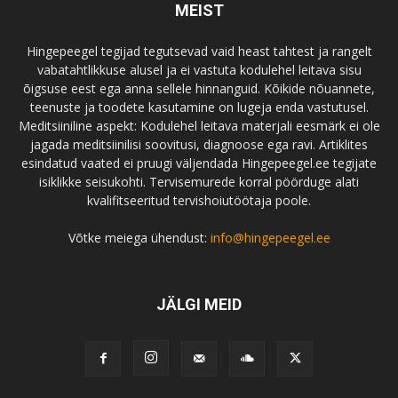
MEIST
Hingepeegel tegijad tegutsevad vaid heast tahtest ja rangelt
vabatahtlikkuse alusel ja ei vastuta kodulehel leitava sisu
õigsuse eest ega anna sellele hinnanguid. Kõikide nõuannete,
teenuste ja toodete kasutamine on lugeja enda vastutusel.
Meditsiiniline aspekt: Kodulehel leitava materjali eesmärk ei ole
jagada meditsiinilisi soovitusi, diagnoose ega ravi. Artiklites
esindatud vaated ei pruugi väljendada Hingepeegel.ee tegijate
isiklikke seisukohti. Tervisemurede korral pöörduge alati
kvalifitseeritud tervishoiutöötaja poole.
Võtke meiega ühendust:
info@hingepeegel.ee
JÄLGI MEID