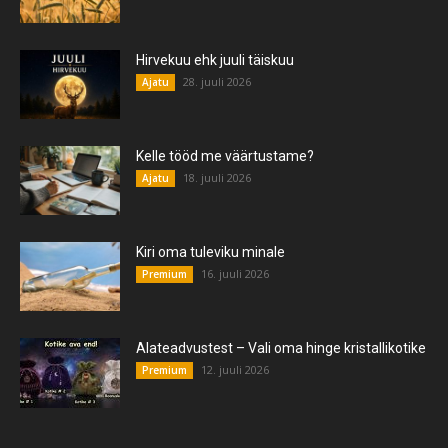
Hirvekuu ehk juuli täiskuu
28. juuli 2026
Ajatu
Kelle tööd me väärtustame?
18. juuli 2026
Ajatu
Kiri oma tuleviku minale
16. juuli 2026
Premium
Alateadvustest – Vali oma hinge kristallikotike
12. juuli 2026
Premium