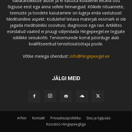
vabatahtlikkuse alusel ja ei vastuta kodulehel leitava sisu
õigsuse eest ega anna sellele hinnanguid. Kõikide nõuannete,
teenuste ja toodete kasutamine on lugeja enda vastutusel.
Meditsiiniline aspekt: Kodulehel leitava materjali eesmärk ei ole
jagada meditsiinilisi soovitusi, diagnoose ega ravi. Artiklites
esindatud vaated ei pruugi väljendada Hingepeegel.ee tegijate
isiklikke seisukohti. Tervisemurede korral pöörduge alati
kvalifitseeritud tervishoiutöötaja poole.
Võtke meiega ühendust:
info@hingepeegel.ee
JÄLGI MEID
Arhiiv
Kontakt
Privaatsuspoliitika
Sisu ja ligipääs
Koostöö Hingepeegliga