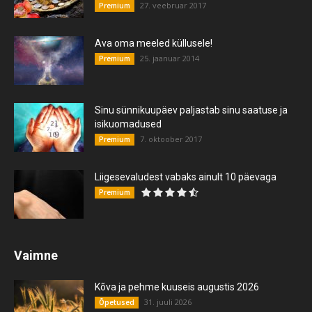
27. veebruar 2017
Premium
Ava oma meeled küllusele!
25. jaanuar 2014
Premium
Sinu sünnikuupäev paljastab sinu saatuse ja
isikuomadused
7. oktoober 2017
Premium
Liigesevaludest vabaks ainult 10 päevaga
Premium
Vaimne
Kõva ja pehme kuuseis augustis 2026
31. juuli 2026
Õpetused