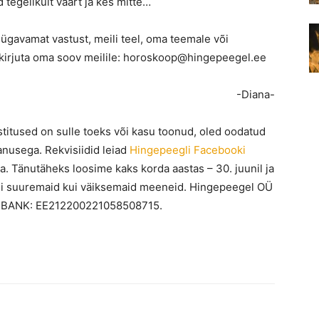
 tegelikult väärt ja kes mitte…
sügavamat vastust, meili teel, oma teemale või
kirjuta oma soov meilile:
horoskoop@hingepeegel.ee
-Diana-
titused on sulle toeks või kasu toonud, oled oodatud
anusega. Rekvisiidid leiad
Hingepeegli Facebooki
a. Tänutäheks loosime kaks korda aastas – 30. juunil ja
a nii suuremaid kui väiksemaid meeneid. Hingepeegel OÜ
DBANK: EE212200221058508715.