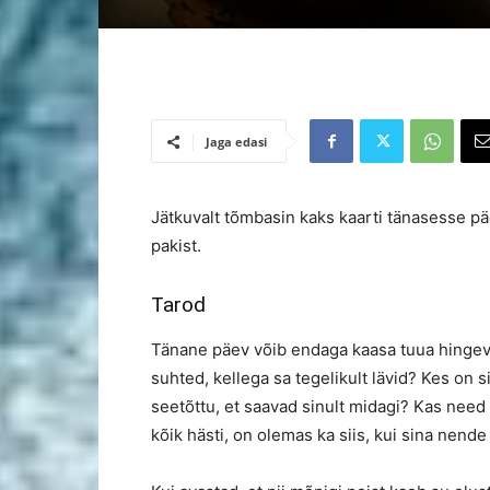
Jaga edasi
Jätkuvalt tõmbasin kaks kaarti tänasesse pä
pakist.
Tarod
Tänane päev võib endaga kaasa tuua hingeva
suhted, kellega sa tegelikult lävid? Kes on s
seetõttu, et saavad sinult midagi? Kas need 
kõik hästi, on olemas ka siis, kui sina nende