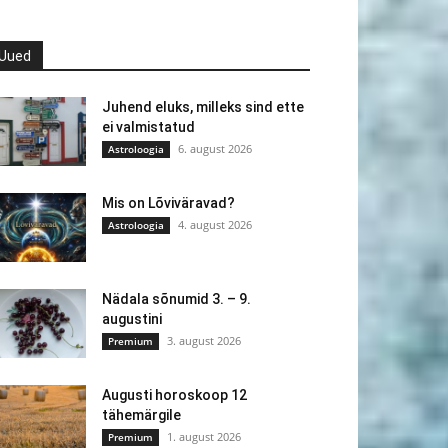
Uued
Juhend eluks, milleks sind ette
ei valmistatud
6. august 2026
Astroloogia
Mis on Lõviväravad?
4. august 2026
Astroloogia
Nädala sõnumid 3. – 9.
augustini
3. august 2026
Premium
Augusti horoskoop 12
tähemärgile
1. august 2026
Premium