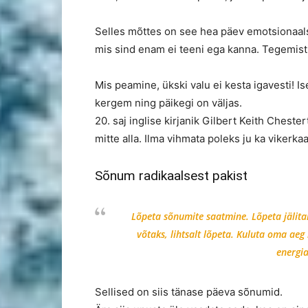
Selles mõttes on see hea päev emotsionaalse
mis sind enam ei teeni ega kanna. Tegemis
Mis peamine, ükski valu ei kesta igavesti! I
kergem ning päikegi on väljas.
20. saj inglise kirjanik Gilbert Keith Chester
mitte alla. Ilma vihmata poleks ju ka vikerkaa
Sõnum radikaalsest pakist
Lõpeta sõnumite saatmine. Lõpeta jälitam
võtaks, lihtsalt lõpeta. Kuluta oma aeg 
energia
Sellised on siis tänase päeva sõnumid.