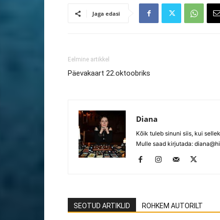
Jaga edasi
Eelmine artikkel
Päevakaart 22.oktoobriks
Diana
Kõik tuleb sinuni siis, kui selle
Mulle saad kirjutada:
diana@hi
SEOTUD ARTIKLID
ROHKEM AUTORILT