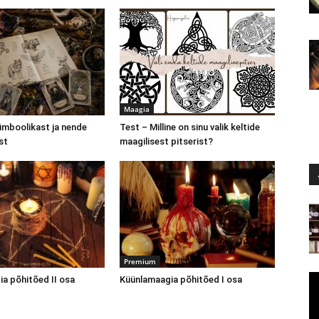
Maagia
mboolikast ja nende
Test – Milline on sinu valik keltide
st
maagilisest pitserist?
Premium
a põhitõed II osa
Küünlamaagia põhitõed I osa