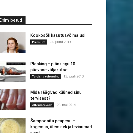
Enim loetud
Kookosõli kasutusvõimalusi
25. juuni 2013
Premium
Planking – plänkingu 10
päevane väljakutse
15. juuli 2013
Tervis ja toitumine
Mida räägivad küüned sinu
tervisest?
20. mai 2014
Alternatiivravi
Šampoonita peapesu –
kogemus, üleminek ja levinumad
vead