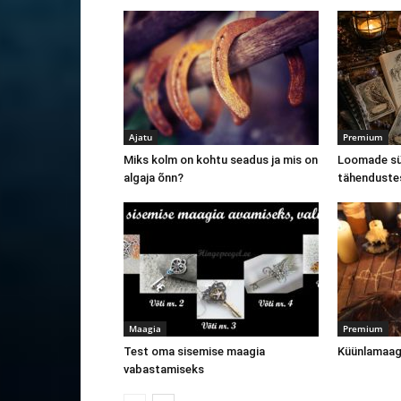
Ajatu
Premium
Miks kolm on kohtu seadus ja mis on
Loomade sü
algaja õnn?
tähenduste
Maagia
Premium
Test oma sisemise maagia
Küünlamaagi
vabastamiseks