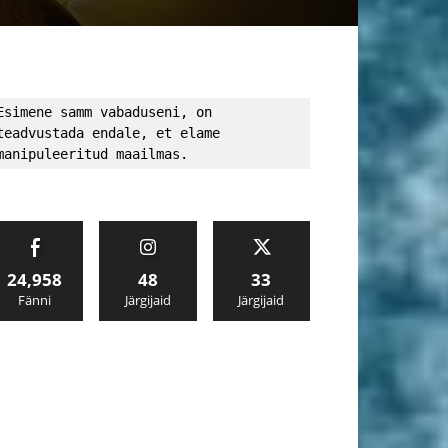
Esimene samm vabaduseni, on 
teadvustada endale, et elame 
manipuleeritud maailmas.
24,958
48
33
Fänni
Järgijaid
Järgijaid