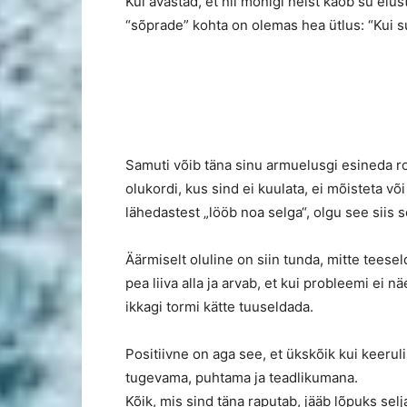
Kui avastad, et nii mõnigi neist kaob su elust
“sõprade” kohta on olemas hea ütlus: “Kui sul
Samuti võib täna sinu armuelusgi esineda 
olukordi, kus sind ei kuulata, ei mõisteta v
lähedastest „lööb noa selga“, olgu see siis
Äärmiselt oluline on siin tunda, mitte teesel
pea liiva alla ja arvab, et kui probleemi ei 
ikkagi tormi kätte tuuseldada.
Positiivne on aga see, et ükskõik kui keeruli
tugevama, puhtama ja teadlikumana.
Kõik, mis sind täna raputab, jääb lõpuks sel