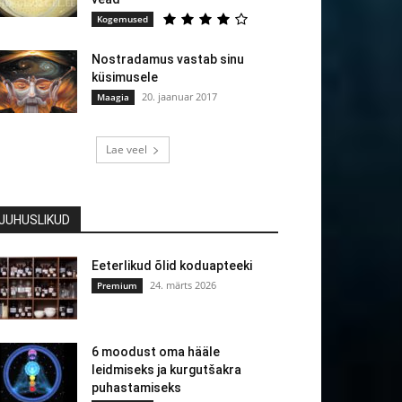
Kogemused
Nostradamus vastab sinu
küsimusele
20. jaanuar 2017
Maagia
Lae veel
JUHUSLIKUD
Eeterlikud õlid koduapteeki
24. märts 2026
Premium
6 moodust oma hääle
leidmiseks ja kurgutšakra
puhastamiseks