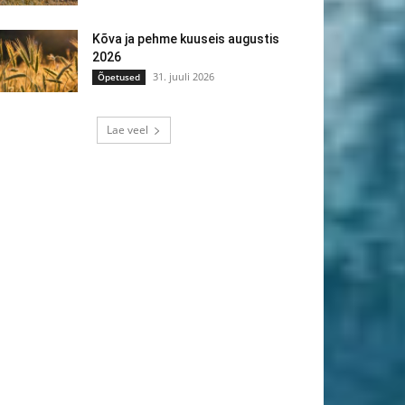
Kõva ja pehme kuuseis augustis
2026
31. juuli 2026
Õpetused
Lae veel