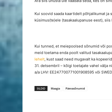
Ära siis unusta üle vaadata seda, kes on sind
Kui soovid saada kaartidelt põhjalikumat ja 
küsimus(te)ele (tasakaalupanuse eest), siis 
Kui tunned, et meiepoolsed sõnumid või pos
meid toetama enda poolt valitud tasakaalup
lehelt
, kust saad need mugavalt ka kopeerid
31. detsembril – kõigi toetajate vahel välj
a/a LHV: EE247700771001908595 või SWE
SILDID
Maagia
Päevasõnumid