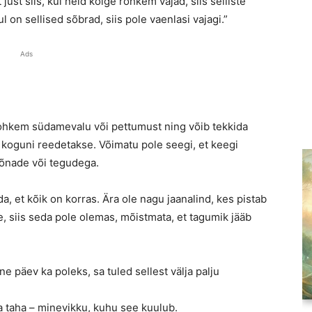
 just siis, kui neid kõige rohkem vajad, siis selliste
 on sellised sõbrad, siis pole vaenlasi vajagi.”
Ads
rohkem südamevalu või pettumust ning võib tekkida
õi koguni reedetakse. Võimatu pole seegi, et keegi
 sõnade või tegudega.
da, et kõik on korras. Ära ole nagu jaanalind, kes pistab
näe, siis seda pole olemas, mõistmata, et tagumik jääb
ne päev ka poleks, sa tuled sellest välja palju
ja taha – minevikku, kuhu see kuulub.