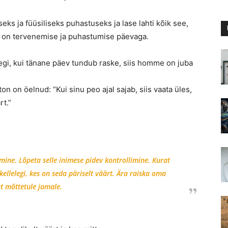
ks ja füüsiliseks puhastuseks ja lase lahti kõik see,
t on tervenemise ja puhastumise päevaga.
segi, kui tänane päev tundub raske, siis homme on juba
ton on öelnud: “Kui sinu peo ajal sajab, siis vaata üles,
rt.”
ine. Lõpeta selle inimese pidev kontrollimine. Kurat
kellelegi, kes on seda päriselt väärt. Ära raiska oma
t mõttetule jamale.