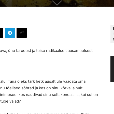
eva, ühe tarodest ja teise radikaalselt ausameelsest
lu. Täna oleks tark hetk ausalt üle vaadata oma
inu tõelised sõbrad ja kes on sinu kõrval ainult
inimesed, kes naudivad sinu seltskonda siis, kui sul on
 tuge vajad?