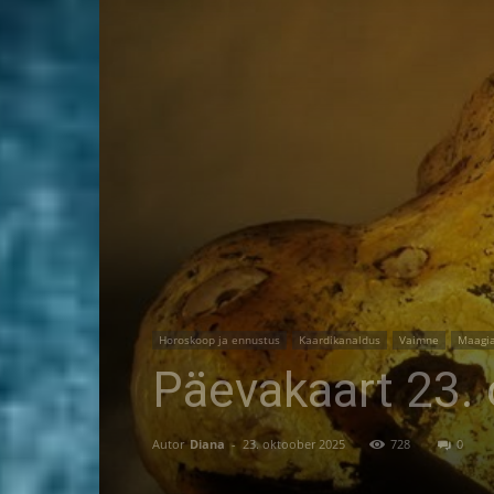
Horoskoop ja ennustus
Kaardikanaldus
Vaimne
Maagi
Päevakaart 23. 
Autor
Diana
-
23. oktoober 2025
728
0