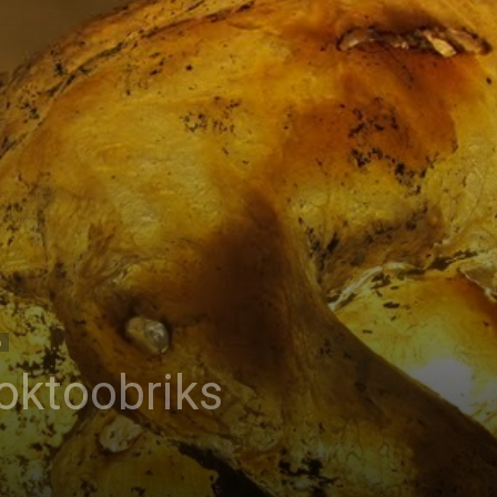
a
oktoobriks