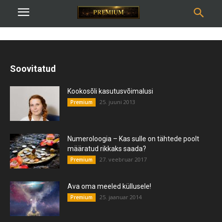
Soovitatud
Kookosõli kasutusvõimalusi
25. juuni 2013
Premium
Numeroloogia – Kas sulle on tähtede poolt
määratud rikkaks saada?
27. veebruar 2017
Premium
Ava oma meeled küllusele!
25. jaanuar 2014
Premium