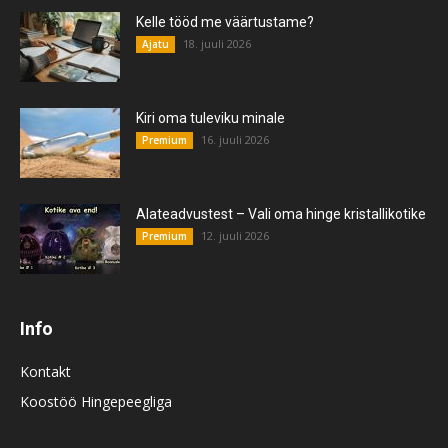
Kelle tööd me väärtustame?
18. juuli 2026
Ajatu
Kiri oma tuleviku minale
16. juuli 2026
Premium
Alateadvustest – Vali oma hinge kristallikotike
12. juuli 2026
Premium
Info
Kontakt
Koostöö Hingepeegliga