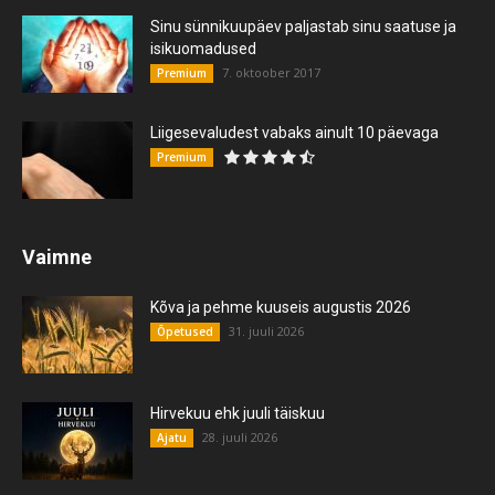
Sinu sünnikuupäev paljastab sinu saatuse ja
isikuomadused
7. oktoober 2017
Premium
Liigesevaludest vabaks ainult 10 päevaga
Premium
Vaimne
Kõva ja pehme kuuseis augustis 2026
31. juuli 2026
Õpetused
Hirvekuu ehk juuli täiskuu
28. juuli 2026
Ajatu