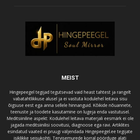
MEIST
Hingepeegel tegijad tegutsevad vaid heast tahtest ja rangelt
vabatahtlikkuse alusel ja ei vastuta kodulehel leitava sisu
õigsuse eest ega anna sellele hinnanguid. Kõikide nõuannete,
teenuste ja toodete kasutamine on lugeja enda vastutusel.
Meditsiiniline aspekt: Kodulehel leitava materjali eesmärk ei ole
jagada meditsiinilisi soovitusi, diagnoose ega ravi. Artiklites
esindatud vaated ei pruugi väljendada Hingepeegel.ee tegijate
isiklikke seisukohti. Tervisemurede korral pöörduge alati