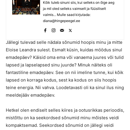
Kõik tuleb sinuni siis, kui selleks on õige aeg
ja mil oled selleks vaimselt ja füüsiliselt
valmis... Mulle saad kirjutada:
diana@hingepeegel.ee
Jällegi tulevad selle nädala sõnumid hoopis minu ja mitte
Eloise Leandra sulest. Esmalt küsin, kuidas möödus sinul
emadepäev? Käisid oma ema või vanaema juures või tulid
lapsed ja lapselapsed sinu juurde? Minuk näiteks oli
fantastiline emadepäev. See on nii imeline tunne, kui kõik
lapsed on korraga kodus, sest ka kodus on siis hoopis
teine energia. Nii vahva. Loodetavasti oli ka sinul ilus ning
meeldejääv emadepäev.
Hetkel olen endiselt selles kiires ja ootusrikkas perioodis,
mistõttu on ka seekordsed sõnumid minu mõistes veidi
kompaktsemad. Seekordsed sõnumid on jällegi veidi