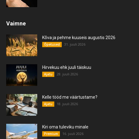
Vaimne
Kõva ja pehme kuuseis augustis 2026
31. juuli 2026
Õpetused
Hirvekuu ehk juuli täiskuu
28. juuli 2026
Ajatu
Kelle tööd me väärtustame?
18. juuli 2026
Ajatu
Kiri oma tuleviku minale
16. juuli 2026
Premium