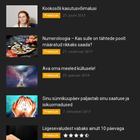
Kookosõli kasutusvõimalusi
25. juuni 2013
Premium
Numeroloogia – Kas sulle on tähtede poolt
määratud rikkaks saada?
27. veebruar 2017
Premium
Ava oma meeled küllusele!
25. jaanuar 2014
Premium
Sinu sünnikuupäev paljastab sinu saatuse ja
isikuomadused
7. oktoober 2017
Premium
Liigesevaludest vabaks ainult 10 päevaga
Premium