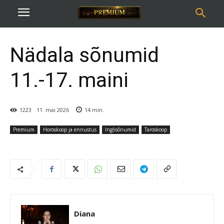
Nädala sõnumid
11.-17. maini
1223
11. mai 2026
14
min.
Premium
Horoskoop ja ennustus
Inglisõnumid
Taroskoop
Diana