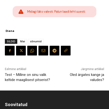
Midagi läks valesti. Palun laadi leht uuesti.
Diana
SILDID
Mai
sõnumid
Eelmine artikkel
Järgmine artikkel
Test – Milline on sinu valik
Oled ärgates kange ja
keltide maagilisest pitserist?
valudes?
Soovitatud