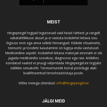
MEIST
Hingepeegel tegijad tegutsevad vaid heast tahtest ja rangelt
vabatahtlikkuse alusel ja ei vastuta kodulehel leitava sisu
õigsuse eest ega anna sellele hinnanguid. Kõikide nõuannete,
teenuste ja toodete kasutamine on lugeja enda vastutusel.
Meditsiiniline aspekt: Kodulehel leitava materjali eesmärk ei ole
jagada meditsiinilisi soovitusi, diagnoose ega ravi. Artiklites
esindatud vaated ei pruugi väljendada Hingepeegel.ee tegijate
isiklikke seisukohti. Tervisemurede korral pöörduge alati
kvalifitseeritud tervishoiutöötaja poole.
Võtke meiega ühendust:
info@hingepeegel.ee
JÄLGI MEID