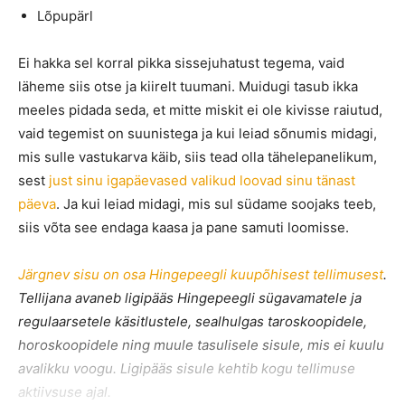
Lõpupärl
Ei hakka sel korral pikka sissejuhatust tegema, vaid
läheme siis otse ja kiirelt tuumani. Muidugi tasub ikka
meeles pidada seda, et mitte miskit ei ole kivisse raiutud,
vaid tegemist on suunistega ja kui leiad sõnumis midagi,
mis sulle vastukarva käib, siis tead olla tähelepanelikum,
sest
just sinu igapäevased valikud loovad sinu tänast
päeva
. Ja kui leiad midagi, mis sul südame soojaks teeb,
siis võta see endaga kaasa ja pane samuti loomisse.
Järgnev sisu on osa Hingepeegli kuupõhisest tellimusest
.
Tellijana avaneb ligipääs Hingepeegli sügavamatele ja
regulaarsetele käsitlustele, sealhulgas taroskoopidele,
horoskoopidele ning muule tasulisele sisule, mis ei kuulu
avalikku voogu. Ligipääs sisule kehtib kogu tellimuse
aktiivsuse ajal.