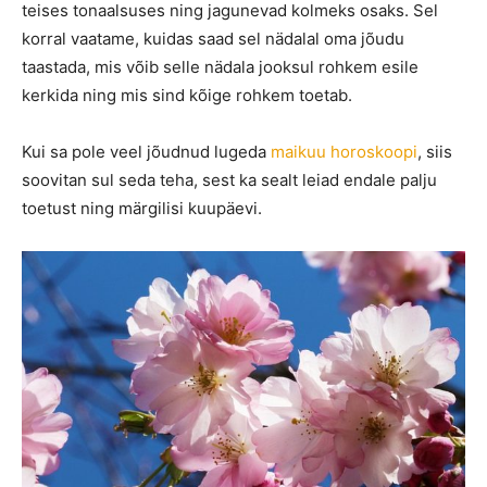
teises tonaalsuses ning jagunevad kolmeks osaks. Sel
korral vaatame, kuidas saad sel nädalal oma jõudu
taastada, mis võib selle nädala jooksul rohkem esile
kerkida ning mis sind kõige rohkem toetab.
Kui sa pole veel jõudnud lugeda
maikuu horoskoopi
, siis
soovitan sul seda teha, sest ka sealt leiad endale palju
toetust ning märgilisi kuupäevi.