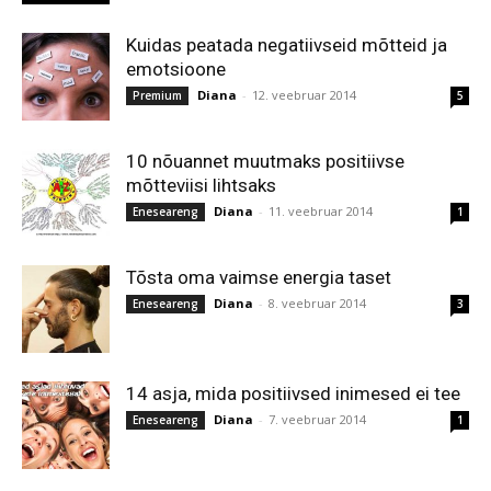
Kuidas peatada negatiivseid mõtteid ja
emotsioone
Diana
-
12. veebruar 2014
Premium
5
10 nõuannet muutmaks positiivse
mõtteviisi lihtsaks
Diana
-
11. veebruar 2014
Eneseareng
1
Tõsta oma vaimse energia taset
Diana
-
8. veebruar 2014
Eneseareng
3
14 asja, mida positiivsed inimesed ei tee
Diana
-
7. veebruar 2014
Eneseareng
1