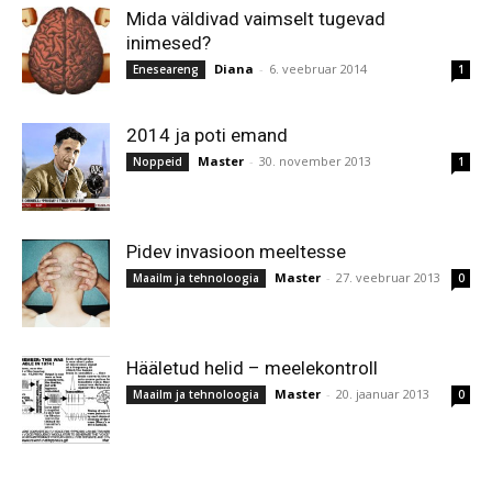
Mida väldivad vaimselt tugevad
inimesed?
Diana
-
6. veebruar 2014
Eneseareng
1
2014 ja poti emand
Master
-
30. november 2013
Noppeid
1
Pidev invasioon meeltesse
Master
-
27. veebruar 2013
Maailm ja tehnoloogia
0
Hääletud helid – meelekontroll
Master
-
20. jaanuar 2013
Maailm ja tehnoloogia
0