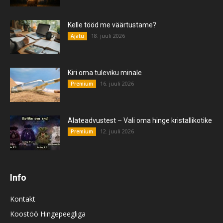
Kelle tööd me väärtustame?
18. juuli 2026
Ajatu
Kiri oma tuleviku minale
16. juuli 2026
Premium
Alateadvustest – Vali oma hinge kristallikotike
12. juuli 2026
Premium
Info
Kontakt
Koostöö Hingepeegliga