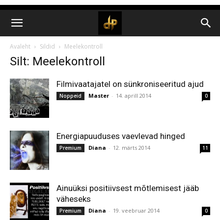
Avaleht
Sildid
Meelekontroll
Silt: Meelekontroll
Filmivaatajatel on sünkroniseeritud ajud
Master
-
14. aprill 2014
Noppeid
0
Energiapuuduses vaevlevad hinged
Diana
-
12. märts 2014
Premium
11
Ainuüksi positiivsest mõtlemisest jääb
väheseks
Diana
-
19. veebruar 2014
Premium
0