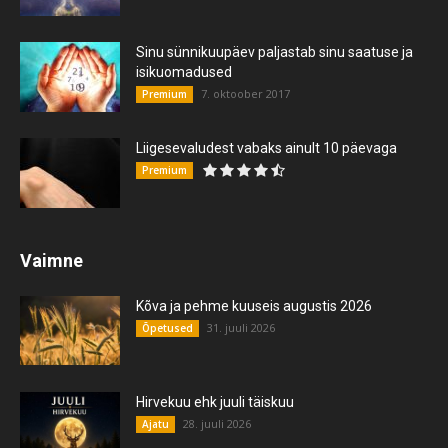
Sinu sünnikuupäev paljastab sinu saatuse ja
isikuomadused
7. oktoober 2017
Premium
Liigesevaludest vabaks ainult 10 päevaga
Premium
Vaimne
Kõva ja pehme kuuseis augustis 2026
31. juuli 2026
Õpetused
Hirvekuu ehk juuli täiskuu
28. juuli 2026
Ajatu