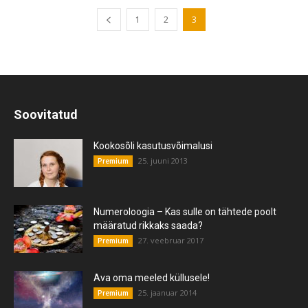
1
2
3
Soovitatud
Kookosõli kasutusvõimalusi
25. juuni 2013
Premium
Numeroloogia – Kas sulle on tähtede poolt
määratud rikkaks saada?
27. veebruar 2017
Premium
Ava oma meeled küllusele!
25. jaanuar 2014
Premium