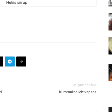
Heliis siirup
Järgmine artikkel
ei
Kummaline lehtkapsas