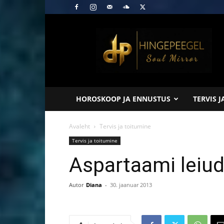
Hingepeegel
HOROSKOOP JA ENNUSTUS
TERVIS 
Avaleht
Tervis ja toitumine
Tervis ja toitumine
Aspartaami leiu
Autor
Diana
-
30. jaanuar 2013