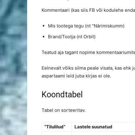
Kommentaari (kas siis FB või kodulehe end
Mis tootega tegu (nt “Närimiskumm)
Brand/Tootja (nt Orbit)
Teatud aja tagant nopime kommentaariumites
Eelnevalt võiks silma peale visata, kas ehk
aspartaami leid juba kirjas ei ole.
Koondtabel
Tabel on sorteeritav.
“Tilulilud”
Lastele suunatud