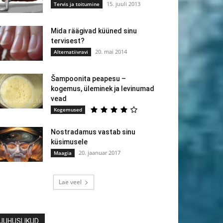
15. juuli 2013
Tervis ja toitumine
Mida räägivad küüned sinu
tervisest?
20. mai 2014
Alternatiivravi
Šampoonita peapesu –
kogemus, üleminek ja levinumad
vead
Kogemused
Nostradamus vastab sinu
küsimusele
20. jaanuar 2017
Maagia
Lae veel
JUHUSLIKUD