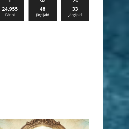
24,955
48
33
Fänni
Järgijaid
Järgijaid