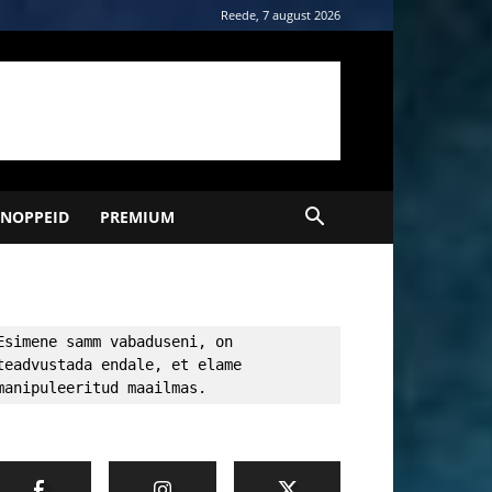
Reede, 7 august 2026
NOPPEID
PREMIUM
Esimene samm vabaduseni, on 
teadvustada endale, et elame 
manipuleeritud maailmas.