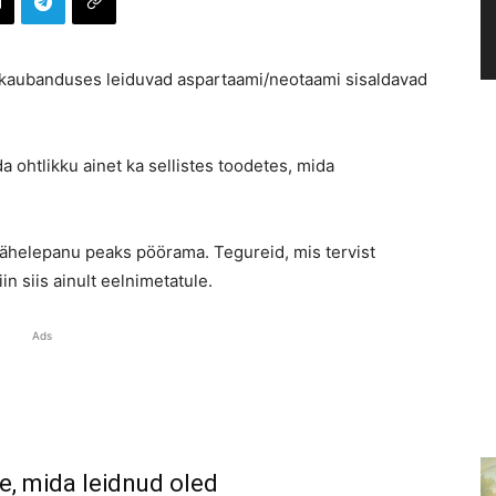
 kaubanduses leiduvad aspartaami/neotaami sisaldavad
a ohtlikku ainet ka sellistes toodetes, mida
 tähelepanu peaks pöörama. Tegureid, mis tervist
n siis ainult eelnimetatule.
Ads
e, mida leidnud oled