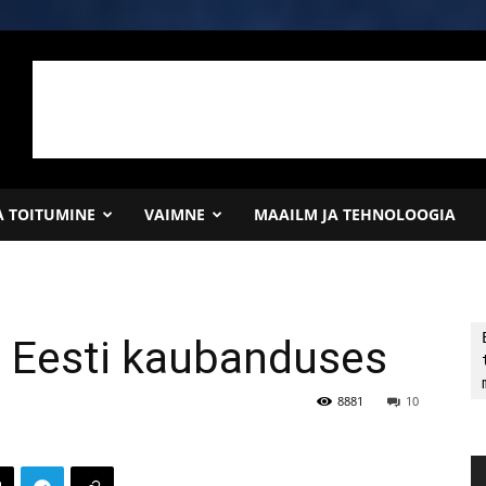
JA TOITUMINE
VAIMNE
MAAILM JA TEHNOLOOGIA
d Eesti kaubanduses
8881
10