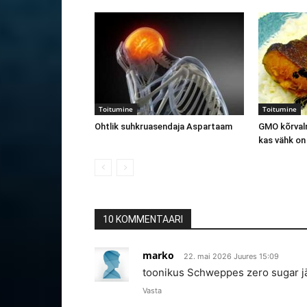
Toitumine
Toitumine
Ohtlik suhkruasendaja Aspartaam
GMO kõrvalm
kas vähk on
10 KOMMENTAARI
marko
22. mai 2026 Juures 15:09
toonikus Schweppes zero sugar j
Vasta