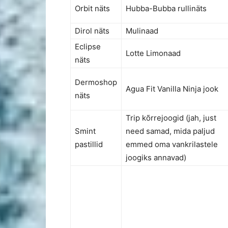
Orbit näts
Hubba-Bubba rullinäts
Dirol näts
Mulinaad
Eclipse
Lotte Limonaad
näts
Dermoshop
Agua Fit Vanilla Ninja jook
näts
Trip kõrrejoogid (jah, just
Smint
need samad, mida paljud
pastillid
emmed oma vankrilastele
joogiks annavad)