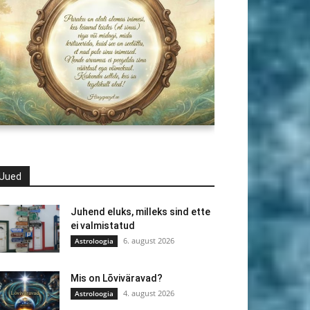
Uued
Juhend eluks, milleks sind ette
ei valmistatud
6. august 2026
Astroloogia
Mis on Lõviväravad?
4. august 2026
Astroloogia