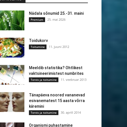
Nädala sõnumid 25.-31. maini
25. mai 2026
Premium
Toidukorv
11. juuni 2012
Toitumine
Meeldib statistika? Ohtlikest
vaktsineerimistest numbrites
11. veebruar 2013
Tervis ja toitumine
Tänapäeva noored vananevad
esivanematest 15 aasta võrra
kiiremini
30. aprill 2014
Tervis ja toitumine
Organismi puhastamine