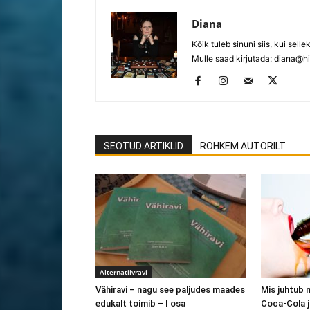
Diana
Kõik tuleb sinuni siis, kui selle
Mulle saad kirjutada:
diana@hi
SEOTUD ARTIKLID
ROHKEM AUTORILT
Alternatiivravi
Vähiravi – nagu see paljudes maades
Mis juhtub 
edukalt toimib – I osa
Coca-Cola 