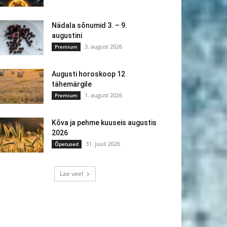
Nädala sõnumid 3. – 9.
augustini
3. august 2026
Premium
Augusti horoskoop 12
tähemärgile
1. august 2026
Premium
Kõva ja pehme kuuseis augustis
2026
31. juuli 2026
Õpetused
Lae veel