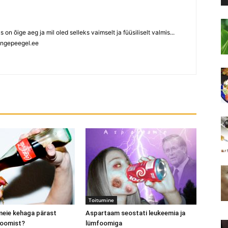
ks on õige aeg ja mil oled selleks vaimselt ja füüsiliselt valmis...
ngepeegel.ee
Toitumine
meie kehaga pärast
Aspartaam seostati leukeemia ja
joomist?
lümfoomiga