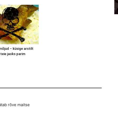
õjud – küsige arstilt
 teie jaoks parim
ätab rõve maitse