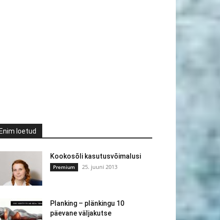
Enim loetud
Kookosõli kasutusvõimalusi
25. juuni 2013
Premium
Planking – plänkingu 10
päevane väljakutse