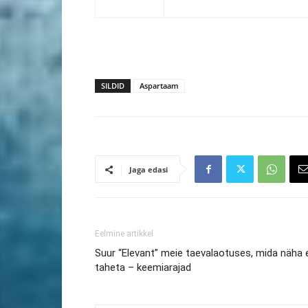
SILDID
Aspartaam
Jaga edasi
Eelmine artikkel
Suur “Elevant” meie taevalaotuses, mida näha 
taheta – keemiarajad