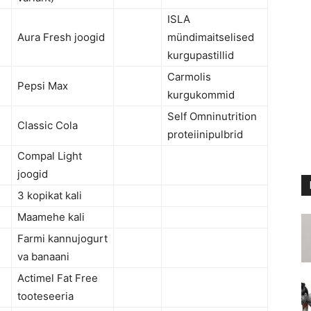
ISLA
Aura Fresh joogid
mündimaitselised
kurgupastillid
Carmolis
Pepsi Max
kurgukommid
Self Omninutrition
Classic Cola
proteiinipulbrid
Compal Light
joogid
3 kopikat kali
Maamehe kali
Farmi kannujogurt
va banaani
Actimel Fat Free
tooteseeria