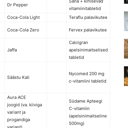
Sana + kihisevad
Dr Pepper
vitamiinitabletid
Coca-Cola Light
Teraflu palavikutee
Coca-Cola Zero
Fervex palavikutee
Calcigran
Jaffa
apelsinimaitselised
tabletid
Nycomed 200 mg
Säästu Kali
c-vitamiini tabletid
Aura ACE
Südame Apteegi
joogid (va. kiiviga
C-vitamiin
variant ja
(apelsinimaitseline
progandiga
500mg)
variant)