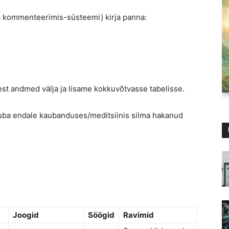
a kommenteerimis-süsteemi) kirja panna:
t andmed välja ja lisame kokkuvõtvasse tabelisse.
 juba endale kaubanduses/meditsiinis silma hakanud
Joogid
Söögid
Ravimid