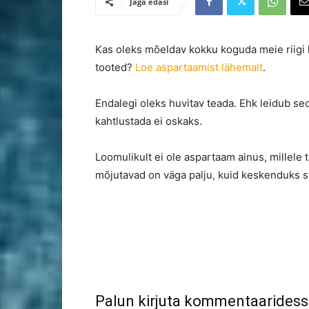
Jaga edasi
Kas oleks mõeldav kokku koguda meie riigi
tooted?
Loe aspartaamist lähemalt
.
Endalegi oleks huvitav teada. Ehk leidub sed
kahtlustada ei oskaks.
Loomulikult ei ole aspartaam ainus, millele
mõjutavad on väga palju, kuid keskenduks sii
Palun kirjuta kommentaaridess