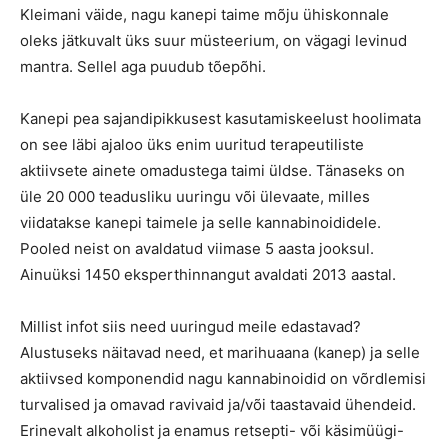
Kleimani väide, nagu kanepi taime mõju ühiskonnale
oleks jätkuvalt üks suur müsteerium, on vägagi levinud
mantra. Sellel aga puudub tõepõhi.
Kanepi pea sajandipikkusest kasutamiskeelust hoolimata
on see läbi ajaloo üks enim uuritud terapeutiliste
aktiivsete ainete omadustega taimi üldse. Tänaseks on
üle 20 000 teadusliku uuringu või ülevaate, milles
viidatakse kanepi taimele ja selle kannabinoididele.
Pooled neist on avaldatud viimase 5 aasta jooksul.
Ainuüksi 1450 eksperthinnangut avaldati 2013 aastal.
Millist infot siis need uuringud meile edastavad?
Alustuseks näitavad need, et marihuaana (kanep) ja selle
aktiivsed komponendid nagu kannabinoidid on võrdlemisi
turvalised ja omavad ravivaid ja/või taastavaid ühendeid.
Erinevalt alkoholist ja enamus retsepti- või käsimüügi-