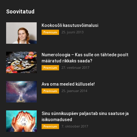
Soovitatud
Kookosõli kasutusvõimalusi
25. juuni 2013
Premium
Numeroloogia – Kas sulle on tähtede poolt
määratud rikkaks saada?
27. veebruar 2017
Premium
Ava oma meeled küllusele!
25. jaanuar 2014
Premium
Sinu sünnikuupäev paljastab sinu saatuse ja
isikuomadused
7. oktoober 2017
Premium