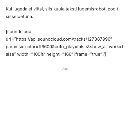
Kui lugeda ei viitsi, siis kuula teksti lugemisroboti poolt
sisseloetuna:
[soundcloud
url=”https://api.soundcloud.com/tracks/127387996″
params=”color=ff6600&auto_play=false&show_artwork=f
alse” width=”100%” height=”166″ iframe=”true” /]
Ads