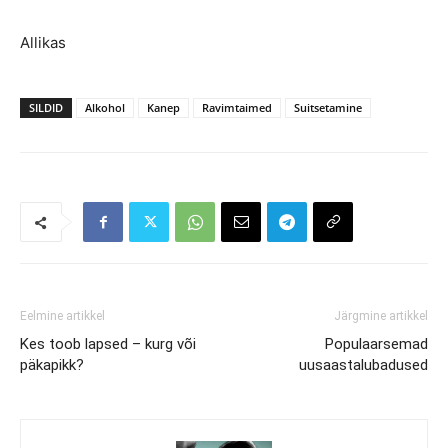
Allikas
SILDID
Alkohol
Kanep
Ravimtaimed
Suitsetamine
Eelmine artikkel
Järgmine artikkel
Kes toob lapsed – kurg või
Populaarsemad
päkapikk?
uusaastalubadused