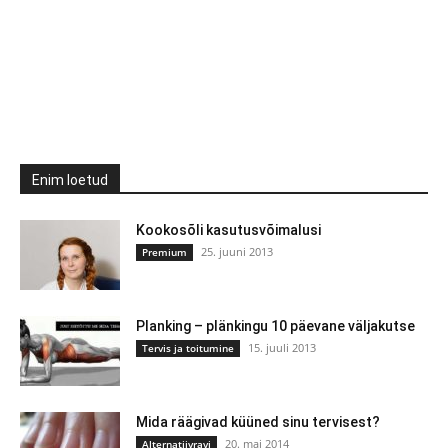
Enim loetud
Kookosõli kasutusvõimalusi
25. juuni 2013
Premium
Planking – plänkingu 10 päevane väljakutse
15. juuli 2013
Tervis ja toitumine
Mida räägivad küüned sinu tervisest?
20. mai 2014
Alternatiivravi