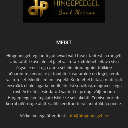
MEIST
Hingepeegel tegijad tegutsevad vaid heast tahtest ja rangelt
vabatahtlikkuse alusel ja ei vastuta kodulehel leitava sisu
õigsuse eest ega anna sellele hinnanguid. Kõikide
nõuannete, teenuste ja toodete kasutamine on lugeja enda
vastutusel. Meditsiiniline aspekt: Kodulehel leitava materjali
eesmärk ei ole jagada meditsiinilisi soovitusi, diagnoose ega
ravi. Artiklites esindatud vaated ei pruugi väljendada
Hingepeegel.ee tegijate isiklikke seisukohti. Tervisemurede
korral pöörduge alati kvalifitseeritud tervishoiutöötaja poole.
Võtke meiega ühendust:
info@hingepeegel.ee