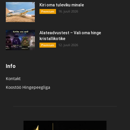
Kiri oma tuleviku minale
16. juuli 2026
Premium
Alateadvustest – Vali oma hinge
kristallikotike
12. juuli 2026
Premium
Info
Kontakt
Koostöö Hingepeegliga