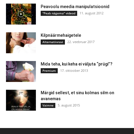
Peavoolu meedia manipulatsioonid
11. august 2012
"Peab nägema" videod
Kilpnäärmehaigetele
22. veebruar 2017
Alternatiivravi
Mida teha, kui keha ei väljuta “prügi”?
17. oktoober 2013
Premium
Märgid sellest, et sinu kolmas silm on
avanemas
5. august 2015
Vaimne