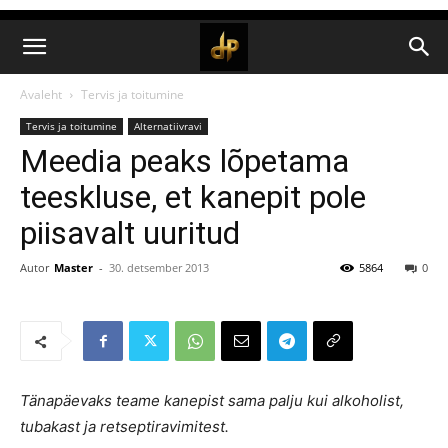
Avaleht
Tervis ja toitumine
Tervis ja toitumine
Alternatiivravi
Meedia peaks lõpetama
teeskluse, et kanepit pole
piisavalt uuritud
Autor
Master
-
30. detsember 2013
5864
0
Tänapäevaks teame kanepist sama palju kui alkoholist,
tubakast ja retseptiravimitest.