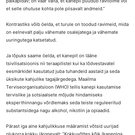
paikapidav; on väär väita, et kanepil puudub ravitoime või
et selle ohutuse kohta pole piisavalt andmeid.”
Kontrastiks võib öelda, et turule on toodud ravimeid, mida
on eelnevalt palju vähemate osalejatega ja vähemate
uuringutega katsetatud.
Ja lõpuks saame öelda, et kanepit on lääne
tsivilisatsioonis nii teraapilistel kui ka lõdvestavatel
eesmärkidel kasutatud juba tuhandeid aastaid ja seda
üksikute kahjulike tagajärgedega. Maailma
Terviseorganisatsioon (WHO) tellis kanepi kasutamise
tervislike ja sotsiaalsete mõjude hindamiseks
eksperthinnangu võrdlemaks seda teiste reguleeritud
substantsidega nagu alkohol, nikotiin ja opiaadid.
Pärast iga aine kahjulikkuse määramist võtsid uurijad
olukorra kokku järgnevalt: “Kokkuvõttes kõik (kanepiga