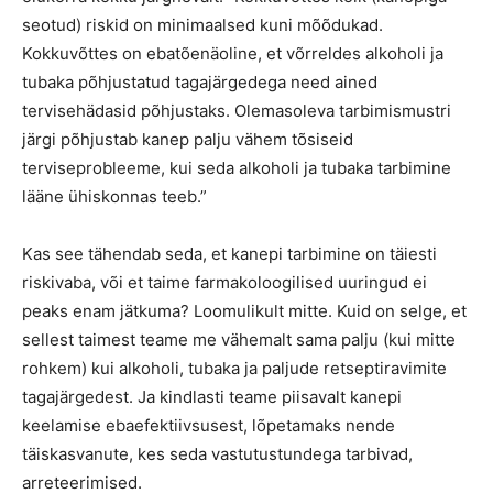
seotud) riskid on minimaalsed kuni mõõdukad.
Kokkuvõttes on ebatõenäoline, et võrreldes alkoholi ja
tubaka põhjustatud tagajärgedega need ained
tervisehädasid põhjustaks. Olemasoleva tarbimismustri
järgi põhjustab kanep palju vähem tõsiseid
terviseprobleeme, kui seda alkoholi ja tubaka tarbimine
lääne ühiskonnas teeb.”
Kas see tähendab seda, et kanepi tarbimine on täiesti
riskivaba, või et taime farmakoloogilised uuringud ei
peaks enam jätkuma? Loomulikult mitte. Kuid on selge, et
sellest taimest teame me vähemalt sama palju (kui mitte
rohkem) kui alkoholi, tubaka ja paljude retseptiravimite
tagajärgedest. Ja kindlasti teame piisavalt kanepi
keelamise ebaefektiivsusest, lõpetamaks nende
täiskasvanute, kes seda vastutustundega tarbivad,
arreteerimised.