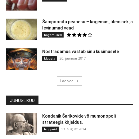
Šampoonita peapesu – kogemus, üleminek ja
levinumad vead
Kogemused
Nostradamus vastab sinu küsimusele
20. jaanuar 2017
Maagia
Lae veel
JUHUSLIKUD
Kondanik Šarikovide võimumonopoli
strateegia kirjeldus.
13. august 2014
Noppeid