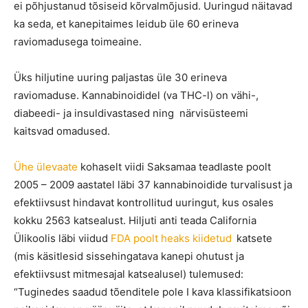
ei põhjustanud tõsiseid kõrvalmõjusid. Uuringud näitavad
ka seda, et kanepitaimes leidub üle 60 erineva
raviomadusega toimeaine.
Üks hiljutine uuring paljastas üle 30 erineva
raviomaduse. Kannabinoididel (va THC-l) on vähi-,
diabeedi- ja insuldivastased ning närvisüsteemi
kaitsvad omadused.
Ühe ülevaate
kohaselt viidi Saksamaa teadlaste poolt
2005 – 2009 aastatel läbi 37 kannabinoidide turvalisust ja
efektiivsust hindavat kontrollitud uuringut, kus osales
kokku 2563 katsealust. Hiljuti anti teada California
Ülikoolis läbi viidud
FDA poolt heaks kiidetud
katsete
(mis käsitlesid sissehingatava kanepi ohutust ja
efektiivsust mitmesajal katsealusel) tulemused:
“Tuginedes saadud tõenditele pole I kava klassifikatsioon