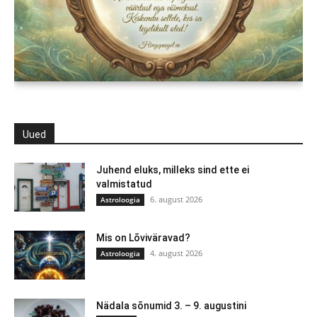
Uued
Juhend eluks, milleks sind ette ei
valmistatud
6. august 2026
Astroloogia
Mis on Lõviväravad?
4. august 2026
Astroloogia
Nädala sõnumid 3. – 9. augustini