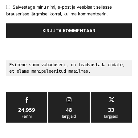
Salvestage minu nimi, e-post ja veebisait sellesse
brauserisse järgmisel korral, kui ma kommenteerin.
Esimene samm vabaduseni, on teadvustada endale, 
et elame manipuleeritud maailmas.
24,959
48
33
Fänni
Järgijaid
Järgijaid