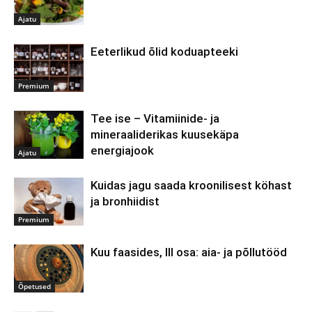
Ajatu
Eeterlikud õlid koduapteeki
Premium
Tee ise – Vitamiinide- ja
mineraaliderikas kuusekäpa
energiajook
Ajatu
Kuidas jagu saada kroonilisest köhast
ja bronhiidist
Premium
Kuu faasides, III osa: aia- ja põllutööd
Õpetused