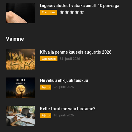
Liigesevaludest vabaks ainult 10 päevaga
Premium
Vaimne
Kõva ja pehme kuuseis augustis 2026
31. juuli 2026
Õpetused
Hirvekuu ehk juuli täiskuu
28. juuli 2026
Ajatu
Kelle tööd me väärtustame?
18. juuli 2026
Ajatu