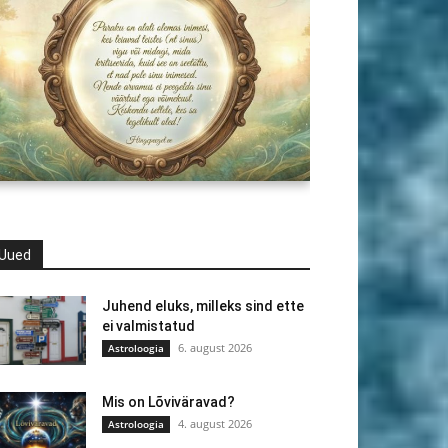
Uued
Juhend eluks, milleks sind ette
ei valmistatud
6. august 2026
Astroloogia
Mis on Lõviväravad?
4. august 2026
Astroloogia