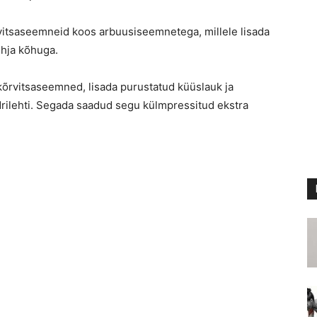
itsaseemneid koos arbuusiseemnetega, millele lisada
ühja kõhuga.
kõrvitsaseemned, lisada purustatud küüslauk ja
drilehti. Segada saadud segu külmpressitud ekstra