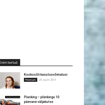
Enim loetud
Kookosõli kasutusvõimalusi
25. juuni 2013
Premium
Planking – plänkingu 10
päevane väljakutse