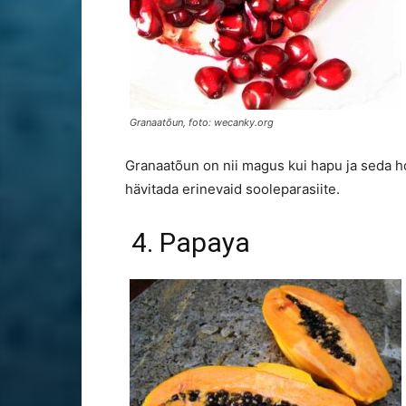
Granaatõun, foto: wecanky.org
Granaatõun on nii magus kui hapu ja seda h
hävitada erinevaid sooleparasiite.
4. Papaya