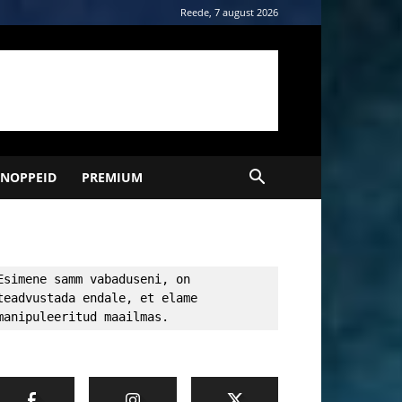
Reede, 7 august 2026
NOPPEID
PREMIUM
Esimene samm vabaduseni, on 
teadvustada endale, et elame 
manipuleeritud maailmas.