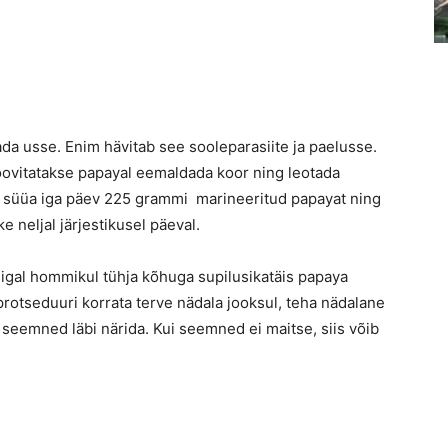
tada usse. Enim hävitab see sooleparasiite ja paelusse.
soovitatakse papayal eemaldada koor ning leotada
l süüa iga päev 225 grammi marineeritud papayat ning
e neljal järjestikusel päeval.
 igal hommikul tühja kõhuga supilusikatäis papaya
 protseduuri korrata terve nädala jooksul, teha nädalane
 seemned läbi närida. Kui seemned ei maitse, siis võib