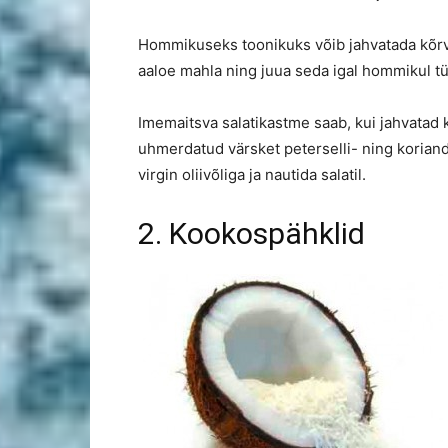
Hommikuseks toonikuks võib jahvatada kõrv
aaloe mahla ning juua seda igal hommikul t
Imemaitsva salatikastme saab, kui jahvatad 
uhmerdatud värsket peterselli- ning korian
virgin oliivõliga ja nautida salatil.
2. Kookospähklid