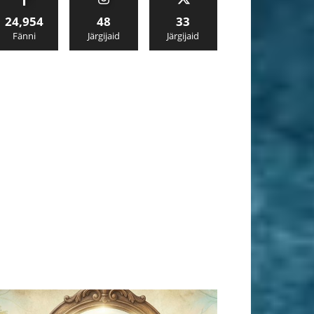
24,954
48
33
Fänni
Järgijaid
Järgijaid