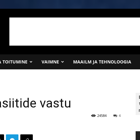
JA TOITUMINE
VAIMNE
MAAILM JA TEHNOLOOGIA
siitide vastu
24584
4