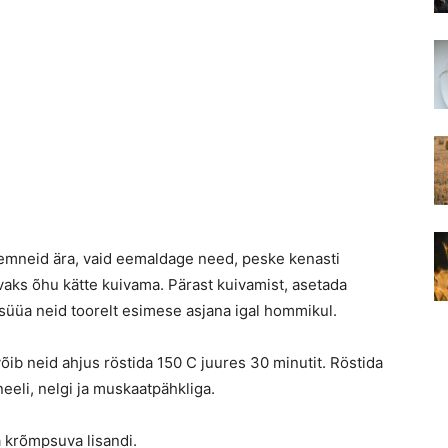
seemneid ära, vaid eemaldage need, peske kenasti
aks õhu kätte kuivama. Pärast kuivamist, asetada
üüa neid toorelt esimese asjana igal hommikul.
õib neid ahjus röstida 150 C juures 30 minutit. Röstida
eli, nelgi ja muskaatpähkliga.
 krõmpsuva lisandi.