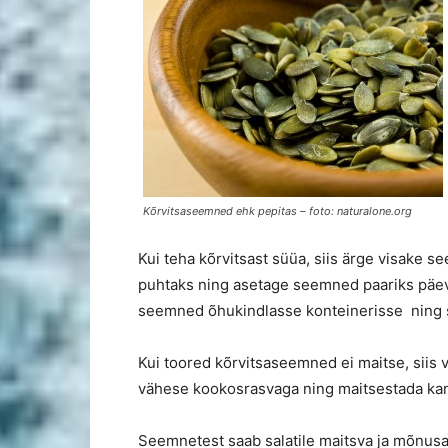
Kõrvitsaseemned ehk pepitas – foto: naturalone.org
Kui teha kõrvitsast süüa, siis ärge visake 
puhtaks ning asetage seemned paariks päev
seemned õhukindlasse konteinerisse ning s
Kui toored kõrvitsaseemned ei maitse, siis v
vähese kookosrasvaga ning maitsestada kane
Seemnetest saab salatile maitsva ja mõnusa