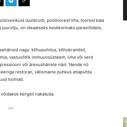
üsivesikuid (suhkrud), pooltoorest liha, toorest kala
g juurvilju, on ideaalseks keskkonnaks parasiitidele,
visehäireid nagu: kõhupuhitus, kõhukrambid,
emia, vastuvõtlik immuunsüsteem, lima või verd
epressiooni või ärevushäirete näol. Nende nö
gieeniga restoran, välismaine puhkus ebapuhta
muud loomad.
 võidakse kergelt nakatuda:
Ads