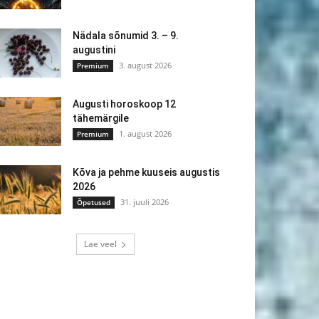
Nädala sõnumid 3. – 9.
augustini
3. august 2026
Premium
Augusti horoskoop 12
tähemärgile
1. august 2026
Premium
Kõva ja pehme kuuseis augustis
2026
31. juuli 2026
Õpetused
Lae veel