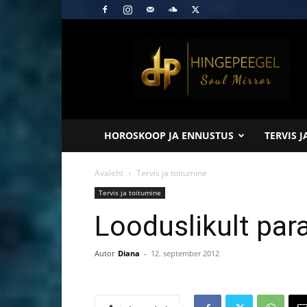
Hingepeegel
HOROSKOOP JA ENNUSTUS
TERVIS 
Avaleht
Tervis ja toitumine
Tervis ja toitumine
Looduslikult para
Autor
Diana
-
12. september 2012