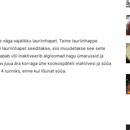
väga vajalikku lauriinhapet. Teine lauriinhappe
ui lauriinhapet seeditakse, siis muudetakse see selle
abab või inaktiveerib algloomad nagu ümarussid ja
tav juua ära korraga ühe kookospähkli mahl/vesi ja süüa
a 4 tunniks, enne kui lõunat süüa.