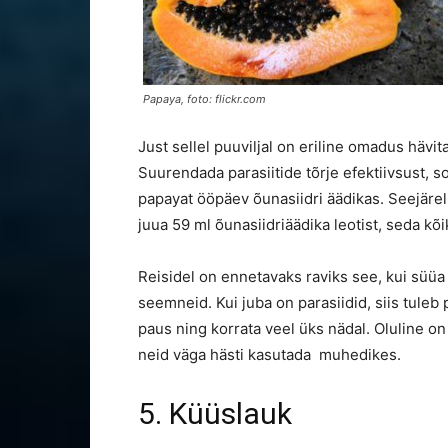
Papaya, foto: flickr.com
Just sellel puuviljal on eriline omadus hävi
Suurendada parasiitide tõrje efektiivsust, 
papayat ööpäev õunasiidri äädikas. Seejäre
juua 59 ml õunasiidriäädika leotist, seda kõik
Reisidel on ennetavaks raviks see, kui süüa
seemneid. Kui juba on parasiidid, siis tuleb
paus ning korrata veel üks nädal. Oluline on
neid väga hästi kasutada muhedikes.
5. Küüslauk