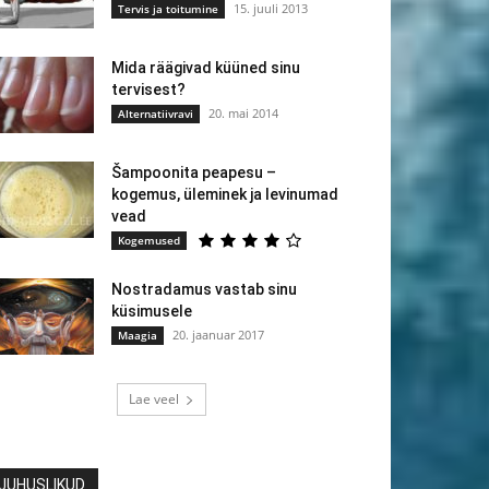
15. juuli 2013
Tervis ja toitumine
Mida räägivad küüned sinu
tervisest?
20. mai 2014
Alternatiivravi
Šampoonita peapesu –
kogemus, üleminek ja levinumad
vead
Kogemused
Nostradamus vastab sinu
küsimusele
20. jaanuar 2017
Maagia
Lae veel
JUHUSLIKUD