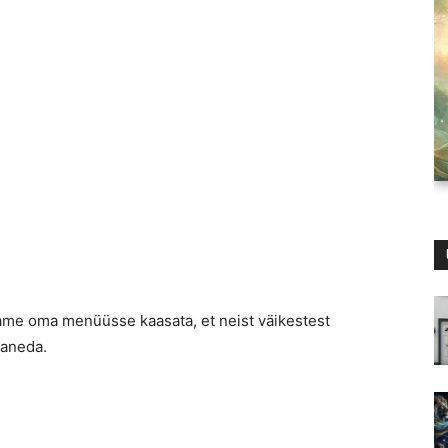
tame oma menüüsse kaasata, et neist väikestest
baneda.