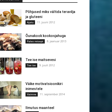
Põhjused miks vältida teravilja
ja gluteeni
11. juuni 2012
Ajatu
Õunakook kookosjahuga
8. jaanuar 2013
Paleo retsept
Tee ise maitsevesi
9. juuli 2012
Tee ise
Väike motivatsioonikiri
inimestele
11. september 2014
Vaimne
Ilmutus maanteel