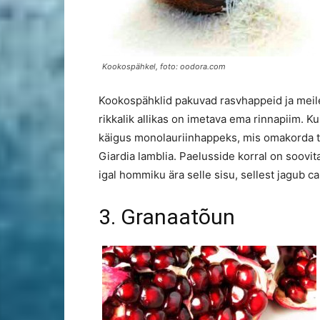
Kookospähkel, foto: oodora.com
Kookospähklid pakuvad rasvhappeid ja meile 
rikkalik allikas on imetava ema rinnapiim. K
käigus monolauriinhappeks, mis omakorda t
Giardia lamblia. Paelusside korral on soovi
igal hommiku ära selle sisu, sellest jagub c
3. Granaatõun