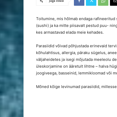
Jaga edasi
Toitumine, mis hõlmab endaga rafineeritud s
(sushi) ja ka mitte piisavalt pestud puu- nin
kes armastavad elada meie kehades.
Parasiidid võivad põhjustada erinevaid ter
kõhulahtisus, allergia, päraku sügelus, ane
väljaheidetes ja isegi mõjutada meeleolu d
üleskorjamine on ääretult lihtne – halva hü
joogiveega, basseinid, lemmikloomad või 
Mõned kõige levinumad parasiidid, millesse