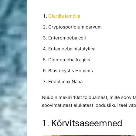
Giardia lamblia
Cryptosporidium parvum
Enteromoeba coli
Entamoeba histolytica
Dientomeba fragilis
Blastocystis Hominis
Endolimax Nana
Nüüd nimekiri 10st toiduainest, mille soovi
soovimatutest elukatest looduslikul teel va
1. Kõrvitsaseemned