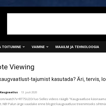
JA TOITUMINE
VAIMNE
MAAILM JA TEHNOLOOGIA
ote Viewing
augvaatlust-tajumist kasutada? Äri, tervis, lo
Kaugvaatlus
-
13. juuli 2020
com/watch?v=RT7SU2Oi1uo Selles videos räägib "Kaugvaatluse käsiraama
 NB! Palun ärge vaadake enne blogist kaugvaatluse treenimiseks sihtmärke