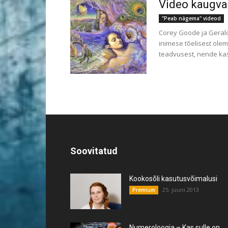
Video kaugvaa
"Peab nägema" videod
Corey Goode ja Gerald
inimese tõelisest olem
teadvusest, nende kasu
Soovitatud
Kookosõli kasutusvõimalusi
25. juuni 2013
Premium
Numeroloogia – Kas sulle on