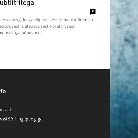
btiitritega
0
te viewing), kaugmõjutamisest (remote influence),
eadvusest, alateadvusest, kollektiivsest
a muust väga põnevast.
nfo
ontakt
oostöö Hingepeegliga