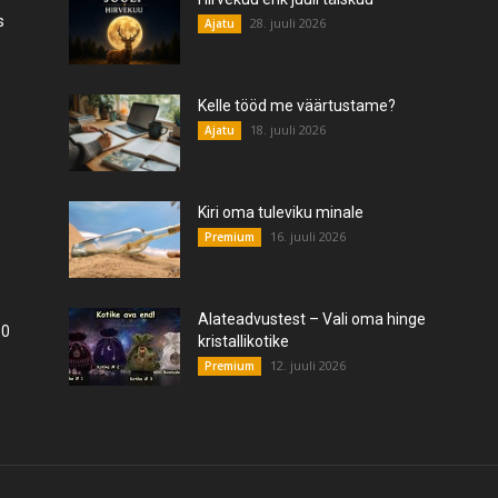
s
28. juuli 2026
Ajatu
Kelle tööd me väärtustame?
18. juuli 2026
Ajatu
Kiri oma tuleviku minale
16. juuli 2026
Premium
Alateadvustest – Vali oma hinge
10
kristallikotike
12. juuli 2026
Premium