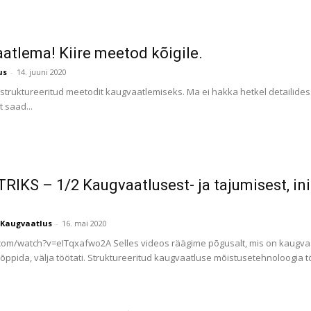
tlema! Kiire meetod kõigile.
us
-
14. juuni 2020
struktureeritud meetodit kaugvaatlemiseks. Ma ei hakka hetkel detailides
 saad...
IKS – 1/2 Kaugvaatlusest- ja tajumisest, in
Kaugvaatlus
-
16. mai 2020
om/watch?v=eITqxafwo2A Selles videos räägime põgusalt, mis on kaugvaa
ppida, välja töötati. Struktureeritud kaugvaatluse mõistusetehnoloogia töö