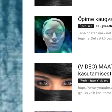
Õpime kaugvaa
Kaugvaatl
Õpetused
Täna õpetan ma kiiret 
tegema. Sellest kõigest
(VIDEO) MAATR
kasutamisest
"Peab nägema" videod
https://www.youtube.c
igaüks võib kasutama õ