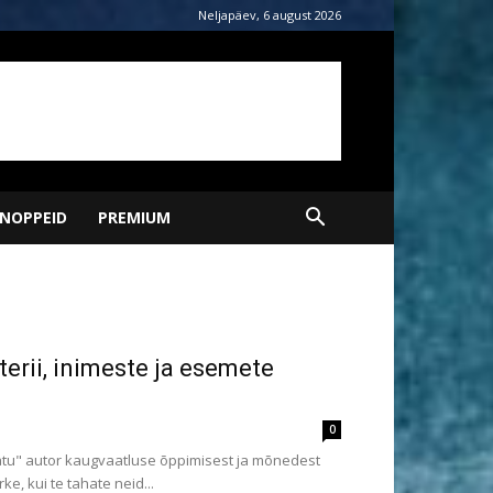
Neljapäev, 6 august 2026
NOPPEID
PREMIUM
terii, inimeste ja esemete
0
tu" autor kaugvaatluse õppimisest ja mõnedest
, kui te tahate neid...