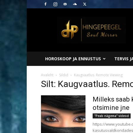
Hingepeegel
HOROSKOOP JA ENNUSTUS
TERVIS 
Avaleht
Sildid
Kaugvaatlus. Remote Viewing
Silt: Kaugvaatlus. Rem
Milleks saab k
otsimine jne
"Peab nägema" videod
https://www.youtube.
kasutusvaldkondadest.