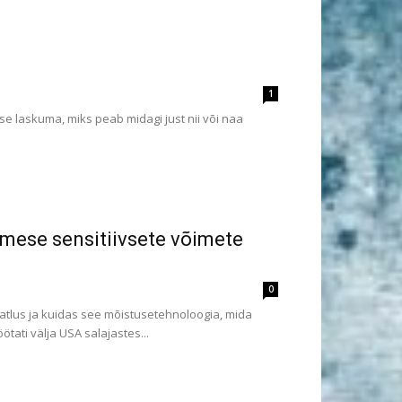
1
se laskuma, miks peab midagi just nii või naa
imese sensitiivsete võimete
0
tlus ja kuidas see mõistusetehnoloogia, mida
tati välja USA salajastes...