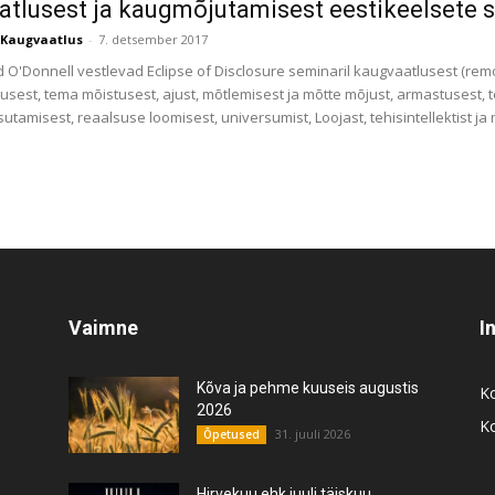
tlusest ja kaugmõjutamisest eestikeelsete su
Kaugvaatlus
-
7. detsember 2017
 O'Donnell vestlevad Eclipse of Disclosure seminaril kaugvaatlusest (remo
usest, tema mõistusest, ajust, mõtlemisest ja mõtte mõjust, armastusest, t
tamisest, reaalsuse loomisest, universumist, Loojast, tehisintellektist j
Vaimne
I
Kõva ja pehme kuuseis augustis
K
2026
K
31. juuli 2026
Õpetused
Hirvekuu ehk juuli täiskuu