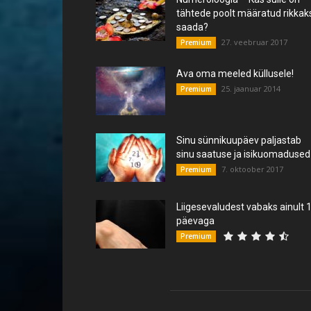
tähtede poolt määratud rikkak
saada?
27. veebruar 2017
Premium
Ava oma meeled küllusele!
25. jaanuar 2014
Premium
Sinu sünnikuupäev paljastab
sinu saatuse ja isikuomadused
7. oktoober 2017
Premium
Liigesevaludest vabaks ainult 
päevaga
Premium