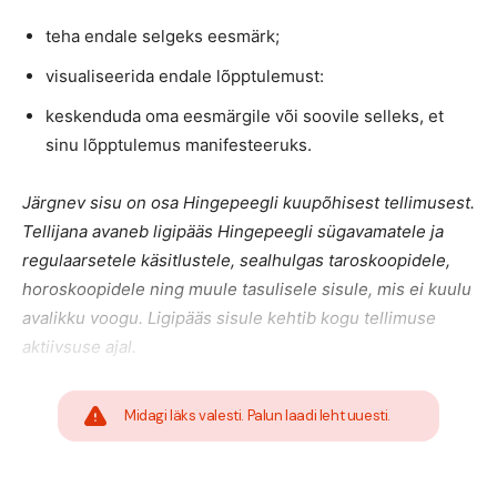
teha endale selgeks eesmärk;
visualiseerida endale lõpptulemust:
keskenduda oma eesmärgile või soovile selleks, et
sinu lõpptulemus manifesteeruks.
Järgnev sisu on osa Hingepeegli kuupõhisest tellimusest.
Tellijana avaneb ligipääs Hingepeegli sügavamatele ja
regulaarsetele käsitlustele, sealhulgas taroskoopidele,
horoskoopidele ning muule tasulisele sisule, mis ei kuulu
avalikku voogu. Ligipääs sisule kehtib kogu tellimuse
aktiivsuse ajal.
Midagi läks valesti. Palun laadi leht uuesti.