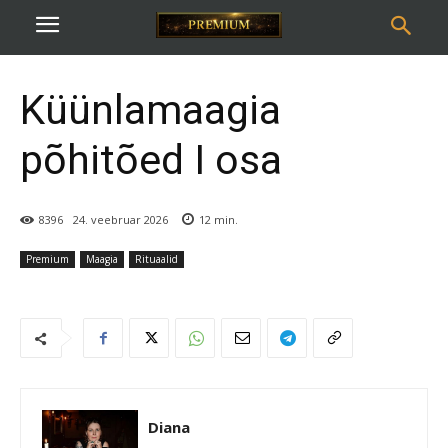
Küünlamaagia
põhitõed I osa
8396
24. veebruar 2026
12
min.
Premium
Maagia
Rituaalid
Diana