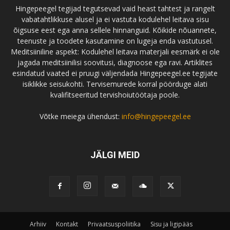
Hingepeegel tegijad tegutsevad vaid heast tahtest ja rangelt
vabatahtlikkuse alusel ja ei vastuta kodulehel leitava sisu
õigsuse eest ega anna sellele hinnanguid. Kõikide nõuannete,
teenuste ja toodete kasutamine on lugeja enda vastutusel.
Meditsiiniline aspekt: Kodulehel leitava materjali eesmärk ei ole
jagada meditsiinilisi soovitusi, diagnoose ega ravi. Artiklites
esindatud vaated ei pruugi väljendada Hingepeegel.ee tegijate
isiklikke seisukohti. Tervisemurede korral pöörduge alati
kvalifitseeritud tervishoiutöötaja poole.
Võtke meiega ühendust:
info@hingepeegel.ee
JÄLGI MEID
Arhiiv
Kontakt
Privaatsuspoliitika
Sisu ja ligipääs