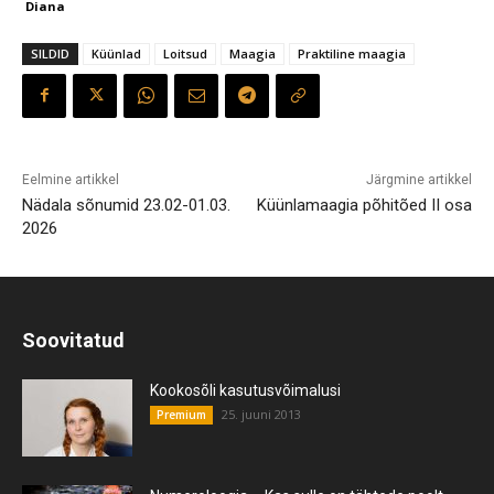
Diana
SILDID
Küünlad
Loitsud
Maagia
Praktiline maagia
Eelmine artikkel
Järgmine artikkel
Nädala sõnumid 23.02-01.03.
Küünlamaagia põhitõed II osa
2026
Soovitatud
Kookosõli kasutusvõimalusi
25. juuni 2013
Premium