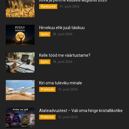
31. juuli 2026
Õpetused
Hirvekuu ehk juuli täiskuu
28. juuli 2026
Ajatu
Kelle tööd me väärtustame?
18. juuli 2026
Ajatu
Kiri oma tuleviku minale
16. juuli 2026
Premium
Alateadvustest – Vali oma hinge kristallikotike
12. juuli 2026
Premium