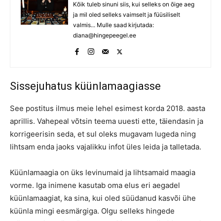
Kõik tuleb sinuni siis, kui selleks on õige aeg
ja mil oled selleks vaimselt ja füüsiliselt
valmis... Mulle saad kirjutada:
diana@hingepeegel.ee
Sissejuhatus küünlamaagiasse
See postitus ilmus meie lehel esimest korda 2018. aasta
aprillis. Vahepeal võtsin teema uuesti ette, täiendasin ja
korrigeerisin seda, et sul oleks mugavam lugeda ning
lihtsam enda jaoks vajalikku infot üles leida ja talletada.
Küünlamaagia on üks levinumaid ja lihtsamaid maagia
vorme. Iga inimene kasutab oma elus eri aegadel
küünlamaagiat, ka sina, kui oled süüdanud kasvõi ühe
küünla mingi eesmärgiga. Olgu selleks hingede