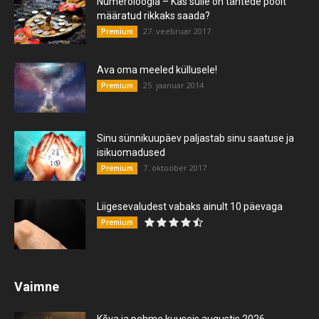
Numeroloogia – Kas sulle on tähtede poolt
määratud rikkaks saada?
27. veebruar 2017
Premium
Ava oma meeled küllusele!
25. jaanuar 2014
Premium
Sinu sünnikuupäev paljastab sinu saatuse ja
isikuomadused
7. oktoober 2017
Premium
Liigesevaludest vabaks ainult 10 päevaga
Premium
Vaimne
Kõva ja pehme kuuseis augustis 2026