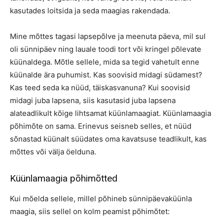
kasutades loitsida ja seda maagias rakendada.
Mine mõttes tagasi lapsepõlve ja meenuta päeva, mil sul
oli sünnipäev ning lauale toodi tort või kringel põlevate
küünaldega. Mõtle sellele, mida sa tegid vahetult enne
küünalde ära puhumist. Kas soovisid midagi südamest?
Kas teed seda ka nüüd, täiskasvanuna? Kui soovisid
midagi juba lapsena, siis kasutasid juba lapsena
alateadlikult kõige lihtsamat küünlamaagiat. Küünlamaagia
põhimõte on sama. Erinevus seisneb selles, et nüüd
sõnastad küünalt süüdates oma kavatsuse teadlikult, kas
mõttes või välja öelduna.
Küünlamaagia põhimõtted
Kui mõelda sellele, millel põhineb sünnipäevaküünla
maagia, siis sellel on kolm peamist põhimõtet: